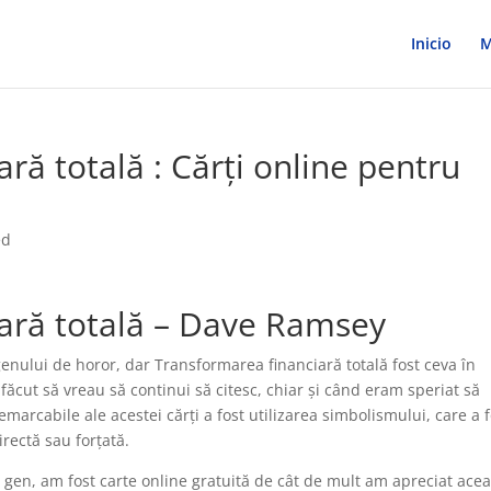
Inicio
M
ră totală : Cărți online pentru
ed
ară totală – Dave Ramsey
genului de horor, dar Transformarea financiară totală fost ceva în
 făcut să vreau să continui să citesc, chiar și când eram speriat să
marcabile ale acestei cărți a fost utilizarea simbolismului, care a f
irectă sau forțată.
t gen, am fost carte online gratuită de cât de mult am apreciat ace