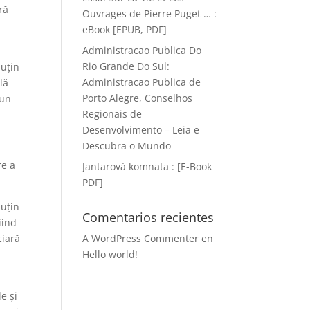
ră
Ouvrages de Pierre Puget … :
eBook [EPUB, PDF]
Administracao Publica Do
Rio Grande Do Sul:
puțin
Administracao Publica de
lă
Porto Alegre, Conselhos
 un
Regionais de
Desenvolvimento – Leia e
Descubra o Mundo
re a
Jantarová komnata : [E-Book
PDF]
puțin
Comentarios recientes
iind
ciară
A WordPress Commenter
en
Hello world!
e și