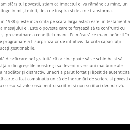
ngeam sfârșitul poveștii, știam că impactul ei va rămâne cu mine, un
tinge inimi și minti, de a ne inspira și de a ne transforma.
 în 1988 și este încă citită pe scară largă astăzi este un testament a
 a mesajului ei. Este o poveste care te forțează să te confrunți cu
re și provocatoare a condiției umane. Pe măsură ce m-am adâncit în
programare a fi surprinzător de intuitive, datorită capacității
căți gestionabile.
lă descărcare pdf gratuită că oricine poate să se schimbe și să
nvățăm din greșelile noastre și să devenim versiuni mai bune ale
 răbdător și distractiv, uneori a părut forțat și lipsit de autenticita
 carte a fost combinația unică de îndrumări de scriere și povești
o resursă valoroasă pentru scriitori și non-scriitori deopotrivă.