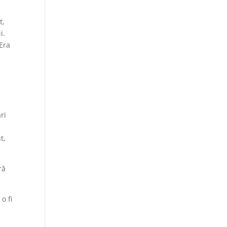
t,
i.
 Era
m
ri
t,
ră
o fi