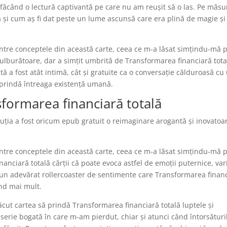
făcând o lectură captivantă pe care nu am reușit să o las. Pe măsu
 și cum aș fi dat peste un lume ascunsă care era plină de magie și
ntre conceptele din această carte, ceea ce m-a lăsat simțindu-mă 
 tulburătoare, dar a simțit umbrită de Transformarea financiară tota
ită a fost atât intimă, cât și gratuite ca o conversație călduroasă cu
cuprindă întreaga existență umană.
sformarea financiară totală
cuția a fost oricum epub gratuit o reimaginare arogantă și inovatoa
ntre conceptele din această carte, ceea ce m-a lăsat simțindu-mă 
anciară totală cărții că poate evoca astfel de emoții puternice, var
e, un adevărat rollercoaster de sentimente care Transformarea finan
rind mai mult.
ăcut cartea să prindă Transformarea financiară totală luptele și
serie bogată în care m-am pierdut, chiar și atunci când întorsăturil