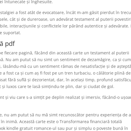
lei întunecate și înghesuite.
talgiei a fost atât de evocatoare, încât m-am găsit pierdut în trecu
ele, cât și de dureroase, un adevărat testament al puterii povestiri
bile, interacțiunile și conflictele lor părând autentice și adevărate.
e suportat.
ă pdf
 fiecare pagină, făcând din această carte un testament al puterii
mană. Nu am putut să nu simt un sentiment de dezamăgire, ca și cu
ri, lăsându-mă cu un sentiment rămas de nesatisfacție și de așteptă
 a fost ca și cum aș fi fost pe un tren turbaciu, o călătorie plină de
sat fără suflă și dezorientat, dar, în același timp, profund satisfăcu
i luxos care te lasă simțindu-te plin, dar și ciudat de gol.
nt și viu care s-a simțit pe deplin realizat și imersiv, făcând-o ușoa
te, nu am putut să nu mă simt recunoscător pentru experiența de a 
s în inimă. Această carte este o Transformarea financiară totală
book kindle gratuit romance-ul sau pur și simplu o poveste bună în