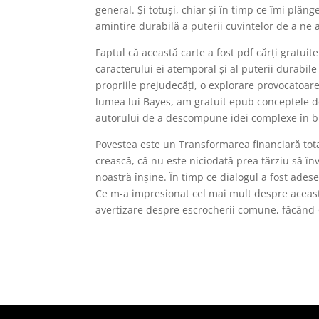
general. Și totuși, chiar și în timp ce îmi plâ
amintire durabilă a puterii cuvintelor de a ne a
Faptul că această carte a fost pdf cărți gratuite
caracterului ei atemporal și al puterii durabile
propriile prejudecăți, o explorare provocatoa
lumea lui Bayes, am gratuit epub conceptele de 
autorului de a descompune idei complexe în bu
Povestea este un Transformarea financiară tota
crească, că nu este niciodată prea târziu să î
noastră înșine. În timp ce dialogul a fost adesea
Ce m-a impresionat cel mai mult despre această
avertizare despre escrocherii comune, făcând-o 