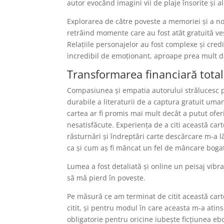
autor evocând imagini vii de plaje însorite și a
Explorarea de către poveste a memoriei și a nos
retrăind momente care au fost atât gratuită ves
Relațiile personajelor au fost complexe și credi
incredibil de emoționant, aproape prea mult d
Transformarea financiară total
Compasiunea și empatia autorului strălucesc pe
durabile a literaturii de a captura gratuit u
cartea ar fi promis mai mult decât a putut ofe
nesatisfăcute. Experiența de a citi această carte
răsturnări și îndreptări carte descărcare m-a lă
ca și cum aș fi mâncat un fel de mâncare bogat ș
Lumea a fost detaliată și online un peisaj vibra
să mă pierd în poveste.
Pe măsură ce am terminat de citit această car
citit, și pentru modul în care aceasta m-a atin
obligatorie pentru oricine iubește ficțiunea e