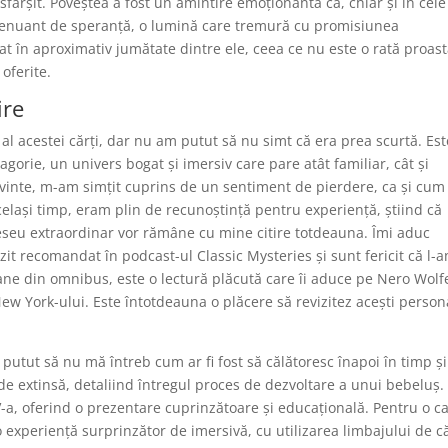
 sfârșit. Poveștea a fost un amintire emoționantă că, chiar și în cel
tenuant de speranță, o lumină care tremură cu promisiunea
at în aproximativ jumătate dintre ele, ceea ce nu este o rată proas
oferite.
ire
l acestei cărți, dar nu am putut să nu simt că era prea scurtă. Est
gorie, un univers bogat și imersiv care pare atât familiar, cât și
vinte, m-am simțit cuprins de un sentiment de pierdere, ca și cum
celași timp, eram plin de recunoștință pentru experiență, știind că
t eseu extraordinar vor rămâne cu mine citire totdeauna. Îmi aduc
t recomandat în podcast-ul Classic Mysteries și sunt fericit că l-
ne din omnibus, este o lectură plăcută care îi aduce pe Nero Wolfe
ew York-ului. Este întotdeauna o plăcere să revizitez acești person
utut să nu mă întreb cum ar fi fost să călătoresc înapoi în timp și
l de extinsă, detaliind întregul proces de dezvoltare a unui bebeluș. 
V-a, oferind o prezentare cuprinzătoare și educațională. Pentru o c
o experiență surprinzător de imersivă, cu utilizarea limbajului de c