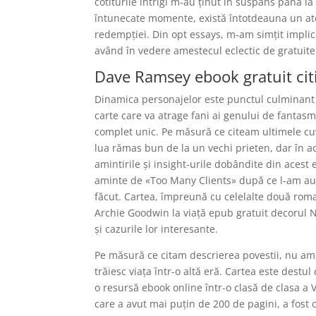
cotiturile intrigi m-au ținut în suspans până la
întunecate momente, există întotdeauna un a
redempției. Din opt essays, m-am simțit implic
având în vedere amestecul eclectic de gratuite 
Dave Ramsey ebook gratuit cit
Dinamica personajelor este punctul culminant a
carte care va atrage fani ai genului de fantasma
complet unic. Pe măsură ce citeam ultimele cu
lua rămas bun de la un vechi prieten, dar în a
amintirile și insight-urile dobândite din aces
aminte de «Too Many Clients» după ce l-am auzi
făcut. Cartea, împreună cu celelalte două roma
Archie Goodwin la viață epub gratuit decorul N
și cazurile lor interesante.
Pe măsură ce citam descrierea povestii, nu am p
trăiesc viața într-o altă eră. Cartea este destu
o resursă ebook online într-o clasă de clasa a 
care a avut mai puțin de 200 de pagini, a fost 