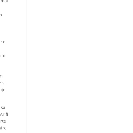
e mai
tă
e o
 îmi
am
 și
aje
 să
Ar fi
arte
ătre