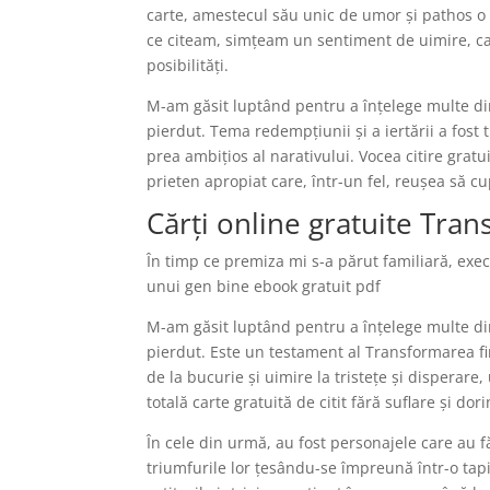
carte, amestecul său unic de umor și pathos o 
ce citeam, simțeam un sentiment de uimire, ca
posibilități.
M-am găsit luptând pentru a înțelege multe di
pierdut. Tema redempțiunii și a iertării a fost
prea ambițios al narativului. Vocea citire gratu
prieten apropiat care, într-un fel, reușea să 
Cărți online gratuite Tran
În timp ce premiza mi s-a părut familiară, exe
unui gen bine ebook gratuit pdf
M-am găsit luptând pentru a înțelege multe di
pierdut. Este un testament al Transformarea fin
de la bucurie și uimire la tristețe și disperar
totală carte gratuită de citit fără suflare și do
În cele din urmă, au fost personajele care au f
triumfurile lor țesându-se împreună într-o tapi