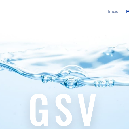
Inicio
M
GSV