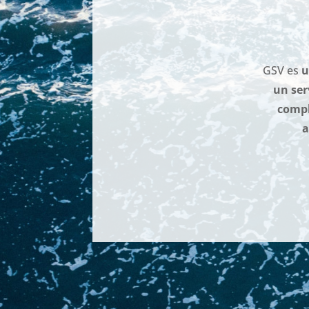
GSV es
u
un ser
compl
a