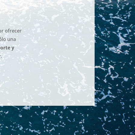
or ofrecer
ólo una
orte y
r.