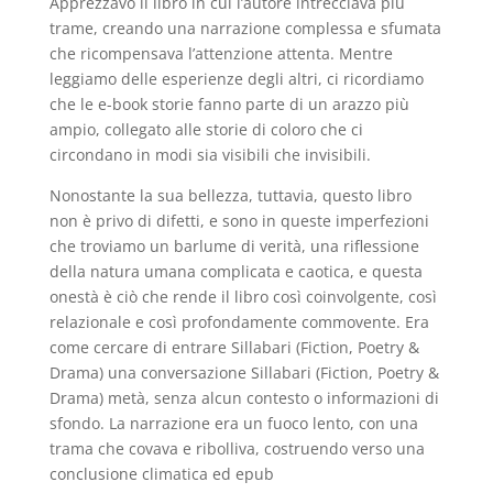
Apprezzavo il libro in cui l’autore intrecciava più
trame, creando una narrazione complessa e sfumata
che ricompensava l’attenzione attenta. Mentre
leggiamo delle esperienze degli altri, ci ricordiamo
che le e-book storie fanno parte di un arazzo più
ampio, collegato alle storie di coloro che ci
circondano in modi sia visibili che invisibili.
Nonostante la sua bellezza, tuttavia, questo libro
non è privo di difetti, e sono in queste imperfezioni
che troviamo un barlume di verità, una riflessione
della natura umana complicata e caotica, e questa
onestà è ciò che rende il libro così coinvolgente, così
relazionale e così profondamente commovente. Era
come cercare di entrare Sillabari (Fiction, Poetry &
Drama) una conversazione Sillabari (Fiction, Poetry &
Drama) metà, senza alcun contesto o informazioni di
sfondo. La narrazione era un fuoco lento, con una
trama che covava e ribolliva, costruendo verso una
conclusione climatica ed epub