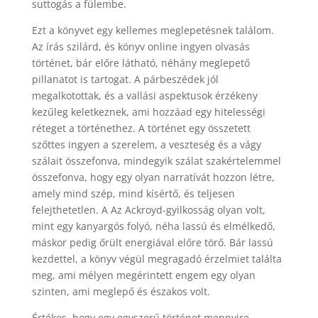
suttogás a fülembe.
Ezt a könyvet egy kellemes meglepetésnek találom.
Az írás szilárd, és könyv online ingyen olvasás
történet, bár előre látható, néhány meglepető
pillanatot is tartogat. A párbeszédek jól
megalkotottak, és a vallási aspektusok érzékeny
kezűleg keletkeznek, ami hozzáad egy hitelességi
réteget a történethez. A történet egy összetett
szőttes ingyen a szerelem, a veszteség és a vágy
szálait összefonva, mindegyik szálat szakértelemmel
összefonva, hogy egy olyan narratívát hozzon létre,
amely mind szép, mind kísértő, és teljesen
felejthetetlen. A Az Ackroyd-gyilkosság olyan volt,
mint egy kanyargós folyó, néha lassú és elmélkedő,
máskor pedig őrült energiával előre törő. Bár lassú
kezdettel, a könyv végül megragadó érzelmiet találta
meg, ami mélyen megérintett engem egy olyan
szinten, ami meglepő és északos volt.
Értékes, hogy egy egyszerű történet mennyire