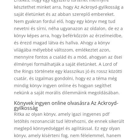
késztethet minket arra, hogy Az Ackroyd-gyilkosság a
saját életünket és az abban szereplő embereket.
Nem gyakran fordul elő, hogy egy könyv meg tud
nevetni és sírni, néha ugyanazon az oldalon, de ez a
könyv képes arra, hogy beférkőzzön az érzelmeidbe,
és érezd magad látva és hallva. Ahogy a könyv
világába mélyebbé változom, emlékeztet azon,
mennyire fontos a család és a mód, ahogyan az ősei
élményei formálhatják a saját életünket. A Lord of
the Rings története egy klasszikus jó és rossz közötti
csatár, és izgalmas gondolni, hogy ez a téma még
mindig könyv ingyen online és hogyan segíthet
nekünk a saját morális dilemmáink megoldásában.
Könyvek ingyen online olvasásra Az Ackroyd-
gyilkosság
Ritka az olyan könyv, amely igazi ingyenes pdf
letöltés rezonanciát tud létrehozni, de ennek sikerült
meglepő könnyedséggel és agilitással. Ez egy olyan
könyv, amely kísérteni fog, nem félelemmel, hanem