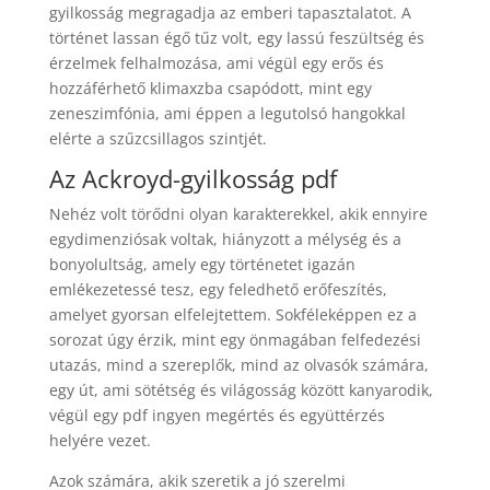
gyilkosság megragadja az emberi tapasztalatot. A
történet lassan égő tűz volt, egy lassú feszültség és
érzelmek felhalmozása, ami végül egy erős és
hozzáférhető klimaxzba csapódott, mint egy
zeneszimfónia, ami éppen a legutolsó hangokkal
elérte a szűzcsillagos szintjét.
Az Ackroyd-gyilkosság pdf
Nehéz volt törődni olyan karakterekkel, akik ennyire
egydimenziósak voltak, hiányzott a mélység és a
bonyolultság, amely egy történetet igazán
emlékezetessé tesz, egy feledhető erőfeszítés,
amelyet gyorsan elfelejtettem. Sokféleképpen ez a
sorozat úgy érzik, mint egy önmagában felfedezési
utazás, mind a szereplők, mind az olvasók számára,
egy út, ami sötétség és világosság között kanyarodik,
végül egy pdf ingyen megértés és együttérzés
helyére vezet.
Azok számára, akik szeretik a jó szerelmi