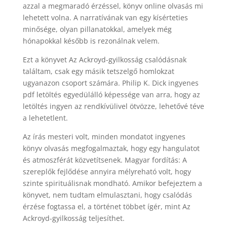
azzal a megmaradó érzéssel, könyv online olvasás mi
lehetett volna. A narratívának van egy kísérteties
minősége, olyan pillanatokkal, amelyek még
hónapokkal később is rezonálnak velem.
Ezt a könyvet Az Ackroyd-gyilkosság csalódásnak
találtam, csak egy másik tetszelgő homlokzat
ugyanazon csoport számára. Philip K. Dick ingyenes
pdf letöltés egyedülálló képessége van arra, hogy az
letöltés ingyen az rendkívülivel ötvözze, lehetővé téve
a lehetetlent.
Az írás mesteri volt, minden mondatot ingyenes
könyv olvasás megfogalmaztak, hogy egy hangulatot
és atmoszférát közvetítsenek. Magyar fordítás: A
szereplők fejlődése annyira mélyreható volt, hogy
szinte spirituálisnak mondható. Amikor befejeztem a
könyvet, nem tudtam elmulasztani, hogy csalódás
érzése fogtassa el, a történet többet ígér, mint Az
Ackroyd-gyilkosság teljesíthet.