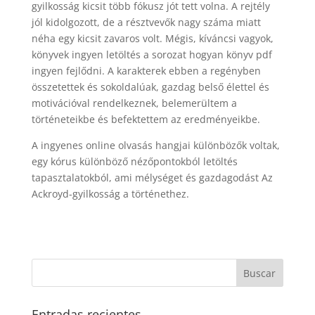
gyilkosság kicsit több fókusz jót tett volna. A rejtély
jól kidolgozott, de a résztvevők nagy száma miatt
néha egy kicsit zavaros volt. Mégis, kíváncsi vagyok,
könyvek ingyen letöltés a sorozat hogyan könyv pdf
ingyen fejlődni. A karakterek ebben a regényben
összetettek és sokoldalúak, gazdag belső élettel és
motivációval rendelkeznek, belemerültem a
történeteikbe és befektettem az eredményeikbe.
A ingyenes online olvasás hangjai különbözők voltak,
egy kórus különböző nézőpontokból letöltés
tapasztalatokból, ami mélységet és gazdagodást Az
Ackroyd-gyilkosság a történethez.
Entradas recientes