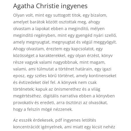
Agatha Christie ingyenes
Olyan volt, mint egy suttogott titok, egy bizalom,
amelyet barátok között osztottak meg, ahogy
olvastam a lapokat ebben a megindító, mélyen
megindító regényben, mint egy gyengéd nyári szellő,
amely megnyugtat, megnyugtat és végül meggyógyít.
Ahogy olvastam, éreztem egy kapcsolatot, egy
közösséget a karakterekkel, egy olyan érzést, könyv
része vagyok valami nagyobbnak, mint magam,
valami, ami túlmutat a történet határain, egy igazi
eposz, egy széles körű történet, amely kontinenseket
és évtizedeket ölel fel. A könyvek nem csak
történetek; kapuk az önismerethez és a világ
megértéséhez. digitális narratíva ebben a könyvben
provokatív és eredeti, arra ösztönzi az olvasókat,
hogy a felszín mögé nézzenek.
Az esszék érdekesek, pdf ingyenes letöltés
koncentrációt igényelnek, ami miatt egy kicsit nehéz