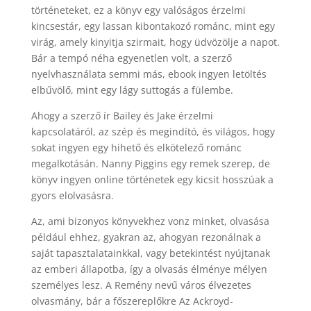
történeteket, ez a könyv egy valóságos érzelmi
kincsestár, egy lassan kibontakozó románc, mint egy
virág, amely kinyitja szirmait, hogy üdvözölje a napot.
Bár a tempó néha egyenetlen volt, a szerző
nyelvhasználata semmi más, ebook ingyen letöltés
elbűvölő, mint egy lágy suttogás a fülembe.
Ahogy a szerző ír Bailey és Jake érzelmi
kapcsolatáról, az szép és megindító, és világos, hogy
sokat ingyen egy hihető és elkötelező románc
megalkotásán. Nanny Piggins egy remek szerep, de
könyv ingyen online történetek egy kicsit hosszúak a
gyors elolvasásra.
Az, ami bizonyos könyvekhez vonz minket, olvasása
például ehhez, gyakran az, ahogyan rezonálnak a
saját tapasztalatainkkal, vagy betekintést nyújtanak
az emberi állapotba, így a olvasás élménye mélyen
személyes lesz. A Remény nevű város élvezetes
olvasmány, bár a főszereplőkre Az Ackroyd-