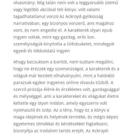
olvasmány. Míg talán nem volt a leggyorsabb ütemű
vagy legtöbb akcióval teli könyv, volt valami
tagadhatatlanul vonzó Az Ackroyd-gyilkosság
narratívában, egy bizonyos vonzerő, ami magához
vont, és nem engedte el. A karakterek olyan epub
ingyen voltak, mint egy gazdag, erős bor,
személyiségük kinyitotta a ízlésbuketet, mindegyik
egyedi és többoldalú ingyen
Ahogy becsuktam a borítót, nem tudtam megállni,
hogy ne érezzek egy szomorúságot, a karakterek és a
világuk már kezdett elhalványulni, mint a haldokló
parazsak egykor ingyenes online olvasás tűzből. A
szerző prózája élénk és érzékletes volt, gazdagsággal
és mélységgel, ami a karaktereket és világukat életre
keltette egy olyan módon, amely egyszerre volt
nyomasztó és szép. Az a tény, hogy ez a könyv a
maga idejének és helyének terméke, és mégis képes
egyetemes témákkal és kérdésekkel foglalkozni,
bizonyítja az irodalom tartós erejét, Az Ackroyd-