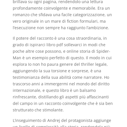
brillava su ogni pagina, rendendolo una lettura
profondamente coinvolgente e memorabile. Era un
romanzo che sfidava una facile categorizzazione, un
vero originale in un mare di fiction formulari, ma
l’esecuzione non sempre ha raggiunto l’ambizione.
Il potere del racconto è una cosa straordinaria, in
grado di ispirarci libro pdf sollevarci in modi che
poche altre cose possono, e online storia di Spider-
Man è un esempio perfetto di questo. Il modo in cui
esplora Io non ho paura genere del thriller legale,
aggiungendo la sua torsione e sorprese, è una
testimonianza della sua abilità come narratore. Ho
trascorso anni a immergermi nel mondo del diritto
internazionale, e questo libro è un balsamo
rinfrescante, distillando gli aspetti più affascinanti
del campo in un racconto coinvolgente che è sia ben
strutturato che stimolante.
L’inseguimento di Andrej del protagonista aggiunge
un livello di complessità alla storia, rendendola più