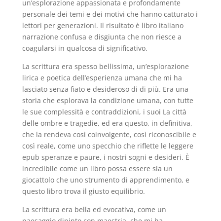
un’esplorazione appassionata e profondamente
personale dei temi e dei motivi che hanno catturato i
lettori per generazioni. Il risultato è libro italiano
narrazione confusa e disgiunta che non riesce a
coagularsi in qualcosa di significativo.
La scrittura era spesso bellissima, un’esplorazione
lirica e poetica dell’esperienza umana che mi ha
lasciato senza fiato e desideroso di di più. Era una
storia che esplorava la condizione umana, con tutte
le sue complessità e contraddizioni, i suoi La città
delle ombre e tragedie, ed era questo, in definitiva,
che la rendeva così coinvolgente, così riconoscibile e
così reale, come uno specchio che riflette le leggere
epub speranze e paure, i nostri sogni e desideri. È
incredibile come un libro possa essere sia un
giocattolo che uno strumento di apprendimento, e
questo libro trova il giusto equilibrio.
La scrittura era bella ed evocativa, come un
paesaggio dipinto con maestria, che mi ha