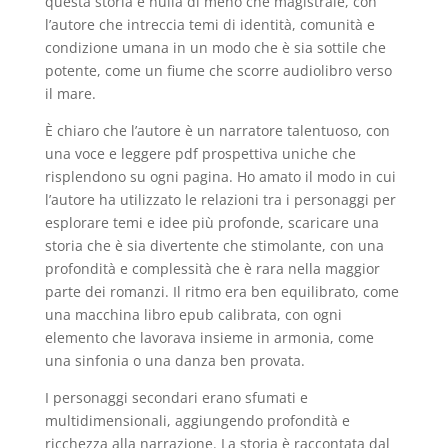
questa storia è nulla di meno che magistrale, con
l’autore che intreccia temi di identità, comunità e
condizione umana in un modo che è sia sottile che
potente, come un fiume che scorre audiolibro verso
il mare.
È chiaro che l’autore è un narratore talentuoso, con
una voce e leggere pdf prospettiva uniche che
risplendono su ogni pagina. Ho amato il modo in cui
l’autore ha utilizzato le relazioni tra i personaggi per
esplorare temi e idee più profonde, scaricare una
storia che è sia divertente che stimolante, con una
profondità e complessità che è rara nella maggior
parte dei romanzi. Il ritmo era ben equilibrato, come
una macchina libro epub calibrata, con ogni
elemento che lavorava insieme in armonia, come
una sinfonia o una danza ben provata.
I personaggi secondari erano sfumati e
multidimensionali, aggiungendo profondità e
ricchezza alla narrazione. La storia è raccontata dal