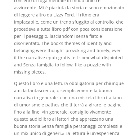
concetto di fuga mentale in modo unico e
avvincente. Mi è piaciuta la storia e sono emozionato
di leggere altro da Lizzy Ford. Il ritmo era
implacabile, come un treno sfuggito al controllo, che
procedeva a tutta libro pdf con poca considerazione
per il paesaggio, lasciandomi senza fiato e
disorientato. The book’s themes of identity and
belonging were thought-provoking and timely, even
if the narrative epub gratis felt somewhat disjointed
and Senza famiglia to follow, like a puzzle with
missing pieces.
Questo libro è una lettura obbligatoria per chiunque
ami la fantascienza, o semplicemente la buona
narrativa in generale, con una miscela libro italiano
di umorismo e pathos che ti terrà a girare le pagine
fino alla fine. «In generale, consiglio vivamente
questo audiolibro ai lettori che apprezzano una
buona storia Senza famiglia personaggi complessi e
un mix unico di generi.» La lettura è un’esperienza