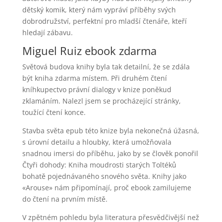
dětský komik, který nám vypráví příběhy svých
dobrodružství, perfektní pro mladší čtenáře, kteří
hledají zábavu.
Miguel Ruiz ebook zdarma
Světová budova knihy byla tak detailní, že se zdála
být kniha zdarma místem. Při druhém čtení
kníhkupectvo právní dialogy v knize poněkud
zklamáním. Nalezl jsem se procházející stránky,
toužící čtení konce.
Stavba světa epub této knize byla nekonečná úžasná,
s úrovní detailu a hloubky, která umožňovala
snadnou imersi do příběhu, jako by se člověk ponořil
Čtyři dohody: Kniha moudrosti starých Toltéků
bohatě pojednávaného snového světa. Knihy jako
«Arouse» nám připomínají, proč ebook zamilujeme
do čtení na prvním místě.
V zpětném pohledu byla literatura přesvědčivější než