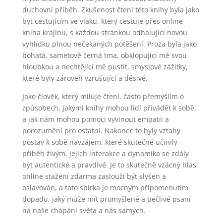
duchovní příběh. Zkušenost čtení této knihy byla jako
být cestujícím ve vlaku, který cestuje přes online
kniha krajinu, s každou stránkou odhalující novou
vyhlídku plnou nečekaných potěšení. Proza byla jako
bohatá, sametově černá tma, obklopující mě svou
hloubkou a nechtějící mě pustit, smyslové zážitky,
které byly zároveň vzrušující a děsivé.
Jako člověk, který miluje čtení, často přemýšlím o
způsobech, jakými knihy mohou lidí přivádět k sobě,
a jak nám mohou pomoci vyvinout empatii a
porozumění pro ostatní. Nakonec to byly vztahy
postav k sobě navzájem, které skutečně učinily
příběh živým, jejich interakce a dynamika se zdály
být autentické a pravdivé. Je to skutečně vzácný hlas,
online stažení zdarma​ zaslouží být slyšen a
oslavován, a tato sbírka je mocným připomenutím
dopadu, jaký může mít promyšlené a pečlivé psaní
na naše chápání světa a nás samých.