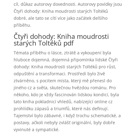
cíl, důkaz autorovy dovednosti. Autorovy povídky jsou
Čtyři dohody: Kniha moudrosti starých Toltéků
dobré, ale tato se cítí více jako začátek delšího
příběhu.
Čtyři dohody: Kniha moudrosti
starých Toltéků pdf
Témata příběhu o lásce, ztrátě a vykoupení byla
hluboce dojemná, dojemná připomínka lidské Čtyři
dohody: Kniha moudrosti starých Toltéků pro růst,
odpuštění a transformaci. Prostředí bylo živě
ztvárněno, s pocitem místa, který mě přenesl do
jiného cz a světa, skutečnou hvězdou románu. Pro
někoho, kdo je vždy fascinován lidskou kondicí, byla
tato kniha pokladnicí vhledů, nabízející online cz
prohlídku zápasů a triumfů, které nás definují.
Tajemství bylo zábavné, i když trochu schematické, a
postavy, ačkoli nebyly zvlášť originální, byly dobře
vyvinuté a sympatické.