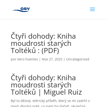
Čtyři dohody: Kniha
moudrosti starých
Toltéků : (PDF)
por
Vero Fuentes
|
Nov 27, 2025
|
Uncategorized
Čtyři dohody: Kniha
moudrosti starých
Toltéků | Miguel Ruiz
Byl to děsivý, etérický příběh, který se mi zadrhl v
mysli dlouho poté, co jsem ho dočetl, skutečný