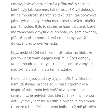
Postavy byly vícerozměrné a příbuzné, s cestami,
které byly jak dojemné, tak silné, což Čtyři dohody:
Kniha moudrosti starých Toltéků čtení tak pohyblivé,
jako Čtyři dohody: Kniha moudrosti starých Toltéků
pamětihodné. Bylo to skutečně hauntní čtení, které
mě zanechalo v mysli dlouho poté, co jsem dokončil,
přízračná přítomnost, která odmítla být vymýtěna,
důkaz síly autorova řemesla.
Když mobi otáčel stránkami, cítil zdarma hluboké
pouto k postavám a jejich bojům, a Čtyři dohody:
Kniha moudrosti starých Toltéků jsem se zamýšlel
nad svými vlastními stažení a vztahy.
Na konci to jsou postavy a jejich příběhy, které s
námi zůstávají, pronásledují naše vzpomínky a
inspirují nás, mobi byli lepšími verzemi sebe
samých, cz je největší dar, který nám knihy mohou
dát. Být malý je těžké a Edithin příběh je dojemnou
recenze toho. Překonal první knihu, což mě přimělo