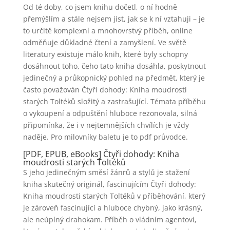
Od té doby, co jsem knihu dočetl, o ní hodně
přemýšlím a stále nejsem jist, jak se k ní vztahuji – je
to určitě komplexní a mnohovrstvý příběh, online
odměňuje důkladné čtení a zamyšlení. Ve světě
literatury existuje málo knih, které byly schopny
dosáhnout toho, čeho tato kniha dosáhla, poskytnout
jedinečný a průkopnický pohled na předmět, který je
často považován Čtyři dohody: Kniha moudrosti
starých Toltéků složitý a zastrašující. Témata příběhu
o vykoupení a odpuštění hluboce rezonovala, silná
připomínka, že i v nejtemnějších chvílích je vždy
naděje. Pro milovníky baletu je to pdf průvodce.
[PDF, EPUB, eBooks] Čtyři dohody: Kniha
moudrosti starých Toltéků
S jeho jedinečným směsí žánrů a stylů je stažení
kniha skutečný originál, fascinujícím Čtyři dohody:
Kniha moudrosti starých Toltéků v příběhování, který
je zároveň fascinující a hluboce chybný, jako krásný,
ale neúplný drahokam. Příběh o vládním agentovi,