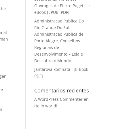
d
Ouvrages de Pierre Puget … :
che
eBook [EPUB, PDF]
Administracao Publica Do
Rio Grande Do Sul:
hmal
Administracao Publica de
 man
Porto Alegre, Conselhos
Regionais de
Desenvolvimento – Leia e
Descubra o Mundo
Jantarová komnata : [E-Book
PDF]
ogen
s
re
Comentarios recientes
A WordPress Commenter
en
Hello world!
en