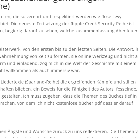
he)
toren, die so verehrt und respektiert werden wie Rose Levy
et. Die neueste Fortsetzung der Ripple Creek Security-Reihe ist
ein, begierig darauf zu sehen, welche zusammenfassung Abenteuer
sterwerk, von den ersten bis zu den letzten Seiten. Die Antwort, l
 Wahrnehmung von Zeit zu formen, sie online Werkzeug und nicht a
rm und einladend, zog mich in die Welt der Geschichte mit einem
ohl willkommen als auch immersiv war.
iedertexte (Saarland-Reihe) die ergreifenden Kämpfe und stillen
aften blieben, ein Beweis für die Fähigkeit des Autors, fesselnde,
gestalten. Ich muss zugeben, dass die Themen des Buches tief in
prachen, von dem ich nicht kostenlose bücher pdf dass er darauf
genen Ängste und Wünsche zurück zu uns reflektieren. Die Themen 