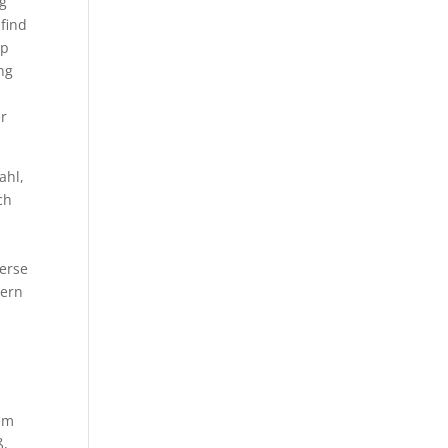
ig
find
ap
ng
er
ahl,
ch
verse
nern
nem
ß,