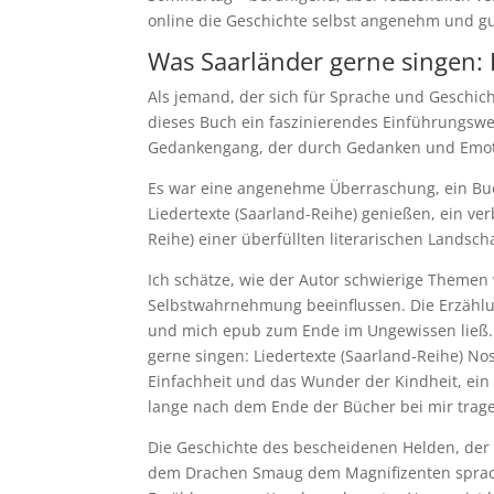
online die Geschichte selbst angenehm und g
Was Saarländer gerne singen: L
Als jemand, der sich für Sprache und Geschich
dieses Buch ein faszinierendes Einführungswer
Gedankengang, der durch Gedanken und Emoti
Es war eine angenehme Überraschung, ein Buch
Liedertexte (Saarland-Reihe) genießen, ein ve
Reihe) einer überfüllten literarischen Landscha
Ich schätze, wie der Autor schwierige Themen
Selbstwahrnehmung beeinflussen. Die Erzählun
und mich epub zum Ende im Ungewissen ließ. 
gerne singen: Liedertexte (Saarland-Reihe) Nos
Einfachheit und das Wunder der Kindheit, ein 
lange nach dem Ende der Bücher bei mir trag
Die Geschichte des bescheidenen Helden, der
dem Drachen Smaug dem Magnifizenten sprach, 