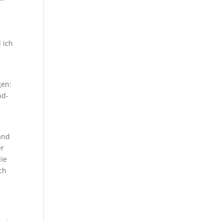
 ich
gen:
nd-
and
er
die
ch