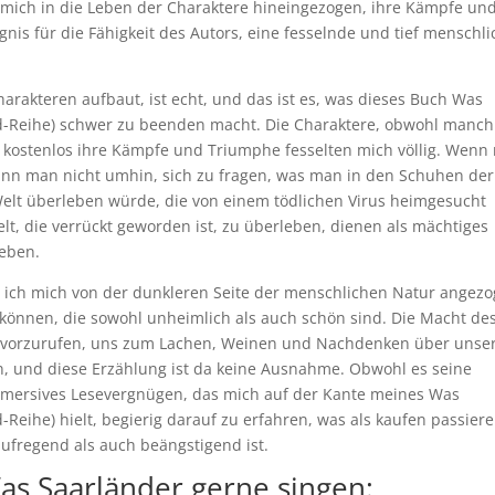
ch mich in die Leben der Charaktere hineingezogen, ihre Kämpfe un
is für die Fähigkeit des Autors, eine fesselnde und tief menschli
rakteren aufbaut, ist echt, und das ist es, was dieses Buch Was
and-Reihe) schwer zu beenden macht. Die Charaktere, obwohl manc
 kostenlos ihre Kämpfe und Triumphe fesselten mich völlig. Wenn
 kann man nicht umhin, sich zu fragen, was man in den Schuhen der
elt überleben würde, die von einem tödlichen Virus heimgesucht
lt, die verrückt geworden ist, zu überleben, dienen als mächtiges
leben.
and ich mich von der dunkleren Seite der menschlichen Natur angez
können, die sowohl unheimlich als auch schön sind. Die Macht de
 hervorzurufen, uns zum Lachen, Weinen und Nachdenken über unse
 und diese Erzählung ist da keine Ausnahme. Obwohl es seine
mmersives Lesevergnügen, das mich auf der Kante meines Was
-Reihe) hielt, begierig darauf zu erfahren, was als kaufen passier
ufregend als auch beängstigend ist.
 Saarländer gerne singen: