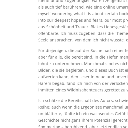
Identität und Zugehörigkeit waren zeitgemäß 
als auch tief berührend, wie eine online Umar
myself wondering what it is about certain book
into our deepest hopes and fears, our most pr
aus Schönheit und Trauer. Blakes Liebesgest
offenbarte. Ich muss zugeben, dass die Theme
Seele ansprachen, von dem ich nicht wusste, d
Für diejenigen, die auf der Suche nach einer le
aber für alle, die bereit sind, in die Tiefen m
lohnt zu unternehmen. Manchmal sind es nicht
Bilder, die sie begleiten, und dieses Buch ist
aufwerten kann, den Leser in neue und unvertr
Harem begab, fand ich mich von der verlocke
inmitten eines Wildnisabenteuers gerettet zu 
Ich schätze die Bereitschaft des Autors, schw
Reihe) auch wenn die Ergebnisse manchmal u
umblätterte, fühlte ich ein wachsendes Gefühl
Geschichte nicht ganz ihrem Potenzial gerecht
Sommertag – beruhigend, aber letztendlich ve