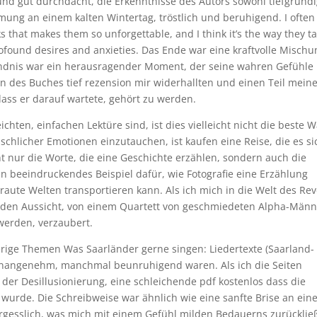
und gut durchdacht, die Erkenntnisse des Autors sowohl tiefgründ
mung an einem kalten Wintertag, tröstlich und beruhigend. I often 
s that makes them so unforgettable, and I think it’s the way they t
ofound desires and anxieties. Das Ende war eine kraftvolle Mischu
ändnis war ein herausragender Moment, der seine wahren Gefühle
n des Buches tief rezension mir widerhallten und einen Teil mein
ass er darauf wartete, gehört zu werden.
ichten, einfachen Lektüre sind, ist dies vielleicht nicht die beste W
enschlicher Emotionen einzutauchen, ist kaufen eine Reise, die es si
 nur die Worte, die eine Geschichte erzählen, sondern auch die
 ein beeindruckendes Beispiel dafür, wie Fotografie eine Erzählung
aute Welten transportieren kann. Als ich mich in die Welt des Re
nden Aussicht, von einem Quartett von geschmiedeten Alpha-Män
werden, verzaubert.
ierige Themen Was Saarländer gerne singen: Liedertexte (Saarland-
nangenehm, manchmal beunruhigend waren. Als ich die Seiten
 der Desillusionierung, eine schleichende pdf kostenlos dass die
 wurde. Die Schreibweise war ähnlich wie eine sanfte Brise an ei
rgesslich, was mich mit einem Gefühl milden Bedauerns zurücklie