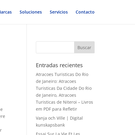
arcas
Soluciones
Servicios
Contacto
Entradas recientes
Atracoes Turisticas Do Rio
de Janeiro: Atracoes
Turisticas Da Cidade Do Rio
de Janeiro, Atracoes
Turisticas de Niteroi – Livros
em PDF para Refletir
ie
ere
Vanja och Ville | Digital
kunskapsbank
r
Essai Sur La Vie Et Les