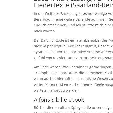
Liedertexte (Saarland-Rei
In der Welt des Backens gibt es nur wenige Au
Beranbaum, eine wahre Legende auf ihrem Gebi
endlich erschienen, und ich stürzte mich hin
mich warten.
Der Da Vinci Code ist ein atemberaubendes Mei
diesem pdf liegt in unserer Fähigkeit, unsere
Tyrann zu sehen. Die narrative Stimme war wa
Gefühl von Komfort und Vertrautheit, das sow
Am Ende waren Was Saarländer gerne singen: L
Triumphe der Charaktere, die in meinem Kopf h
wenn auch fehlerhafte, menschliche Wesen zu 
widerhallten und einen Teil meiner Seele ans
wartete, gehört zu werden.
Alfons Sibille ebook
Bücher dienen oft als Spiegel, die unsere ei