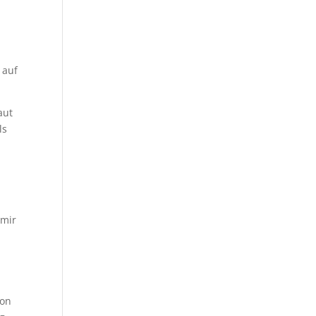
 auf
aut
ls
 mir
von