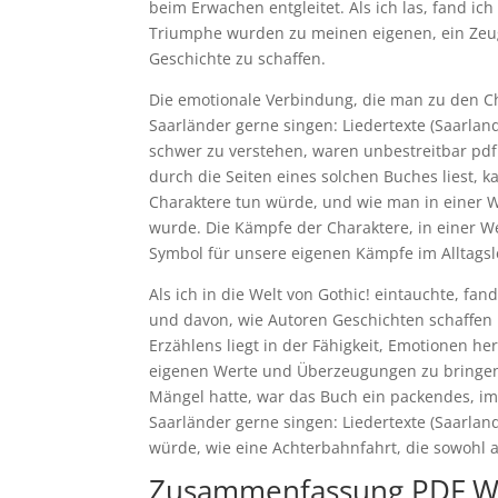
beim Erwachen entgleitet. Als ich las, fand i
Triumphe wurden zu meinen eigenen, ein Zeugn
Geschichte zu schaffen.
Die emotionale Verbindung, die man zu den Cha
Saarländer gerne singen: Liedertexte (Saarl
schwer zu verstehen, waren unbestreitbar pdf
durch die Seiten eines solchen Buches liest,
Charaktere tun würde, und wie man in einer W
wurde. Die Kämpfe der Charaktere, in einer We
Symbol für unsere eigenen Kämpfe im Alltags
Als ich in die Welt von Gothic! eintauchte, f
und davon, wie Autoren Geschichten schaffen 
Erzählens liegt in der Fähigkeit, Emotionen
eigenen Werte und Überzeugungen zu bringen,
Mängel hatte, war das Buch ein packendes, i
Saarländer gerne singen: Liedertexte (Saarland
würde, wie eine Achterbahnfahrt, die sowohl a
Zusammenfassung PDF Was