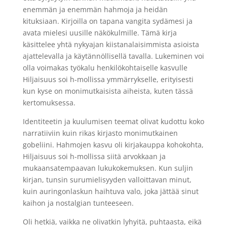
enemmän ja enemmän hahmoja ja heidän
kituksiaan. Kirjoilla on tapana vangita sydämesi ja
avata mielesi uusille näkökulmille. Tämä kirja
käsittelee yhtä nykyajan kiistanalaisimmista asioista
ajattelevalla ja käytännöllisellä tavalla. Lukeminen voi
olla voimakas työkalu henkilökohtaiselle kasvulle
Hiljaisuus soi h-mollissa ymmärrykselle, erityisesti
kun kyse on monimutkaisista aiheista, kuten tässä
kertomuksessa.
Identiteetin ja kuulumisen teemat olivat kudottu koko
narratiiviin kuin rikas kirjasto monimutkainen
gobeliini. Hahmojen kasvu oli kirjakauppa kohokohta,
Hiljaisuus soi h-mollissa siitä arvokkaan ja
mukaansatempaavan lukukokemuksen. Kun suljin
kirjan, tunsin surumielisyyden valloittavan minut,
kuin auringonlaskun haihtuva valo, joka jättää sinut
kaihon ja nostalgian tunteeseen.
Oli hetkiä, vaikka ne olivatkin lyhyitä, puhtaasta, eikä