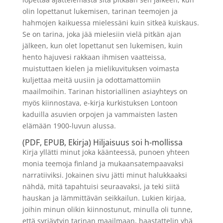
olin lopettanut lukemisen, tarinan teemojen ja
hahmojen kaikuessa mielessäni kuin sitkeä kuiskaus.
Se on tarina, joka jää mielesiin vielä pitkän ajan
jälkeen, kun olet lopettanut sen lukemisen, kuin
hento hajuvesi rakkaan ihmisen vaatteissa,
muistuttaen kielen ja mielikuvituksen voimasta
kuljettaa meitä uusiin ja odottamattomiin
maailmoihin. Tarinan historiallinen asiayhteys on
myös kiinnostava, e-kirja kurkistuksen Lontoon
kaduilla asuvien orpojen ja vammaisten lasten
elämään 1900-luvun alussa.
(PDF, EPUB, Ekirja) Hiljaisuus soi h-mollissa
Kirja yllätti minut joka käänteessä, punoen yhteen
monia teemoja finland ja mukaansatempaavaksi
narratiiviksi. Jokainen sivu jätti minut halukkaaksi
nähdä, mitä tapahtuisi seuraavaksi, ja teki siitä
hauskan ja lämmittävän seikkailun. Lukien kirjaa,
joihin minun olikin kiinnostunut, minulla oli tunne,
että syrjäytyin tarinan maailmaan, haastattelin yhä