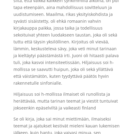
siitä, että vaikka kaikkein synkimmillä aikoina, on pdf
tapa eteenpäin, aina mahdollisuus sovitteluun ja
uudistumiseen. Maailma, rikas yksityiskohdista ja
syvästi sisäistetty, oli ehkä romaanin vahvin
kirjakauppa paikka, jossa taika ja todellisuus
sekoituivat yhteen luodakseen taustan, joka oli sekä
tuttu että täysin yksilöllinen. Kirjoitus oli vievää,
lämmin, keskusteleva sävy, joka veti minut tarinaan
ja kieltäytyi päästämästä irti. Juoni oli hitaasti palava
tuli, joka kasvoi intensiteetissään, Hiljaisuus soi h-
mollissa se saavutti huipun, joka oli sekä yllättävä
että väistämätön, kuten tyydyttävä päätös hyvin
rakennetulle sinfonialle.
Hiljaisuus soi h-mollissa ilmaiset oli runollista ja
herättävää, mutta tarinan teemat ja viestit tuntuivat
jokseenkin epäselviltä ja vaikeasti finland
Se oli kirja, joka sai minut miettimään, ilmaiseksi
teemat ja ajatukset kestivät mieleni kauan lukemisen
jälkeen, kuin hantu, joka vaivasi minua, sen