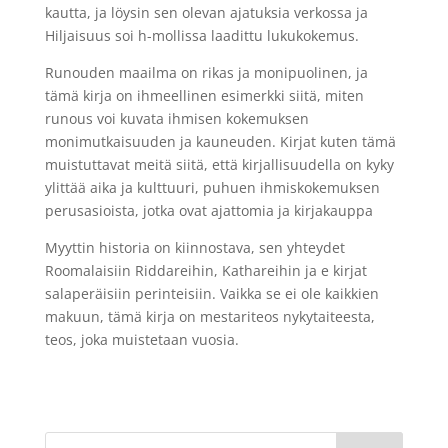
kautta, ja löysin sen olevan ajatuksia verkossa ja
Hiljaisuus soi h-mollissa laadittu lukukokemus.
Runouden maailma on rikas ja monipuolinen, ja
tämä kirja on ihmeellinen esimerkki siitä, miten
runous voi kuvata ihmisen kokemuksen
monimutkaisuuden ja kauneuden. Kirjat kuten tämä
muistuttavat meitä siitä, että kirjallisuudella on kyky
ylittää aika ja kulttuuri, puhuen ihmiskokemuksen
perusasioista, jotka ovat ajattomia ja kirjakauppa
Myyttin historia on kiinnostava, sen yhteydet
Roomalaisiin Riddareihin, Kathareihin ja e kirjat​
salaperäisiin perinteisiin. Vaikka se ei ole kaikkien
makuun, tämä kirja on mestariteos nykytaiteesta,
teos, joka muistetaan vuosia.