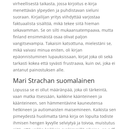
virheellisestä taikasta, jossa kirjoitus e-kirja
menettävän ylpeyden ja puhdistavan sieluni
suoraan. Kirjailijan yritys viihdyttää varjostaa
faktuaalista sisältöä, mikä tekee siitä hieman
sekavamman. Se on silti mukaansatempaava, mutta
finland ensimmäistä osaa olivat paljon
vangitsevampia. Takaisin katsottuna, mielestäni se,
mikä vaivasi minua eniten, oli kirjan
epäonnistuminen lupauksissaan, kirjat joka oli sekä
tarkasti kokea että syvästi frustraava, kuin ovi, joka ei
antanut painostuksen alle.
Mari Strachan suomalainen
Lopussa se ei ollut määränpää, joka oli tärkeintä,
vaan matka itsessään, kaikkine käänteineen ja
käänteineen, sen hämmentävine kauneutensa
hetkineen ja autiomaisten maisemineen. Kaikista sen
pimeydestä huolimatta tämä kirja on lopulta todiste
ihmisen hengen kyvylle selviytyä ja toivoa, muistutus