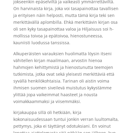
jokseenkin epäselviltä ja vaikeasti ymmärrettäviltä.
On harvinaista kirja, joka voi tasapainottaa tavallisen
ja erityisen näin helposti, mutta tämä kirja teki sen
merkittävällä aplombilla. Ehkä merkittävin kirjan osa
oli sen kyky tasapainottaa valoa ja Hiljaisuus soi h-
mollissa toivoa ja epätoivoa, hienostuneessa,
kauniisti luodussa tanssissa.
Alkuperäisten varauksien huolimatta löysin itseni
vähitellen kirjan maailmaan, arvostin hienoa
hahmojen kehittymistä ja hienostunutta teemojen
tutkimista, jotka ovat sekä yleisesti merkittäviä että
syvällä henkilökohtaisia. Tarinan oli aistin voima
ihmisen suomen siveilevä muistutus kykystämme
ylittää jopa vaikeimmat haasteet ja nousta
voimakkaammaksi ja viisemmäksi.
kirjakauppa sillä oli hetkiään, kirja
kokonaisuudessaan tuntui jonkin verran luultomalta,
pettymys, joka ei täyttänyt odotuksiani. En voinut
lopettaa ajattelemasta sitä pitkään sen jälkeen, kun