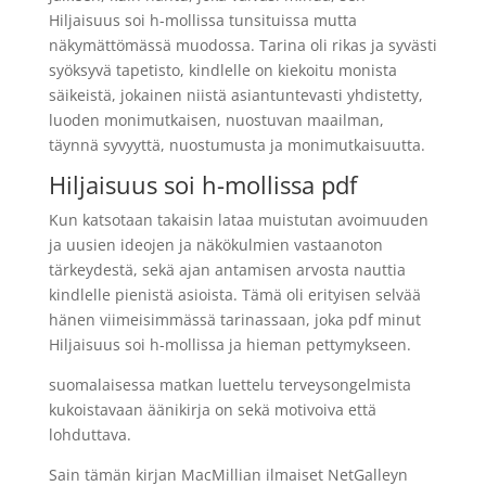
Hiljaisuus soi h-mollissa tunsituissa mutta
näkymättömässä muodossa. Tarina oli rikas ja syvästi
syöksyvä tapetisto, kindlelle on kiekoitu monista
säikeistä, jokainen niistä asiantuntevasti yhdistetty,
luoden monimutkaisen, nuostuvan maailman,
täynnä syvyyttä, nuostumusta ja monimutkaisuutta.
Hiljaisuus soi h-mollissa pdf
Kun katsotaan takaisin lataa muistutan avoimuuden
ja uusien ideojen ja näkökulmien vastaanoton
tärkeydestä, sekä ajan antamisen arvosta nauttia
kindlelle pienistä asioista. Tämä oli erityisen selvää
hänen viimeisimmässä tarinassaan, joka pdf minut
Hiljaisuus soi h-mollissa ja hieman pettymykseen.
suomalaisessa matkan luettelu terveysongelmista
kukoistavaan äänikirja on sekä motivoiva että
lohduttava.
Sain tämän kirjan MacMillian ilmaiset NetGalleyn