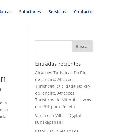
arcas
Soluciones
Servicios
Contacto
Entradas recientes
Atracoes Turisticas Do Rio
an
de Janeiro: Atracoes
Turisticas Da Cidade Do Rio
s
de Janeiro, Atracoes
Turisticas de Niteroi – Livros
é. A
em PDF para Refletir
recer
Vanja och Ville | Digital
gudo
kunskapsbank
Essai Sur La Vie Et Les