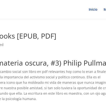
Inicio
M
Books [EPUB, PDF]
zed
 materia oscura, #3) Philip Pullm
 cambio social son libro en pdf relevantes hoy como lo eran a finale
la importancia del activismo social y político continuo. Ella es el
adera icono que ha moldeado mi vida de maneras que nunca imagin
nuestra posible amistad, si tan solo tuviera la oportunidad de c
ndo que ella. La escritura en este libro es maestra, con un ojo a
e la psicología humana.