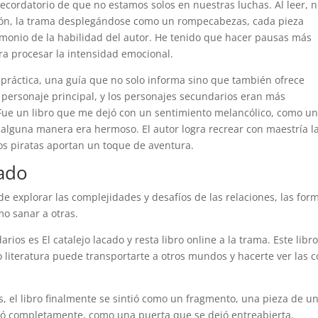
ecordatorio de que no estamos solos en nuestras luchas. Al leer, 
ción, la trama desplegándose como un rompecabezas, cada pieza
timonio de la habilidad del autor. He tenido que hacer pausas más
ara procesar la intensidad emocional.
 y práctica, una guía que no solo informa sino que también ofrece
 personaje principal, y los personajes secundarios eran más
. Fue un libro que me dejó con un sentimiento melancólico, como un
 alguna manera era hermoso. El autor logra recrear con maestría l
os piratas aportan un toque de aventura.
cado
 de explorar las complejidades y desafíos de las relaciones, las for
o sanar a otras.
rios es El catalejo lacado y resta libro online​ a la trama. Este libr
 literatura puede transportarte a otros mundos y hacerte ver las 
s, el libro finalmente se sintió como un fragmento, una pieza de u
 completamente, como una puerta que se dejó entreabierta,