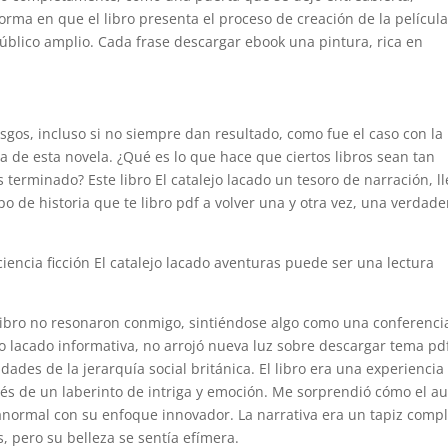
forma en que el libro presenta el proceso de creación de la película
 público amplio. Cada frase descargar ebook una pintura, rica en
sgos, incluso si no siempre dan resultado, como fue el caso con la
 de esta novela. ¿Qué es lo que hace que ciertos libros sean tan
 terminado? Este libro El catalejo lacado un tesoro de narración, l
ipo de historia que te libro pdf a volver una y otra vez, una verdade
encia ficción El catalejo lacado aventuras puede ser una lectura
 libro no resonaron conmigo, sintiéndose algo como una conferenci
ejo lacado informativa, no arrojó nueva luz sobre descargar tema pd
idades de la jerarquía social británica. El libro era una experiencia
avés de un laberinto de intriga y emoción. Me sorprendió cómo el au
ranormal con su enfoque innovador. La narrativa era un tapiz compl
s, pero su belleza se sentía efímera.