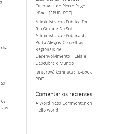
no
Ouvrages de Pierre Puget … :
eBook [EPUB, PDF]
Administracao Publica Do
Rio Grande Do Sul:
Administracao Publica de
Porto Alegre, Conselhos
 día
Regionais de
a
Desenvolvimento – Leia e
Descubra o Mundo
Jantarová komnata : [E-Book
PDF]
mas
Comentarios recientes
o es
A WordPress Commenter
en
cosas
Hello world!
n