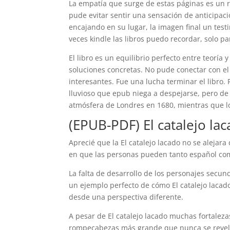
La empatía que surge de estas páginas es un r
pude evitar sentir una sensación de anticipa
encajando en su lugar, la imagen final un tes
veces kindle las libros puedo recordar, solo p
El libro es un equilibrio perfecto entre teoría
soluciones concretas. No pude conectar con el
interesantes. Fue una lucha terminar el libro
lluvioso que epub niega a despejarse, pero de
atmósfera de Londres en 1680, mientras que l
(EPUB-PDF) El catalejo la
Aprecié que la El catalejo lacado no se alejara
en que las personas pueden tanto español com
La falta de desarrollo de los personajes secunda
un ejemplo perfecto de cómo El catalejo lacado
desde una perspectiva diferente.
A pesar de El catalejo lacado muchas fortaleza
rompecabezas más grande que nunca se reveló