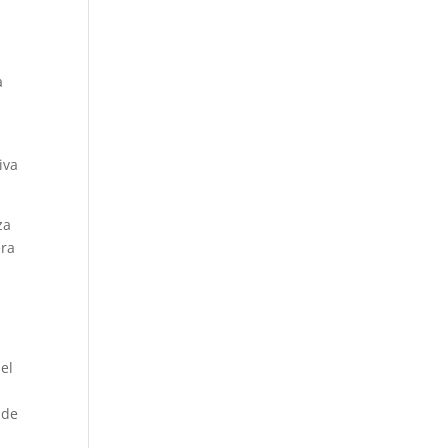
a
iva
za
era
el
 de