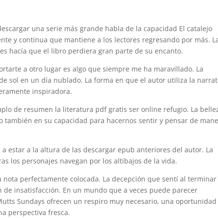
 descargar una serie más grande habla de la capacidad El catalejo
ente y continua que mantiene a los lectores regresando por más. L
les hacía que el libro perdiera gran parte de su encanto.
rtarte a otro lugar es algo que siempre me ha maravillado. La
e sol en un día nublado. La forma en que el autor utiliza la narrat
deramente inspiradora.
lo de resumen la literatura pdf gratis ser online refugio. La belle
ino también en su capacidad para hacernos sentir y pensar de man
a a estar a la altura de las descargar epub anteriores del autor. La
ras los personajes navegan por los altibajos de la vida.
a nota perfectamente colocada. La decepción que sentí al terminar 
ón de insatisfacción. En un mundo que a veces puede parecer
Mutts Sundays ofrecen un respiro muy necesario, una oportunidad
na perspectiva fresca.