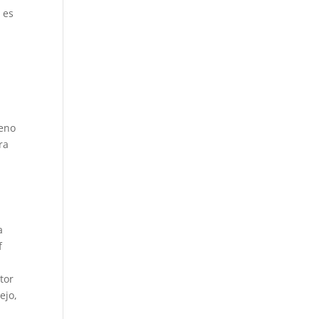
 es
leno
ra
a
f
tor
ejo,