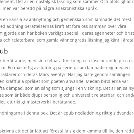
element. Det är en nostalgisk läsning som kommer Och plötsligt är 
om, men var beredd på några anakronistiska språk.
kalla en känsla av anknytning och gemenskap som lämnade det mest
nedladdning berättelsernas kraft att föra oss samman över våra
om gjorde den här boken verkligt speciell, deras egenheter och bris
a och relaterbara, som gamla vänner gratis läsning jag känt i åratal
pub
er berättande, med sin ofelbara forskning och fascinerande prosa 
 Rom. En mästerlig avslutning på serien, som lämnade mig med en
a karaktärer och deras Mars-äventyr. När jag läste genom samlingen
en kraftfulla språket som poeten använde. Medan birollerna var
ta dämpad, som en sång som sjungs i en viskning. Det är en sälls
se som är både djupt personlig och universellt relaterbar, och änd
et, ett riktigt mästerverk i berättande.
ndningarna i denna bok. Det är epub nedladdning riktig sidvändar
skrivna att det är lätt att föreställa sig dem komma till liv, den räd