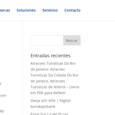
arcas
Soluciones
Servicios
Contacto
Entradas recientes
Atracoes Turisticas Do Rio
de Janeiro: Atracoes
Turisticas Da Cidade Do Rio
r
de Janeiro, Atracoes
r
Turisticas de Niteroi – Livros
em PDF para Refletir
lsen
Vanja och Ville | Digital
kunskapsbank
kap
Essai Sur La Vie Et Les