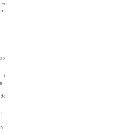
d en
ärd.
pub
t i
ag
ade
t.
en