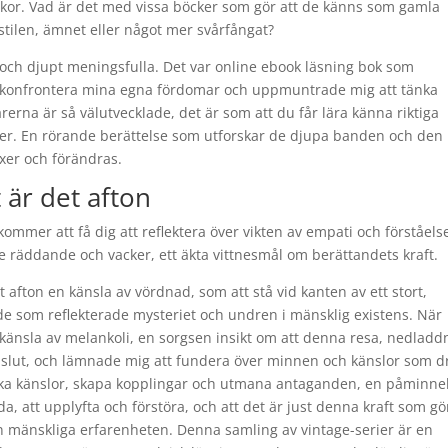
or. Vad är det med vissa böcker som gör att de känns som gamla
vstilen, ämnet eller något mer svårfångat?
 och djupt meningsfulla. Det var online ebook läsning bok som
 konfrontera mina egna fördomar och uppmuntrade mig att tänka
rerna är så välutvecklade, det är som att du får lära känna riktiga
ter. En rörande berättelse som utforskar de djupa banden och den
xer och förändras.
t är det afton
mmer att få dig att reflektera över vikten av empati och förståelse
e räddande och vacker, ett äkta vittnesmål om berättandets kraft.
t afton en känsla av vördnad, som att stå vid kanten av ett stort,
de som reflekterade mysteriet och undren i mänsklig existens. När
 känsla av melankoli, en sorgsen insikt om att denna resa, nedladd
 slut, och lämnade mig att fundera över minnen och känslor som d
 väcka känslor, skapa kopplingar och utmana antaganden, en påminne
, att upplyfta och förstöra, och att det är just denna kraft som gö
 den mänskliga erfarenheten. Denna samling av vintage-serier är en