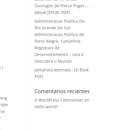
Ouvrages de Pierre Puget … :
eBook [EPUB, PDF]
Administracao Publica Do
Rio Grande Do Sul:
Administracao Publica de
Porto Alegre, Conselhos
Regionais de
Desenvolvimento – Leia e
Descubra o Mundo
 i
Jantarová komnata : [E-Book
PDF]
Comentarios recientes
ning
A WordPress Commenter
en
röjer
Hello world!
lse
r