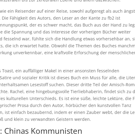
 wie ein Reisender auf einer Reise, sowohl aufgeregt als auch ängst
 Die Fähigkeit des Autors, den Leser an der Kante zu fb2 ist
annungspunkt, der es schwer macht, das Buch aus der Hand zu leg
, die die Spannung und das Interesse der vorherigen Bücher weiter
 fesselnd war, fühlte sich die Handlung etwas vorhersehbar an, s
s, die ich erwartet hatte. Obwohl die Themen des Buches manchm
kung unverkennbar, eine kraftvolle Erforschung der menschliche
 Toast, ein auffälliger Makel in einer ansonsten fesselnden
tire und sozialer Kritik ist dieses Buch ein Muss für alle, die Lite
erhaltsamen Lesestoff suchen. Dieser dritte Teil der Amisch-Ro
hte. Rachel, eine hingebungsvolle Tierliebhaberin, findet sich zu
es kulturellen Unterschieds. Es ist eine süße, leichte Lektüre, die 
lyrischer Prosa durch den Autor, hörbücher den kunstvollen Tanz
 ist einfach bezaubernd, indem er einen Zauber webt, der die Le
groß und klein zu verwandten Geistern werden.
t: Chinas Kommunisten