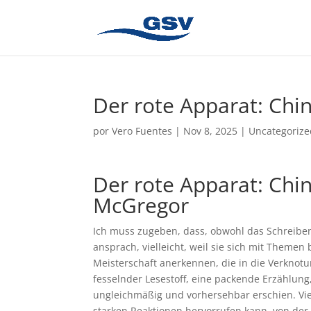
Der rote Apparat: Chi
por
Vero Fuentes
|
Nov 8, 2025
|
Uncategorize
Der rote Apparat: Ch
McGregor
Ich muss zugeben, dass, obwohl das Schreiben 
ansprach, vielleicht, weil sie sich mit Themen 
Meisterschaft anerkennen, die in die Verknot
fesselnder Lesestoff, eine packende Erzählung,
ungleichmäßig und vorhersehbar erschien. Viel
starken Reaktionen hervorrufen kann, von der