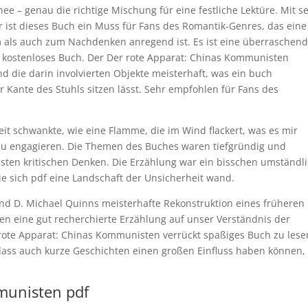
e – genau die richtige Mischung für eine festliche Lektüre. Mit s
ist dieses Buch ein Muss für Fans des Romantik-Genres, das eine
m als auch zum Nachdenken anregend ist. Es ist eine überraschen
 kostenloses Buch. Der Der rote Apparat: Chinas Kommunisten
nd die darin involvierten Objekte meisterhaft, was ein buch
r Kante des Stuhls sitzen lässt. Sehr empfohlen für Fans des
eit schwankte, wie eine Flamme, die im Wind flackert, was es mir
zu engagieren. Die Themen des Buches waren tiefgründig und
ten kritischen Denken. Die Erzählung war ein bisschen umständli
 sich pdf eine Landschaft der Unsicherheit wand.
und D. Michael Quinns meisterhafte Rekonstruktion eines früheren
 den eine gut recherchierte Erzählung auf unser Verständnis der
rote Apparat: Chinas Kommunisten verrückt spaßiges Buch zu lese
 dass auch kurze Geschichten einen großen Einfluss haben können,
munisten pdf