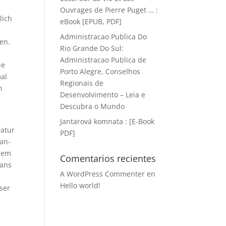
Ouvrages de Pierre Puget … :
lich
eBook [EPUB, PDF]
Administracao Publica Do
en.
Rio Grande Do Sul:
Administracao Publica de
ie
Porto Alegre, Conselhos
al
Regionais de
n
Desenvolvimento – Leia e
Descubra o Mundo
Jantarová komnata : [E-Book
ratur
PDF]
man-
 dem
Comentarios recientes
Fans
A WordPress Commenter
en
Hello world!
ser