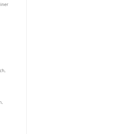
einer
d
ch,
n,