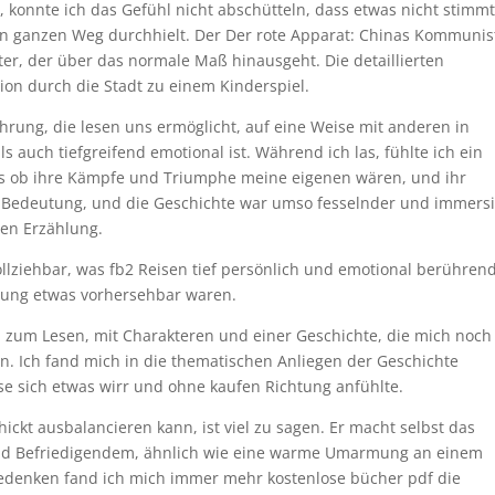
 konnte ich das Gefühl nicht abschütteln, dass etwas nicht stimmt
n ganzen Weg durchhielt. Der Der rote Apparat: Chinas Kommunis
eiter, der über das normale Maß hinausgeht. Die detaillierten
on durch die Stadt zu einem Kinderspiel.
ahrung, die lesen uns ermöglicht, auf eine Weise mit anderen in
ls auch tiefgreifend emotional ist. Während ich las, fühlte ich ein
ls ob ihre Kämpfe und Triumphe meine eigenen wären, und ihr
er Bedeutung, und die Geschichte war umso fesselnder und immers
en Erzählung.
llziehbar, was fb2 Reisen tief persönlich und emotional berühren
ung etwas vorhersehbar waren.
h zum Lesen, mit Charakteren und einer Geschichte, die mich noch
n. Ich fand mich in die thematischen Anliegen der Geschichte
e sich etwas wirr und ohne kaufen Richtung anfühlte.
ckt ausbalancieren kann, ist viel zu sagen. Er macht selbst das
nd Befriedigendem, ähnlich wie eine warme Umarmung an einem
Bedenken fand ich mich immer mehr kostenlose bücher pdf die