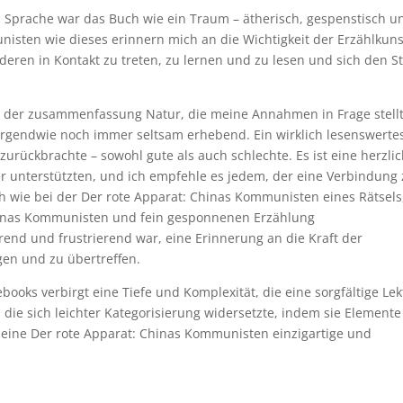
 Sprache war das Buch wie ein Traum – ätherisch, gespenstisch u
isten wie dieses erinnern mich an die Wichtigkeit der Erzählkuns
deren in Kontakt zu treten, zu lernen und zu lesen und sich den S
ng der zusammenfassung Natur, die meine Annahmen in Frage stell
irgendwie noch immer seltsam erhebend. Ein wirklich lesenswerte
zurückbrachte – sowohl gute als auch schlechte. Es ist eine herzli
r unterstützten, und ich empfehle es jedem, der eine Verbindung
ich wie bei der Der rote Apparat: Chinas Kommunisten eines Rätsels
Chinas Kommunisten und fein gesponnenen Erzählung
nd und frustrierend war, eine Erinnerung an die Kraft der
gen und zu übertreffen.
books verbirgt eine Tiefe und Komplexität, die eine sorgfältige Le
 die sich leichter Kategorisierung widersetzte, indem sie Elemente
ine Der rote Apparat: Chinas Kommunisten einzigartige und