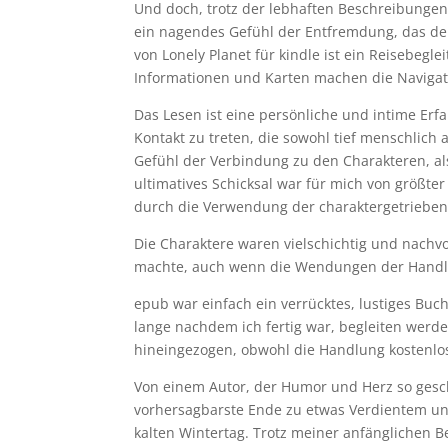
Und doch, trotz der lebhaften Beschreibungen,
ein nagendes Gefühl der Entfremdung, das de
von Lonely Planet für kindle ist ein Reisebegl
Informationen und Karten machen die Navigati
Das Lesen ist eine persönliche und intime Erf
Kontakt zu treten, die sowohl tief menschlich a
Gefühl der Verbindung zu den Charakteren, a
ultimatives Schicksal war für mich von größt
durch die Verwendung der charaktergetrieben
Die Charaktere waren vielschichtig und nachvo
machte, auch wenn die Wendungen der Handl
epub war einfach ein verrücktes, lustiges Buc
lange nachdem ich fertig war, begleiten werde
hineingezogen, obwohl die Handlung kostenlos
Von einem Autor, der Humor und Herz so geschi
vorhersagbarste Ende zu etwas Verdientem u
kalten Wintertag. Trotz meiner anfänglichen 