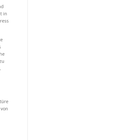
nd
t in
tress
te
s
che
 zu
,
ktüre
 von