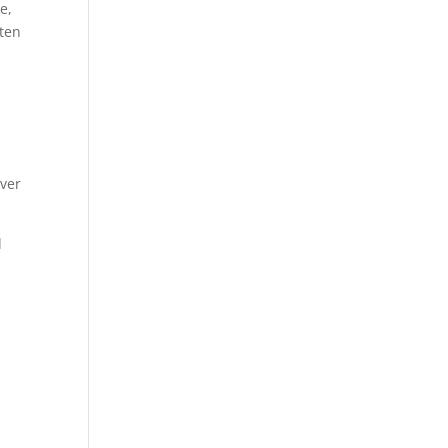
e,
ten
iver
d