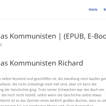
Inicio
M
nas Kommunisten | (EPUB, E-Boo
d
inas Kommunisten Richard
selbst fesselnd und geschliffen ist, die Handlung mich kaufen ga
befasst, die nicht unbedingt mein Fall sind, aber ich kann die
ung der Geschichte ging. Trotz seiner Schwächen war das Buch ein
 die mich nicht losließ, selbst wenn die Geschichte selbst etwas
leicht ist es das Zeichen eines wirklich großen Buches, dass es so
 viszeralen bis zur zerebralen Ebene und allem dazwischen.