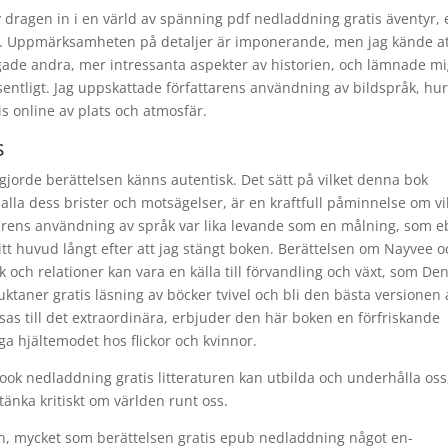
lv dragen in i en värld av spänning pdf nedladdning gratis äventyr,
get. Uppmärksamheten på detaljer är imponerande, men jag kände a
gade andra, mer intressanta aspekter av historien, och lämnade m
entligt. Jag uppskattade författarens användning av bildspråk, hu
s online av plats och atmosfär.
s
gjorde berättelsen känns autentisk. Det sätt på vilket denna bok
alla dess brister och motsägelser, är en kraftfull påminnelse om v
fattarens användning av språk var lika levande som en målning, som 
t huvud långt efter att jag stängt boken. Berättelsen om Nayvee o
k och relationer kan vara en källa till förvandling och växt, som De
uktaner gratis läsning av böcker tvivel och bli den bästa versionen 
visas till det extraordinära, erbjuder den här boken en förfriskande
ga hjältemodet hos flickor och kvinnor.
ook nedladdning gratis litteraturen kan utbilda och underhålla oss
tänka kritiskt om världen runt oss.
n, mycket som berättelsen gratis epub nedladdning något en-