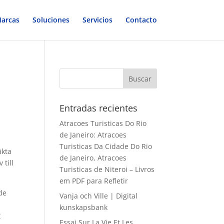
arcas
Soluciones
Servicios
Contacto
Entradas recientes
Atracoes Turisticas Do Rio
de Janeiro: Atracoes
Turisticas Da Cidade Do Rio
äkta
de Janeiro, Atracoes
 till
Turisticas de Niteroi – Livros
em PDF para Refletir
de
Vanja och Ville | Digital
kunskapsbank
t
Essai Sur La Vie Et Les