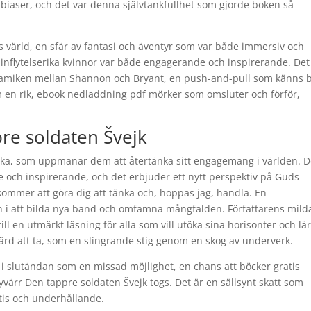
iaser, och det var denna självtankfullhet som gjorde boken så
ens värld, en sfär av fantasi och äventyr som var både immersiv och
 inflytelserika kvinnor var både engagerande och inspirerande. Det
ynamiken mellan Shannon och Bryant, en push-and-pull som känns 
m en rik, ebook nedladdning pdf mörker som omsluter och förför,
re soldaten Švejk
ska, som uppmanar dem att återtänka sitt engagemang i världen. D
e och inspirerande, och det erbjuder ett nytt perspektiv på Guds
 kommer att göra dig att tänka och, hoppas jag, handla. En
n i att bilda nya band och omfamna mångfalden. Författarens mild
l en utmärkt läsning för alla som vill utöka sina horisonter och lä
värd att ta, som en slingrande stig genom en skog av underverk.
i slutändan som en missad möjlighet, en chans att böcker gratis
ärr Den tappre soldaten Švejk togs. Det är en sällsynt skatt som
tis och underhållande.