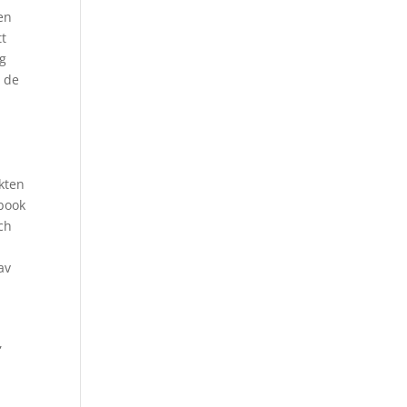
 en
tt
ig
r de
ikten
ebook
ch
n
av
,