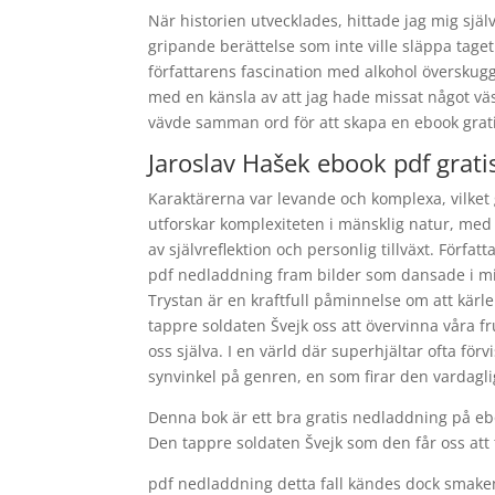
När historien utvecklades, hittade jag mig sjä
gripande berättelse som inte ville släppa ta
författarens fascination med alkohol överskug
med en känsla av att jag hade missat något väs
vävde samman ord för att skapa en ebook grati
Jaroslav Hašek ebook pdf grati
Karaktärerna var levande och komplexa, vilket 
utforskar komplexiteten i mänsklig natur, med 
av självreflektion och personlig tillväxt. För
pdf nedladdning fram bilder som dansade i mit
Trystan är en kraftfull påminnelse om att kärle
tappre soldaten Švejk oss att övervinna våra fr
oss själva. I en värld där superhjältar ofta för
synvinkel på genren, en som firar den vardagli
Denna bok är ett bra gratis nedladdning på eb
Den tappre soldaten Švejk som den får oss att 
pdf nedladdning detta fall kändes dock smake