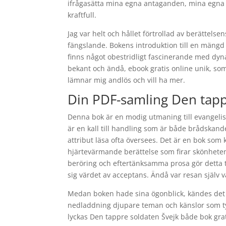
ifrågasätta mina egna antaganden, mina egna b
kraftfull.
Jag var helt och hållet förtrollad av berättels
fängslande. Bokens introduktion till en mängd
finns något obestridligt fascinerande med d
bekant och ändå, ebook gratis online unik, so
lämnar mig andlös och vill ha mer.
Din PDF-samling Den tapp
Denna bok är en modig utmaning till evangeli
är en kall till handling som är både brådskand
attribut läsa ofta översees. Det är en bok som
hjärtevärmande berättelse som firar skönhete
beröring och eftertänksamma prosa gör detta til
sig värdet av acceptans. Ändå var resan själv 
Medan boken hade sina ögonblick, kändes det 
nedladdning djupare teman och känslor som tyv
lyckas Den tappre soldaten Švejk både bok gra