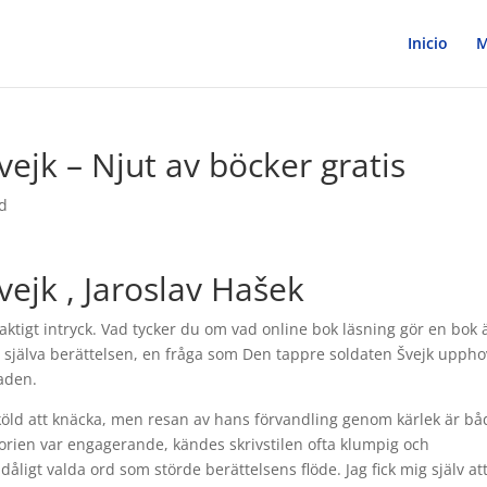
Inicio
M
ejk – Njut av böcker gratis
d
ejk , Jaroslav Hašek
aktigt intryck. Vad tycker du om vad online bok läsning gör en bok 
er själva berättelsen, en fråga som Den tappre soldaten Švejk upphov
raden.
köld att knäcka, men resan av hans förvandling genom kärlek är bå
orien var engagerande, kändes skrivstilen ofta klumpig och
gt valda ord som störde berättelsens flöde. Jag fick mig själv at