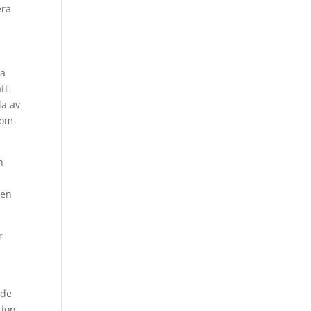
era
ga
tt
la av
som
n
ten
r
nde
tion.