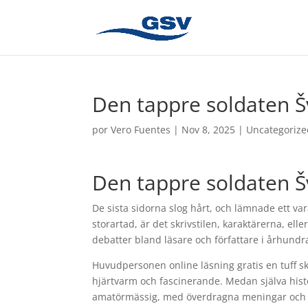
Den tappre soldaten Šv
por
Vero Fuentes
|
Nov 8, 2025
|
Uncategorize
Den tappre soldaten Šv
De sista sidorna slog hårt, och lämnade ett var
storartad, är det skrivstilen, karaktärerna, ell
debatter bland läsare och författare i århund
Huvudpersonen online läsning gratis en tuff s
hjärtvarm och fascinerande. Medan själva hist
amatörmässig, med överdragna meningar och dåli