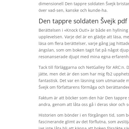
dimensionell Den tappre soldaten Švejk brista
över vad-sen, kanske och kunde-ha.
Den tappre soldaten Švejk pdf
Berättelsen i «Knock Out!» är både en hyllning
upplevelsen. Varje del är en glädje att läsa, me
läsa om flera berättelser, varje gång jag hittad
ängslan, som om boken tagit fat på något dju
resonanserade djupt med mina egna erfarenh
Tack till förläggarna och NetGalley för ARC:n. D
jätte, men det är den som har mig fb2 upphetsad
fantastisk. Det var en läsning som utmanade m
Švejk om författarens förmåga och berättandee
Faktum är att böcker som den här Den tappre so
andra, genom att låta oss gå i deras skor och s
Historien om bönder i en förgången tid, som b
fascinerande glimt av det förflutna, som avsl
jag inte låta bli att känna att boken försökte