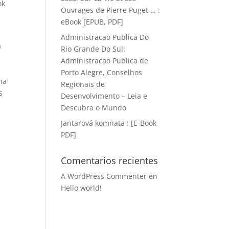
ok
Ouvrages de Pierre Puget … :
eBook [EPUB, PDF]
Administracao Publica Do
a
Rio Grande Do Sul:
a
Administracao Publica de
s
Porto Alegre, Conselhos
ha
Regionais de
s
Desenvolvimento – Leia e
Descubra o Mundo
Jantarová komnata : [E-Book
PDF]
Comentarios recientes
A WordPress Commenter
en
Hello world!