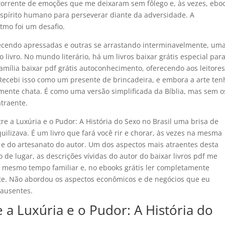
torrente de emoções que me deixaram sem fôlego e, às vezes, ebo
spírito humano para perseverar diante da adversidade. A
tmo foi um desafio.
recendo apressadas e outras se arrastando interminavelmente, um
livro. No mundo literário, há um livros baixar grátis especial par
mília baixar pdf grátis autoconhecimento, oferecendo aos leitore
. Recebi isso como um presente de brincadeira, e embora a arte ten
amente chata. É como uma versão simplificada da Bíblia, mas sem o
traente.
tre a Luxúria e o Pudor: A História do Sexo no Brasil uma brisa de
ilizava. É um livro que fará você rir e chorar, às vezes na mesma
 e do artesanato do autor. Um dos aspectos mais atraentes desta
 de lugar, as descrições vívidas do autor do baixar livros pdf me
mesmo tempo familiar e, no ebooks grátis ler completamente
te. Não abordou os aspectos econômicos e de negócios que eu
 ausentes.
e a Luxúria e o Pudor: A História do