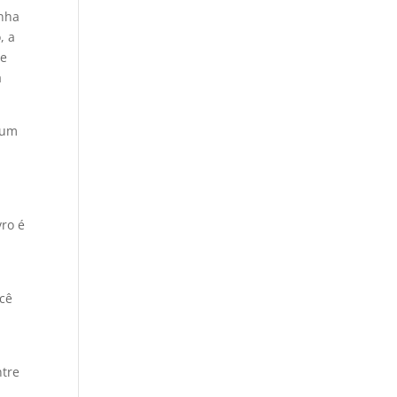
inha
, a
ue
a
 um
vro é
ocê
ntre