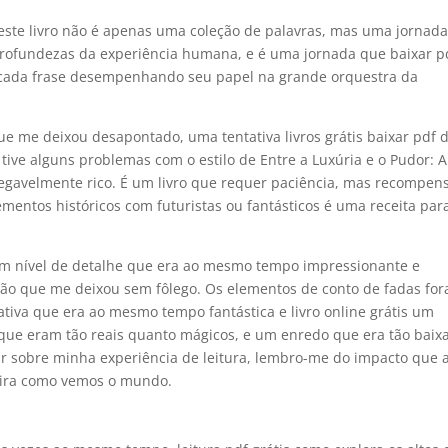
e este livro não é apenas uma coleção de palavras, mas uma jornad
profundezas da experiência humana, e é uma jornada que baixar p
m cada frase desempenhando seu papel na grande orquestra da
que me deixou desapontado, uma tentativa livros grátis baixar pdf 
tive alguns problemas com o estilo de Entre a Luxúria e o Pudor: A
negavelmente rico. É um livro que requer paciência, mas recompen
ementos históricos com futuristas ou fantásticos é uma receita par
m nível de detalhe que era ao mesmo tempo impressionante e
o que me deixou sem fôlego. Os elementos de conto de fadas fo
tiva que era ao mesmo tempo fantástica e livro online grátis um
 que eram tão reais quanto mágicos, e um enredo que era tão baix
etir sobre minha experiência de leitura, lembro-me do impacto que 
neira como vemos o mundo.