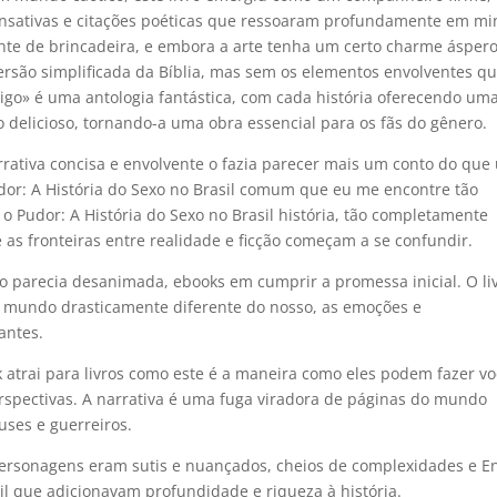
nsativas e citações poéticas que ressoaram profundamente em m
ente de brincadeira, e embora a arte tenha um certo charme áspero
ersão simplificada da Bíblia, mas sem os elementos envolventes q
erigo» é uma antologia fantástica, com cada história oferecendo um
o delicioso, tornando-a uma obra essencial para os fãs do gênero.
rrativa concisa e envolvente o fazia parecer mais um conto do que
dor: A História do Sexo no Brasil comum que eu me encontre tão
o Pudor: A História do Sexo no Brasil história, tão completamente
 as fronteiras entre realidade e ficção começam a se confundir.
o parecia desanimada, ebooks em cumprir a promessa inicial. O li
undo drasticamente diferente do nosso, as emoções e
antes.
k atrai para livros como este é a maneira como eles podem fazer v
erspectivas. A narrativa é uma fuga viradora de páginas do mundo
ses e guerreiros.
personagens eram sutis e nuançados, cheios de complexidades e E
sil que adicionavam profundidade e riqueza à história.