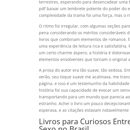
terrestres, esperando para desencadear uma 
pdf baixar um lembrete potente do poder do e
complexidade da trama foi uma força, mas o ri
O ritmo foi irregular, com algumas seções pa
pena considerando os méritos consideráveis do 
livros que combinam elementos de romance, fa
uma experiência de leitura rica e satisfatória
um certo charme áspero, a história é doloros
elementos envolventes que tornam o original a
A prosa do autor era tão suave, tão sedosa, En
verão, seu toque suave me acalmava, me tranqu
página, e isso é um testemunho da habilidade
história foi sua capacidade de evocar um senso
transportando para um mundo que parecia ao 
estranho. Achei o livro um pouco decepcionan
esperava, e as citações estavam notavelmente
Livros para Curiosos Entr
Sexo no Brasil