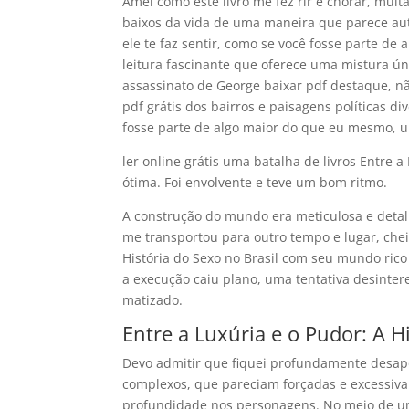
Amei como este livro me fez rir e chorar, muit
baixos da vida de uma maneira que parece aut
ele te faz sentir, como se você fosse parte 
leitura fascinante que oferece uma mistura úni
assassinato de George baixar pdf destaque, n
pdf grátis dos bairros e paisagens políticas di
fosse parte de algo maior do que eu mesmo, u
ler online grátis uma batalha de livros Entre a
ótima. Foi envolvente e teve um bom ritmo.
A construção do mundo era meticulosa e detal
me transportou para outro tempo e lugar, chei
História do Sexo no Brasil com seu mundo rico
a execução caiu plano, uma tentativa desint
matizado.
Entre a Luxúria e o Pudor: A Hi
Devo admitir que fiquei profundamente desapon
complexos, que pareciam forçadas e excessiv
profundidade nos personagens. No meio de um