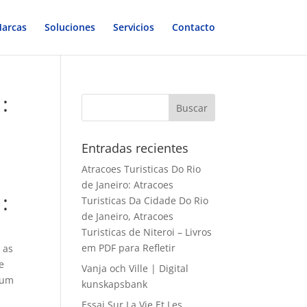
arcas
Soluciones
Servicios
Contacto
:
Entradas recientes
Atracoes Turisticas Do Rio
de Janeiro: Atracoes
:
Turisticas Da Cidade Do Rio
de Janeiro, Atracoes
Turisticas de Niteroi – Livros
em PDF para Refletir
 as
e
Vanja och Ville | Digital
 um
kunskapsbank
Essai Sur La Vie Et Les