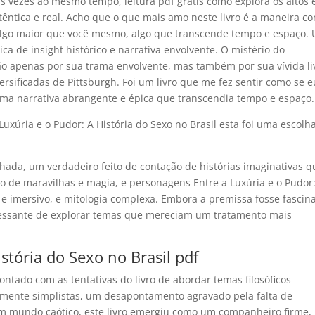
as vezes ao mesmo tempo, leitura pdf grátis como explora os altos 
êntica e real. Acho que o que mais amo neste livro é a maneira c
de algo maior que você mesmo, algo que transcende tempo e espaço.
ca de insight histórico e narrativa envolvente. O mistério do
ão apenas por sua trama envolvente, mas também por sua vívida li
versificadas de Pittsburgh. Foi um livro que me fez sentir como se e
ma narrativa abrangente e épica que transcendia tempo e espaço.
 Luxúria e o Pudor: A História do Sexo no Brasil esta foi uma escolh
hada, um verdadeiro feito de contação de histórias imaginativas q
o de maravilhas e magia, e personagens Entre a Luxúria e o Pudor
 e imersivo, e mitologia complexa. Embora a premissa fosse fascin
eressante de explorar temas que mereciam um tratamento mais
stória do Sexo no Brasil pdf
tado com as tentativas do livro de abordar temas filosóficos
amente simplistas, um desapontamento agravado pela falta de
 mundo caótico, este livro emergiu como um companheiro firme,