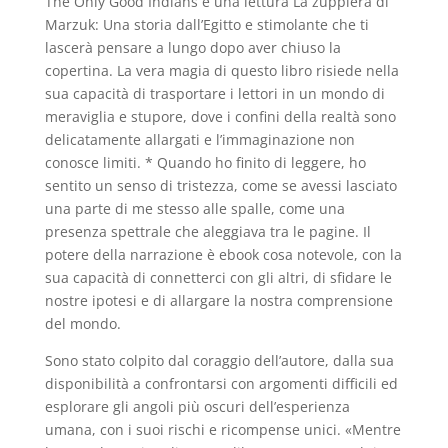
The Only Good Indians è una lettura La zuppiera di
Marzuk: Una storia dall’Egitto e stimolante che ti
lascerà pensare a lungo dopo aver chiuso la
copertina. La vera magia di questo libro risiede nella
sua capacità di trasportare i lettori in un mondo di
meraviglia e stupore, dove i confini della realtà sono
delicatamente allargati e l’immaginazione non
conosce limiti. * Quando ho finito di leggere, ho
sentito un senso di tristezza, come se avessi lasciato
una parte di me stesso alle spalle, come una
presenza spettrale che aleggiava tra le pagine. Il
potere della narrazione è ebook cosa notevole, con la
sua capacità di connetterci con gli altri, di sfidare le
nostre ipotesi e di allargare la nostra comprensione
del mondo.
Sono stato colpito dal coraggio dell’autore, dalla sua
disponibilità a confrontarsi con argomenti difficili ed
esplorare gli angoli più oscuri dell’esperienza
umana, con i suoi rischi e ricompense unici. «Mentre