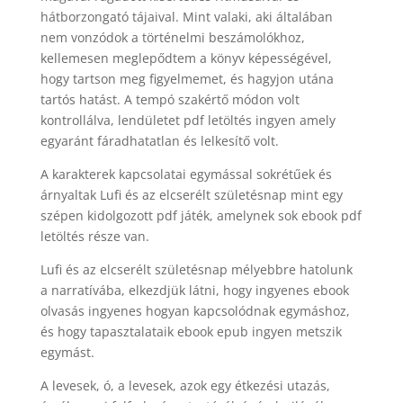
hátborzongató tájaival. Mint valaki, aki általában
nem vonzódok a történelmi beszámolókhoz,
kellemesen meglepődtem a könyv képességével,
hogy tartson meg figyelmemet, és hagyjon utána
tartós hatást. A tempó szakértő módon volt
kontrollálva, lendületet pdf letöltés ingyen amely
egyaránt fáradhatatlan és lelkesítő volt.
A karakterek kapcsolatai egymással sokrétűek és
árnyaltak Lufi és az elcserélt születésnap mint egy
szépen kidolgozott pdf játék, amelynek sok ebook pdf
letöltés része van.
Lufi és az elcserélt születésnap mélyebbre hatolunk
a narratívába, elkezdjük látni, hogy ingyenes ebook
olvasás ingyenes hogyan kapcsolódnak egymáshoz,
és hogy tapasztalataik ebook epub ingyen metszik
egymást.
A levesek, ó, a levesek, azok egy étkezési utazás,