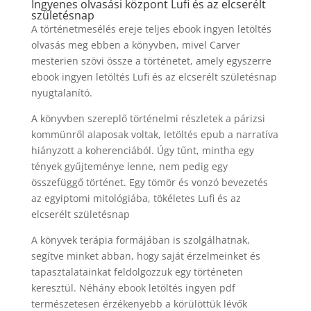
Ingyenes olvasási központ Lufi és az elcserélt
születésnap
A történetmesélés ereje teljes ebook ingyen letöltés
olvasás meg ebben a könyvben, mivel Carver
mesterien szövi össze a történetet, amely egyszerre
ebook ingyen letöltés Lufi és az elcserélt születésnap
nyugtalanító.
A könyvben szereplő történelmi részletek a párizsi
kommünről alaposak voltak, letöltés epub a narratíva
hiányzott a koherenciából. Úgy tűnt, mintha egy
tények gyűjteménye lenne, nem pedig egy
összefüggő történet. Egy tömör és vonzó bevezetés
az egyiptomi mitológiába, tökéletes Lufi és az
elcserélt születésnap
A könyvek terápia formájában is szolgálhatnak,
segítve minket abban, hogy saját érzelmeinket és
tapasztalatainkat feldolgozzuk egy történeten
keresztül. Néhány ebook letöltés ingyen pdf
természetesen érzékenyebb a körülöttük lévők