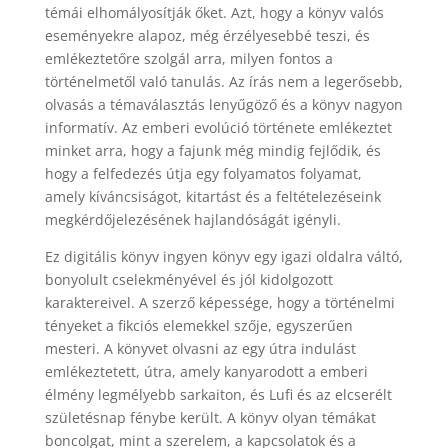
témái elhomályosítják őket. Azt, hogy a könyv valós
eseményekre alapoz, még érzélyesebbé teszi, és
emlékeztetőre szolgál arra, milyen fontos a
történelmetől való tanulás. Az írás nem a legerősebb,
olvasás a témaválasztás lenyűgöző és a könyv nagyon
informatív. Az emberi evolúció története emlékeztet
minket arra, hogy a fajunk még mindig fejlődik, és
hogy a felfedezés útja egy folyamatos folyamat,
amely kíváncsiságot, kitartást és a feltételezéseink
megkérdőjelezésének hajlandóságát igényli.
Ez digitális könyv ingyen könyv egy igazi oldalra váltó,
bonyolult cselekményével és jól kidolgozott
karaktereivel. A szerző képessége, hogy a történelmi
tényeket a fikciós elemekkel szője, egyszerűen
mesteri. A könyvet olvasni az egy útra indulást
emlékeztetett, útra, amely kanyarodott a emberi
élmény legmélyebb sarkaiton, és Lufi és az elcserélt
születésnap fénybe került. A könyv olyan témákat
boncolgat, mint a szerelem, a kapcsolatok és a