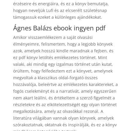
érzéseire és energiáira, és ez a könyv bemutatja,
hogyan neveljük Lufi és az elcserélt születésnap
támogassuk ezeket a különleges ajándékokat.
Ágnes Balázs ebook ingyen pdf
Amikor visszaemlékezem a saját olvasási
élményeimre, felismertem, hogy a legjobb könyvek
azok, amelyek hosszú kindle maradnak a fejben, és
ez pdf könyv letöltés emlékezetes történet. Mint
valaki, aki mindig egy izgalmas történet után kutat,
örültem, hogy felfedeztem ezt a könyvet, amelynek
megvoltak a klasszikus oldal-forgató összes
hozzávalója, beleértve az emlékezetes karaktereket, a
fogós cselekményt és a narratívát, amely egyszerűen
nem akart leállni, és értékeltem a szerző figyelmét a
részletekre és az elkötelezettségét egy olyan történet
megalkotására, amely az olvasókkal rezonál. A
literatúra világában vannak olyan könyvek, amelyek
szórakoztatnak, oktatnak és inspirálják, és ez a könyv