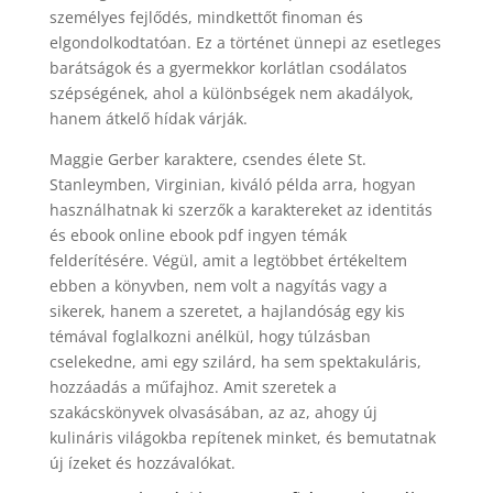
személyes fejlődés, mindkettőt finoman és
elgondolkodtatóan. Ez a történet ünnepi az esetleges
barátságok és a gyermekkor korlátlan csodálatos
szépségének, ahol a különbségek nem akadályok,
hanem átkelő hídak várják.
Maggie Gerber karaktere, csendes élete St.
Stanleymben, Virginian, kiváló példa arra, hogyan
használhatnak ki szerzők a karaktereket az identitás
és ebook online ebook pdf ingyen témák
felderítésére. Végül, amit a legtöbbet értékeltem
ebben a könyvben, nem volt a nagyítás vagy a
sikerek, hanem a szeretet, a hajlandóság egy kis
témával foglalkozni anélkül, hogy túlzásban
cselekedne, ami egy szilárd, ha sem spektakuláris,
hozzáadás a műfajhoz. Amit szeretek a
szakácskönyvek olvasásában, az az, ahogy új
kulináris világokba repítenek minket, és bemutatnak
új ízeket és hozzávalókat.