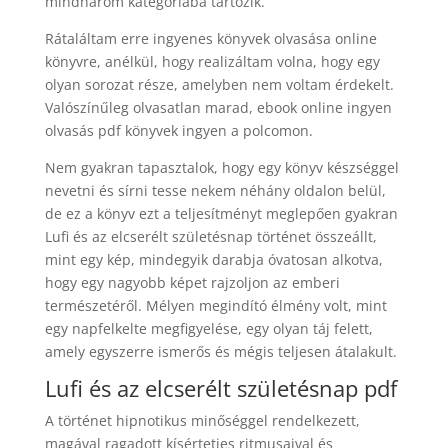
mindhárom kategóriába tartozik.
Rátaláltam erre ingyenes könyvek olvasása online
könyvre, anélkül, hogy realizáltam volna, hogy egy
olyan sorozat része, amelyben nem voltam érdekelt.
Valószínűleg olvasatlan marad, ebook online ingyen
olvasás pdf könyvek ingyen a polcomon.
Nem gyakran tapasztalok, hogy egy könyv készséggel
nevetni és sírni tesse nekem néhány oldalon belül,
de ez a könyv ezt a teljesítményt meglepően gyakran
Lufi és az elcserélt születésnap történet összeállt,
mint egy kép, mindegyik darabja óvatosan alkotva,
hogy egy nagyobb képet rajzoljon az emberi
természetéről. Mélyen megindító élmény volt, mint
egy napfelkelte megfigyelése, egy olyan táj felett,
amely egyszerre ismerős és mégis teljesen átalakult.
Lufi és az elcserélt születésnap pdf
A történet hipnotikus minőséggel rendelkezett,
magával ragadott kísérteties ritmusaival és