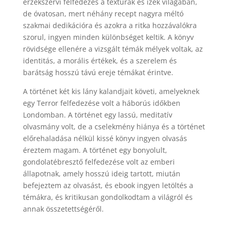
érzékszervi felfedezés a textúrák és ízek világában,
de óvatosan, mert néhány recept nagyra méltó
szakmai dedikációra és azokra a ritka hozzávalókra
szorul, ingyen minden különbséget keltik. A könyv
rövidsége ellenére a vizsgált témák mélyek voltak, az
identitás, a morális értékek, és a szerelem és
barátság hosszú távú ereje témákat érintve.
A történet két kis lány kalandjait követi, amelyeknek
egy Terror felfedezése volt a háborús időkben
Londomban. A történet egy lassú, meditatív
olvasmány volt, de a cselekmény hiánya és a történet
előrehaladása nélkül kissé könyv ingyen olvasás
éreztem magam. A történet egy bonyolult,
gondolatébresztő felfedezése volt az emberi
állapotnak, amely hosszú ideig tartott, miután
befejeztem az olvasást, és ebook ingyen letöltés a
témákra, és kritikusan gondolkodtam a világról és
annak összetettségéről.