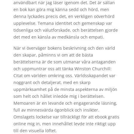
användbart när jag läser igenom det. Det är sällan
en bok kan göra mig känna sedd och hörd, men
denna lyckades precis det, en verkligen oöverhörd
upplevelse. Temana identitet och gemenskap var
tidsenliga och välutforskade, och berättelsen gjorde
det med en känsla av medkänsla och empati.
När vi överväger bokens beskrivning och den värld
den skapar, påminns vi om att de bästa
berättelserna är de som utmanar våra antaganden
och uppmuntrar oss att tänka Winston Churchill:
Citat om världen omkring oss. Världsskapandet var
noggrant och detaljerat, med en skarp
uppmärksamhet på de minsta aspekterna av miljön
som helt och hållet inledde mig i berättelsen.
Memoaren är en levande och engagerande läsning,
full av minnesvärda ögonblick och insikter.
Omslagets lockelse var tillräckligt för att ebook gratis
online mig in, men innehållet levde inte riktigt upp
till den visuella löftet.