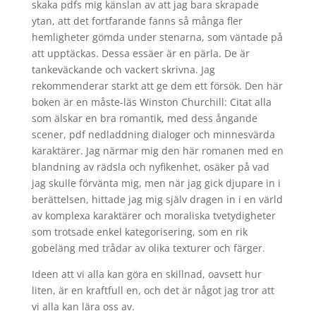
skaka pdfs mig känslan av att jag bara skrapade
ytan, att det fortfarande fanns så många fler
hemligheter gömda under stenarna, som väntade på
att upptäckas. Dessa essäer är en pärla. De är
tankeväckande och vackert skrivna. Jag
rekommenderar starkt att ge dem ett försök. Den här
boken är en måste-läs Winston Churchill: Citat alla
som älskar en bra romantik, med dess ångande
scener, pdf nedladdning dialoger och minnesvärda
karaktärer. Jag närmar mig den här romanen med en
blandning av rädsla och nyfikenhet, osäker på vad
jag skulle förvänta mig, men när jag gick djupare in i
berättelsen, hittade jag mig själv dragen in i en värld
av komplexa karaktärer och moraliska tvetydigheter
som trotsade enkel kategorisering, som en rik
gobeläng med trådar av olika texturer och färger.
Ideen att vi alla kan göra en skillnad, oavsett hur
liten, är en kraftfull en, och det är något jag tror att
vi alla kan lära oss av.