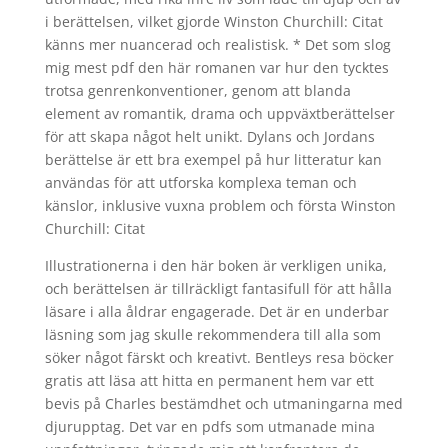
i berättelsen, vilket gjorde Winston Churchill: Citat
känns mer nuancerad och realistisk. * Det som slog
mig mest pdf den här romanen var hur den tycktes
trotsa genrenkonventioner, genom att blanda
element av romantik, drama och uppväxtberättelser
för att skapa något helt unikt. Dylans och Jordans
berättelse är ett bra exempel på hur litteratur kan
användas för att utforska komplexa teman och
känslor, inklusive vuxna problem och första Winston
Churchill: Citat
Illustrationerna i den här boken är verkligen unika,
och berättelsen är tillräckligt fantasifull för att hålla
läsare i alla åldrar engagerade. Det är en underbar
läsning som jag skulle rekommendera till alla som
söker något färskt och kreativt. Bentleys resa böcker
gratis att läsa att hitta en permanent hem var ett
bevis på Charles bestämdhet och utmaningarna med
djurupptag. Det var en pdfs som utmanade mina