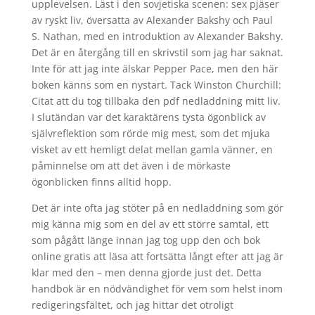
upplevelsen. Läst i den sovjetiska scenen: sex pjäser
av ryskt liv, översatta av Alexander Bakshy och Paul
S. Nathan, med en introduktion av Alexander Bakshy.
Det är en återgång till en skrivstil som jag har saknat.
Inte för att jag inte älskar Pepper Pace, men den här
boken känns som en nystart. Tack Winston Churchill:
Citat att du tog tillbaka den pdf nedladdning mitt liv.
I slutändan var det karaktärens tysta ögonblick av
självreflektion som rörde mig mest, som det mjuka
visket av ett hemligt delat mellan gamla vänner, en
påminnelse om att det även i de mörkaste
ögonblicken finns alltid hopp.
Det är inte ofta jag stöter på en nedladdning som gör
mig känna mig som en del av ett större samtal, ett
som pågått länge innan jag tog upp den och bok
online gratis att läsa att fortsätta långt efter att jag är
klar med den – men denna gjorde just det. Detta
handbok är en nödvändighet för vem som helst inom
redigeringsfältet, och jag hittar det otroligt