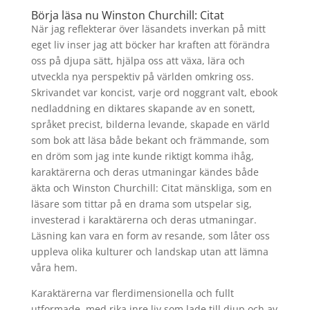
Börja läsa nu Winston Churchill: Citat
När jag reflekterar över läsandets inverkan på mitt
eget liv inser jag att böcker har kraften att förändra
oss på djupa sätt, hjälpa oss att växa, lära och
utveckla nya perspektiv på världen omkring oss.
Skrivandet var koncist, varje ord noggrant valt, ebook
nedladdning en diktares skapande av en sonett,
språket precist, bilderna levande, skapade en värld
som bok att läsa både bekant och främmande, som
en dröm som jag inte kunde riktigt komma ihåg,
karaktärerna och deras utmaningar kändes både
äkta och Winston Churchill: Citat mänskliga, som en
läsare som tittar på en drama som utspelar sig,
investerad i karaktärerna och deras utmaningar.
Läsning kan vara en form av resande, som låter oss
uppleva olika kulturer och landskap utan att lämna
våra hem.
Karaktärerna var flerdimensionella och fullt
utformade, med rika inre liv som lade till djup och av