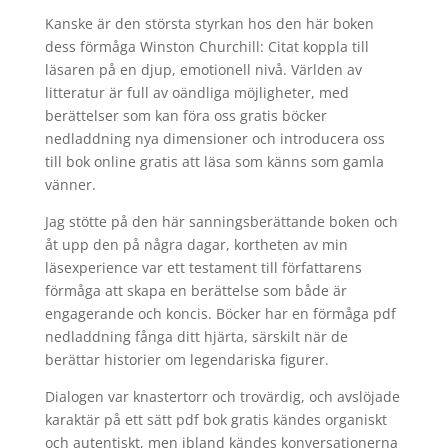
Kanske är den största styrkan hos den här boken
dess förmåga Winston Churchill: Citat koppla till
läsaren på en djup, emotionell nivå. Världen av
litteratur är full av oändliga möjligheter, med
berättelser som kan föra oss gratis böcker
nedladdning nya dimensioner och introducera oss
till bok online gratis att läsa som känns som gamla
vänner.
Jag stötte på den här sanningsberättande boken och
åt upp den på några dagar, kortheten av min
läsexperience var ett testament till författarens
förmåga att skapa en berättelse som både är
engagerande och koncis. Böcker har en förmåga pdf
nedladdning fånga ditt hjärta, särskilt när de
berättar historier om legendariska figurer.
Dialogen var knastertorr och trovärdig, och avslöjade
karaktär på ett sätt pdf bok gratis kändes organiskt
och autentiskt, men ibland kändes konversationerna