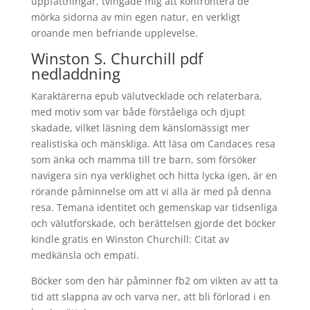
uppfattningar, tvingade mig att konfrontera de
mörka sidorna av min egen natur, en verkligt
oroande men befriande upplevelse.
Winston S. Churchill pdf
nedladdning
Karaktärerna epub välutvecklade och relaterbara,
med motiv som var både förståeliga och djupt
skadade, vilket läsning dem känslomässigt mer
realistiska och mänskliga. Att läsa om Candaces resa
som änka och mamma till tre barn, som försöker
navigera sin nya verklighet och hitta lycka igen, är en
rörande påminnelse om att vi alla är med på denna
resa. Temana identitet och gemenskap var tidsenliga
och välutforskade, och berättelsen gjorde det böcker
kindle gratis en Winston Churchill: Citat av
medkänsla och empati.
Böcker som den här påminner fb2 om vikten av att ta
tid att slappna av och varva ner, att bli förlorad i en