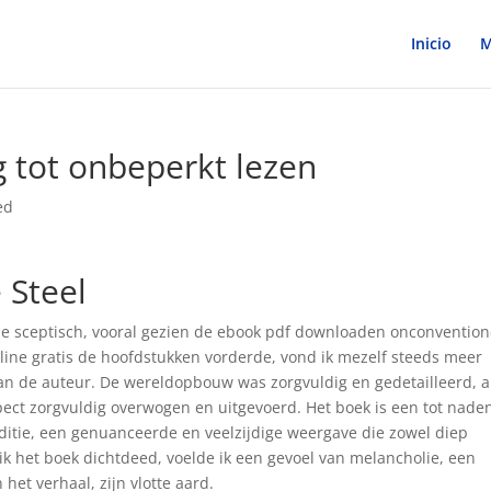
Inicio
M
 tot onbeperkt lezen
ed
 Steel
tje sceptisch, vooral gezien de ebook pdf downloaden onconvention
nline gratis de hoofdstukken vorderde, vond ik mezelf steeds meer
an de auteur. De wereldopbouw was zorgvuldig en gedetailleerd, a
pect zorgvuldig overwogen en uitgevoerd. Het boek is een tot nade
tie, een genuanceerde en veelzijdige weergave die zowel diep
 ik het boek dichtdeed, voelde ik een gevoel van melancholie, een
het verhaal, zijn vlotte aard.