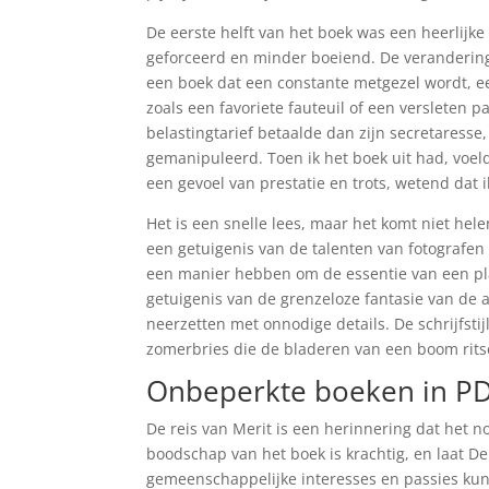
De eerste helft van het boek was een heerlijk
geforceerd en minder boeiend. De verandering i
een boek dat een constante metgezel wordt, een 
zoals een favoriete fauteuil of een versleten p
belastingtarief betaalde dan zijn secretaress
gemanipuleerd. Toen ik het boek uit had, voeld
een gevoel van prestatie en trots, wetend dat i
Het is een snelle lees, maar het komt niet hel
een getuigenis van de talenten van fotografen
een manier hebben om de essentie van een pl
getuigenis van de grenzeloze fantasie van de 
neerzetten met onnodige details. De schrijfstij
zomerbries die de bladeren van een boom rits
Onbeperkte boeken in PD
De reis van Merit is een herinnering dat het noo
boodschap van het boek is krachtig, en laat De
gemeenschappelijke interesses en passies kunn