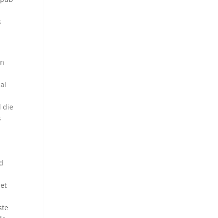
s
en
al
 die
s
id
het
ste