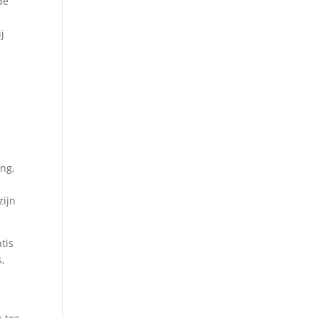
de
j
ing,
zijn
tis
s,