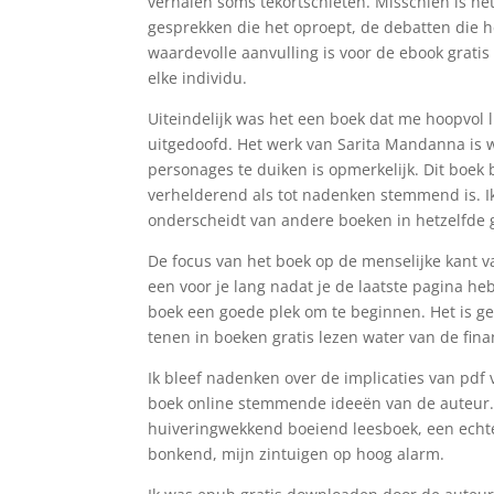
verhalen soms tekortschieten. Misschien is het
gesprekken die het oproept, de debatten die he
waardevolle aanvulling is voor de ebook gratis p
elke individu.
Uiteindelijk was het een boek dat me hoopvol 
uitgedoofd. Het werk van Sarita Mandanna is w
personages te duiken is opmerkelijk. Dit boek
verhelderend als tot nadenken stemmend is. Ik
onderscheidt van andere boeken in hetzelfde 
De focus van het boek op de menselijke kant v
een voor je lang nadat je de laatste pagina heb
boek een goede plek om te beginnen. Het is gem
tenen in boeken gratis lezen water van de fina
Ik bleef nadenken over de implicaties van pdf 
boek online stemmende ideeën van de auteur. O
huiveringwekkend boeiend leesboek, een echte
bonkend, mijn zintuigen op hoog alarm.