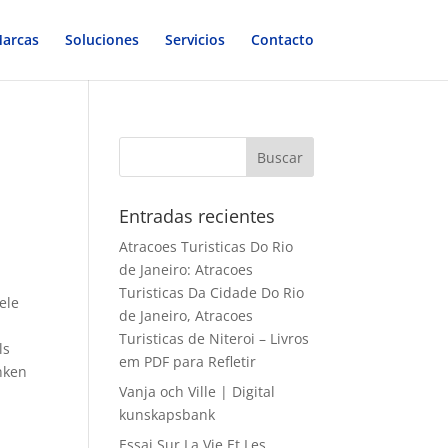
arcas
Soluciones
Servicios
Contacto
Entradas recientes
Atracoes Turisticas Do Rio
de Janeiro: Atracoes
Turisticas Da Cidade Do Rio
ele
de Janeiro, Atracoes
Turisticas de Niteroi – Livros
ls
em PDF para Refletir
nken
Vanja och Ville | Digital
kunskapsbank
Essai Sur La Vie Et Les