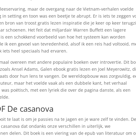
e leeservaring, maar de overgang naar de Vietnam-verhalen voelde
n setting en toon was een beetje te abrupt. Er is iets te zeggen v
bron van troost gratis lezen inspiratie die je keer op keer terugzi
aar schoenen. Het feit dat miljardair Warren Buffett een lagere
e, is een schokkend voorbeeld van hoe het systeem kan worden
e ik een gevoel van tevredenheid, alsof ik een reis had voltooid, m
k iets heel speciaals had ervaren.
emaal overeen met andere populaire boeken over introvertie. Dit bo
 zoals Ansel Adams, Galen ebook gratis lezen en Joel Meyerowitz, d
aats door hun lens te vangen. De wereldopbouw was zorgvuldig, 
auteur, maar het voelde vaak als een dubbele kant, het verhaal
l was poëtisch, met een lyriek die over de pagina danste, als een
elde.
F De casanova
it te laat is om je passies na te jagen en je ware zelf te vinden. D
 casanova dat ondanks onze verschillen in uiterlijk, we
en delen. Dit boek is een viering van de epub van literatuur om 