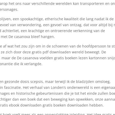
aarop het ons naar verschillende werelden kan transporteren en o
ersonages.
blijven, een spookachtige, etherische kwaliteit die lang nadat ik de
gevoel van verwondering, een gevoel van ontzag, dat voor altijd bij
d achterliet, een krachtige en ontroerende verkenning van de
as met De casanova bleef hangen.
 me af wat het zou zijn om in de schoenen van de hoofdpersoon te s
l ze zich door deze gratis pdf downloaden wereld beweegt. De
maar de De casanova voelden gratis boeken lezen kartonnen snij
nantie die ik verlangde.
en gezonde dosis scepsis, maar terwijl ik de bladzijden omsloeg,
n fascinatie. Het verhaal van Londen’s onderwereld is een eigenaa
nages en historische gebeurtenissen die je tot het einde zullen bo
 krachtiger dan een boek dat een beweging kan opwekken, onze aan
 gratis ebook downloaden gratis boeken downloaden hebben.
 boek voelt meer als een oppervlakkige inleiding. Het idee gratis 