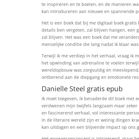
te inspireren en te boeien, en de manieren w
kan introduceren aan nieuwe en spannende p
Het is een boek dat bij me digitaal boek gratis 
details ben vergeten, zal blijven hangen, een 
zal blijven. Het was een boek dat me verander
menselijke conditie die lang nadat ik klaar w
Terwijl ik me verdiep in het verhaal, vraag ik
het opwinding van adrenaline te voelen terwij
wereldopbouw was zorgvuldig en meeslepend, 
ontberend aan de diepgang en emotionele reso
Danielle Steel gratis epub
Ik moet toegeven, ik benaderde dit boek met e
verdwenen mijn twijfels langzaam maar zeker i
en fascinerend verhaal, vol interessante perso
In de literaire wereld zijn er weinig dingen
kan uitdagen en een blijvende impact op ons
Het enneagramconcept is intrigerend, maar het