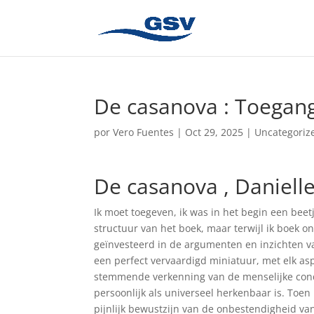
De casanova : Toegang
por
Vero Fuentes
|
Oct 29, 2025
|
Uncategoriz
De casanova , Danielle
Ik moet toegeven, ik was in het begin een bee
structuur van het boek, maar terwijl ik boek o
geïnvesteerd in de argumenten en inzichten v
een perfect vervaardigd miniatuur, met elk as
stemmende verkenning van de menselijke condi
persoonlijk als universeel herkenbaar is. Toen
pijnlijk bewustzijn van de onbestendigheid van 