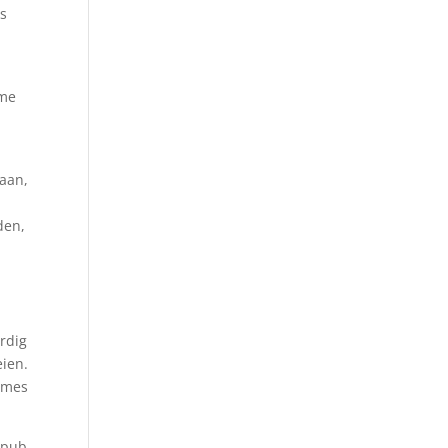
ns
 me
taan,
den,
rdig
eien.
names
epub