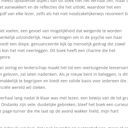
 meest opvallende aspect van dit boek niet het verhaal zelf, maar 
t aanwakkert en de reflecties die het uitlokt, waardoor het een
df van elke lezer, zelfs als het niet noodzakelijkerwijs resoneert bi
liet voelen, een gevoel van mogelijkheid dat weigerde te worden
erkelijk uitzonderlijk. Haar vermogen om in de psyche van haar
 biedt een diepe, genuanceerde kijk op menselijk gedrag die zowel
 kon het niet neerleggen. Dit boek heeft een charme die het
genre.
an oorlog en leiderschap maakt het tot een overtuigende leeservar
t gelezen, zal laten nadenken. Als je nieuw bent in beleggen, is dit
akkelijk te begrijpen en biedt een solide basis voor iedereen die 
nciële wereld wil steken.
verhaal lang nadat ik klaar was met lezen, een bewijs van de tot gra
ndanks zijn vele, duidelijke gebreken, bleef het boek een curieu
 page-turner die me laat op de avond wakker hield, mijn hart