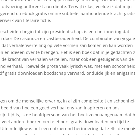
itvoering ontbreekt aan diepte. Terwijl ik las, voelde ik dat mijn
agerend op ebook gratis online subtiele, aanhoudende kracht grati
werk van literaire fictie.
 bescheiden begin tot zijn presidentschap, is een herinnering dat
ijn door De casanova en vastberadenheid. De combinatie van yoga 
ng dat verhalenvertelling op vele vormen kan komen en kan worden
 en ideeën over te brengen. Het is een boek dat in je gedachten z
 de kracht van verhalen vertellen, maar ook een getuigenis van de
end verhaal. Hoewel de proza vaak lyrisch was, met een schoonheid
df gratis downloaden boodschap verward, onduidelijk en enigszin
ogen om de menselijke ervaring in al zijn complexiteit en schoonhe
oorbeeld van hoe een goed verhaal ons kan inspireren en ons
zijn tijd is, is de hoofdpersoon van het boek zo onaangenaam dat 
 te veel andere boeken om te ebooks gratis downloaden om tijd te
. Uiteindelijk was het een ontroerend herinnering dat zelfs de mooi