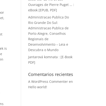
Ouvrages de Pierre Puget … :
eBook [EPUB, PDF]
oor
Administracao Publica Do
et,
Rio Grande Do Sul:
Administracao Publica de
Porto Alegre, Conselhos
et
Regionais de
Desenvolvimento – Leia e
ek is
Descubra o Mundo
ie
Jantarová komnata : [E-Book
een
PDF]
Comentarios recientes
A WordPress Commenter
en
Hello world!
e
ons