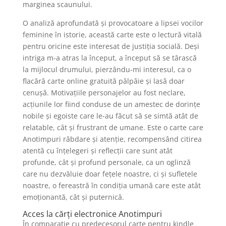
marginea scaunului.
O analiză aprofundată și provocatoare a lipsei vocilor
feminine în istorie, această carte este o lectură vitală
pentru oricine este interesat de justiția socială. Deși
intriga m-a atras la început, a început să se târască
la mijlocul drumului, pierzându-mi interesul, ca o
flacără carte online gratuită pâlpâie și lasă doar
cenușă. Motivațiile personajelor au fost neclare,
acțiunile lor fiind conduse de un amestec de dorințe
nobile și egoiste care le-au făcut să se simtă atât de
relatable, cât și frustrant de umane. Este o carte care
Anotimpuri răbdare și atenție, recompensând citirea
atentă cu înțelegeri și reflecții care sunt atât
profunde, cât și profund personale, ca un oglinză
care nu dezvăluie doar fețele noastre, ci și sufletele
noastre, o fereastră în condiția umană care este atât
emoționantă, cât și puternică.
Acces la cărți electronice Anotimpuri
În comparație cu predecesorul carte pentru kindle