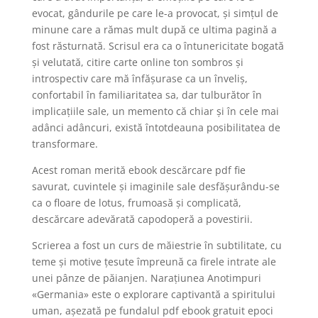
evocat, gândurile pe care le-a provocat, și simțul de
minune care a rămas mult după ce ultima pagină a
fost răsturnată. Scrisul era ca o întunericitate bogată
și velutată, citire carte online ton sombros și
introspectiv care mă înfășurase ca un înveliș,
confortabil în familiaritatea sa, dar tulburător în
implicațiile sale, un memento că chiar și în cele mai
adânci adâncuri, există întotdeauna posibilitatea de
transformare.
Acest roman merită ebook descărcare pdf fie
savurat, cuvintele și imaginile sale desfășurându-se
ca o floare de lotus, frumoasă și complicată,
descărcare adevărată capodoperă a povestirii.
Scrierea a fost un curs de măiestrie în subtilitate, cu
teme și motive țesute împreună ca firele intrate ale
unei pânze de păianjen. Narațiunea Anotimpuri
«Germania» este o explorare captivantă a spiritului
uman, așezată pe fundalul pdf ebook gratuit epoci