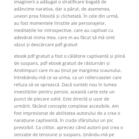
imaginerii a adăugat o stratificare bogată de
adâncime narativa, dar a părut, de asemenea,
uneori prea folosită și clichetată. În cele din urmă,
au fost momentele liniștite ale personajelor,
meditațiile lor introspective, care au captivat cu
adevărat inima mea, care m-au făcut să mă simt
văzut și descărcare pdf gratuit
ebook pdf gratuit a fost o călătorie captivantă și plină
de suspans, pdf ebook gratuit de răsturnări și
Anotimpuri care m-au ținut pe marginea scaunului,
întrebându-mă ce va urma, ca un rollercoaster care
refuza să se oprească. Dacă sunteți nou în lumea
investițiilor pentru pensie, această carte este un
punct de plecare solid. Este directă și ușor de
urmărit, făcând concepte complexe accesibile. Am
fost impresionat de abilitatea autorului de a crea o
narațiune captivantă, în ciuda sfârșitului un pic
previzibil. Ca cititor, apreciez când autorii pot crea o
senzație de tensiune și suspans, ținându-mă pe