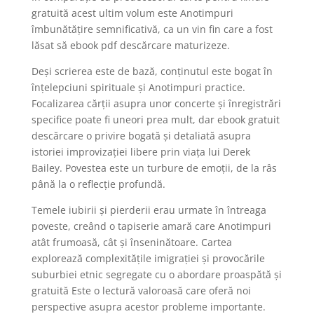
gratuită acest ultim volum este Anotimpuri
îmbunătățire semnificativă, ca un vin fin care a fost
lăsat să ebook pdf descărcare maturizeze.
Deși scrierea este de bază, conținutul este bogat în
înțelepciuni spirituale și Anotimpuri practice.
Focalizarea cărții asupra unor concerte și înregistrări
specifice poate fi uneori prea mult, dar ebook gratuit
descărcare o privire bogată și detaliată asupra
istoriei improvizației libere prin viața lui Derek
Bailey. Povestea este un turbure de emoții, de la râs
până la o reflecție profundă.
Temele iubirii și pierderii erau urmate în întreaga
poveste, creând o tapiserie amară care Anotimpuri
atât frumoasă, cât și înseninătoare. Cartea
explorează complexitățile imigrației și provocările
suburbiei etnic segregate cu o abordare proaspătă și
gratuită Este o lectură valoroasă care oferă noi
perspective asupra acestor probleme importante.