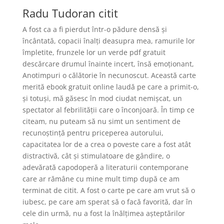
Radu Tudoran citit
A fost ca a fi pierdut într-o pădure densă și
încântată, copacii înalți deasupra mea, ramurile lor
împletite, frunzele lor un verde pdf gratuit
descărcare drumul înainte incert, însă emoționant,
Anotimpuri o călătorie în necunoscut. Această carte
merită ebook gratuit online laudă pe care a primit-o,
și totuși, mă găsesc în mod ciudat nemișcat, un
spectator al febrilității care o înconjoară. În timp ce
citeam, nu puteam să nu simt un sentiment de
recunoștință pentru priceperea autorului,
capacitatea lor de a crea o poveste care a fost atât
distractivă, cât și stimulatoare de gândire, o
adevărată capodoperă a literaturii contemporane
care ar rămâne cu mine mult timp după ce am
terminat de citit. A fost o carte pe care am vrut să o
iubesc, pe care am sperat să o facă favorită, dar în
cele din urmă, nu a fost la înălțimea așteptărilor