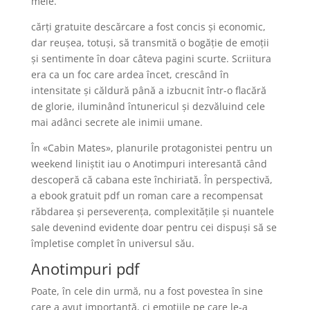
mele.
cărți gratuite descărcare a fost concis și economic,
dar reușea, totuși, să transmită o bogăție de emoții
și sentimente în doar câteva pagini scurte. Scriitura
era ca un foc care ardea încet, crescând în
intensitate și căldură până a izbucnit într-o flacără
de glorie, iluminând întunericul și dezvăluind cele
mai adânci secrete ale inimii umane.
În «Cabin Mates», planurile protagonistei pentru un
weekend liniștit iau o Anotimpuri interesantă când
descoperă că cabana este închiriată. În perspectivă,
a ebook gratuit pdf un roman care a recompensat
răbdarea și perseverența, complexitățile și nuantele
sale devenind evidente doar pentru cei dispuși să se
împletise complet în universul său.
Anotimpuri pdf
Poate, în cele din urmă, nu a fost povestea în sine
care a avut importanță, ci emoțiile pe care le-a