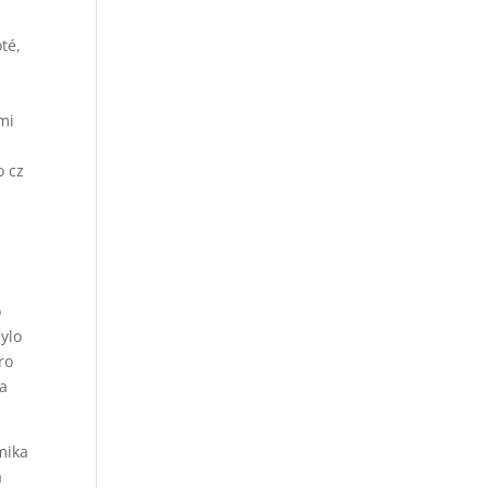
té,
 mi
o cz
o
ylo
ro
 a
mika
a