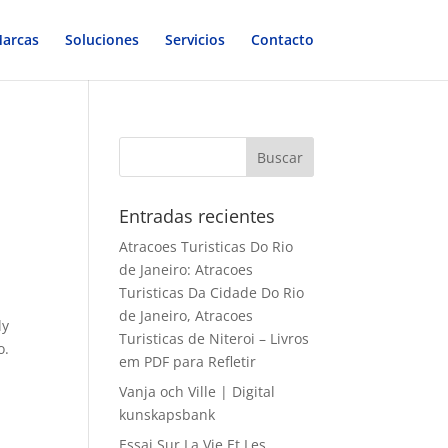
arcas
Soluciones
Servicios
Contacto
Entradas recientes
Atracoes Turisticas Do Rio
de Janeiro: Atracoes
Turisticas Da Cidade Do Rio
de Janeiro, Atracoes
ly
Turisticas de Niteroi – Livros
o.
em PDF para Refletir
Vanja och Ville | Digital
a
kunskapsbank
Essai Sur La Vie Et Les