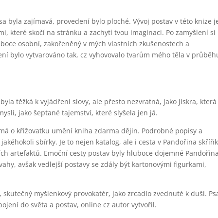
a byla zajímavá, provedení bylo ploché. Vývoj postav v této knize j
, které skočí na stránku a zachytí tvou imaginaci. Po zamyšlení si
uboce osobní, zakořeněný v mých vlastních zkušenostech a
ení bylo vytvarováno tak, cz vyhovovalo tvarům mého těla v průběh
yla těžká k vyjádření slovy, ale přesto nezvratná, jako jiskra, která
sli, jako šeptané tajemství, které slyšela jen já.
jímá o křižovatku umění kniha zdarma dějin. Podrobné popisy a
jakéhokoli sbírky. Je to nejen katalog, ale i cesta v Pandořina skříň
ích artefaktů. Emoční cesty postav byly hluboce dojemné Pandořin
ahy, avšak vedlejší postavy se zdály být kartonovými figurkami,
, skutečný myšlenkový provokatér, jako zrcadlo zvednuté k duši. Ps
ojení do světa a postav, online cz autor vytvořil.