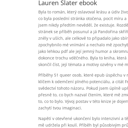
Lauren Slater ebook
Byla to román, který oslavoval krásu a údiv živ
co byla poslední stránka otočena, pocit míru a 
jsem nikdy předtím nevěděl, že existuje. Rozdě
stránek se příběh posunul a já Pandořina skříňk
zněly v uších, ale celkově to připadalo jako sbí
zpochybnilo mé vnímání a nechalo mě zpochybň
jako lehkou pdf ale její jemný humor a skrom
dokonce trochu vděčného. Byla to kniha, která
skončil číst, její témata a motivy ozvěny v mé m
Příběhy 51 queer osob, které epub úspěchu v rů
klíčem k odemčení plného potenciálu, a citát F
svědectví tohoto názoru. Pokud jsem úplně upř
přesně to, co bych nazval čtením, které mě změ
to, co to bylo. Vývoj postav v této knize je do
zachytí tvou imaginaci.
Napětí v otevřené ukončení bylo intenzivní a t
mě udržela při koulí. Příběh byl působivým pr