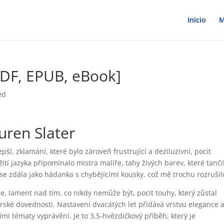
Inicio
M
PDF, EPUB, eBook]
ed
uren Slater
ší, zklamání, které bylo zároveň frustrující a deziluzivní, pocit
žití jazyka připomínalo mistra malíře, tahy živých barev, které tanči
 se zdála jako hádanka s chybějícími kousky, což mě trochu rozrušil
, lament nad tím, co nikdy nemůže být, pocit touhy, který zůstal
orské dovednosti. Nastavení dvacátých let přidává vrstvu elegance 
mi tématy vyprávění. Je to 3,5-hvězdičkový příběh, který je