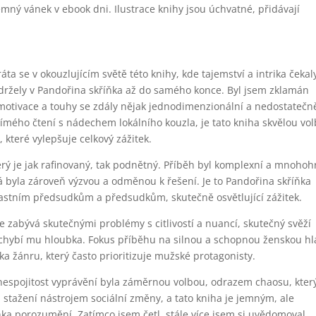
 jemný vánek v ebook dni. Ilustrace knihy jsou úchvatné, přidávají
áta se v okouzlujícím světě této knihy, kde tajemství a intrika čekal
držely v Pandořina skříňka až do samého konce. Byl jsem zklamán
motivace a touhy se zdály nějak jednodimenzionální a nedostatečn
přímého čtení s nádechem lokálního kouzla, je tato kniha skvělou vo
 které vylepšuje celkový zážitek.
rý je jak rafinovaný, tak podnětný. Příběh byl komplexní a mnohoh
rá byla zároveň výzvou a odměnou k řešení. Je to Pandořina skříňka
vlastním předsudkům a předsudkům, skutečně osvětlující zážitek.
e zabývá skutečnými problémy s citlivostí a nuancí, skutečný svěží
 chybí mu hloubka. Fokus příběhu na silnou a schopnou ženskou hl
ka žánru, který často prioritizuje mužské protagonisty.
 nespojitost vyprávění byla záměrnou volbou, odrazem chaosu, kter
stažení nástrojem sociální změny, a tato kniha je jemným, ale
ka porozumění. Zatímco jsem četl, stále více jsem si uvědomoval