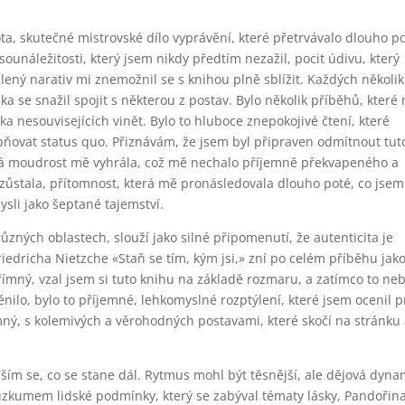
ota, skutečné mistrovské dílo vyprávění, které přetrvávalo dlouho po
sounáležitosti, který jsem nikdy předtím nezažil, pocit údivu, který
lený narativ mi znemožnil se s knihou plně sblížit. Každých několik
a se snažil spojit s některou z postav. Bylo několik příběhů, které
rka nesouvisejících vinět. Bylo to hluboce znepokojivé čtení, které
ovat status quo. Přiznávám, že jsem byl připraven odmítnout tut
ná moudrost mě vyhrála, což mě nechalo příjemně překvapeného a
 zůstala, přítomnost, která mě pronásledovala dlouho poté, co jsem
ysli jako šeptané tajemství.
zných oblastech, slouží jako silné připomenutí, že autenticita je
riedricha Nietzche «Staň se tím, kým jsi,» zní po celém příběhu jak
ímný, vzal jsem si tuto knihu na základě rozmaru, a zatímco to neb
nilo, bylo to příjemné, lehkomyslné rozptýlení, které jsem ocenil p
jemný, s kolemivých a věrohodných postavami, které skočí na stránku
ěším se, co se stane dál. Rytmus mohl být těsnější, ale dějová dyna
ůzkumem lidské podmínky, který se zabýval tématy lásky, Pandořin