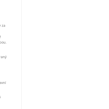
y za
ě
lbou.
raný
avní
ý