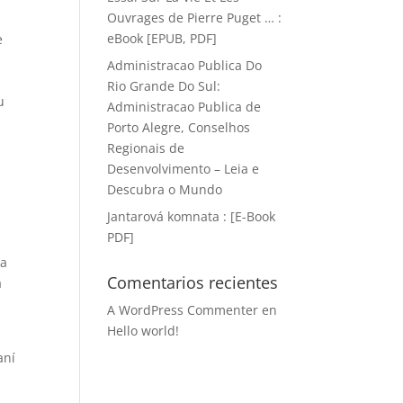
Ouvrages de Pierre Puget … :
eBook [EPUB, PDF]
e
Administracao Publica Do
Rio Grande Do Sul:
u
Administracao Publica de
Porto Alegre, Conselhos
Regionais de
Desenvolvimento – Leia e
Descubra o Mundo
Jantarová komnata : [E-Book
PDF]
ka
Comentarios recientes
a
A WordPress Commenter
en
Hello world!
aní