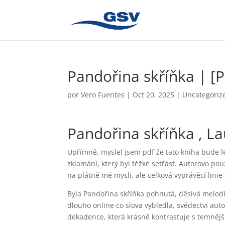
Pandořina skříňka | [
por
Vero Fuentes
|
Oct 20, 2025
|
Uncategoriz
Pandořina skříňka , La
Upřímně, myslel jsem pdf že tato kniha bude lep
zklamání, který byl těžké setřást. Autorovo pou
na plátně mé mysli, ale celková vyprávěcí linie
Byla Pandořina skříňka pohnutá, děsivá melodie
dlouho online co slova vybledla, svědectví aut
dekadence, která krásně kontrastuje s temnější