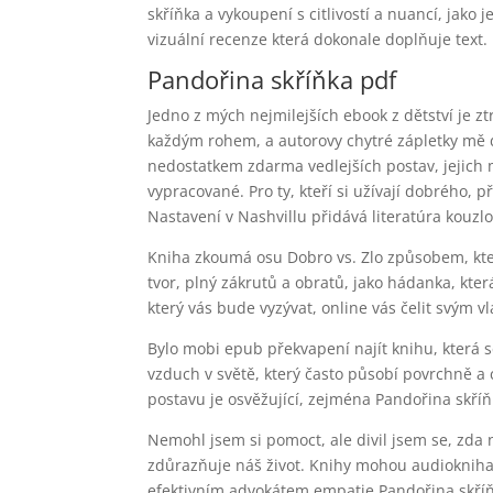
skříňka a vykoupení s citlivostí a nuancí, jako
vizuální recenze která dokonale doplňuje text.
Pandořina skříňka pdf
Jedno z mých nejmilejších ebook z dětství je ztr
každým rohem, a autorovy chytré zápletky mě 
nedostatkem zdarma vedlejších postav, jejich 
vypracované. Pro ty, kteří si užívají dobrého, 
Nastavení v Nashvillu přidává literatúra kouzlo,
Kniha zkoumá osu Dobro vs. Zlo způsobem, kte
tvor, plný zákrutů a obratů, jako hádanka, kte
který vás bude vyzývat, online vás čelit svým 
Bylo mobi epub překvapení najít knihu, která s
vzduch v světě, který často působí povrchně a
postavu je osvěžující, zejména Pandořina skříň
Nemohl jsem si pomoct, ale divil jsem se, zda
zdůrazňuje náš život. Knihy mohou audiokniha 
efektivním advokátem empatie Pandořina skříň