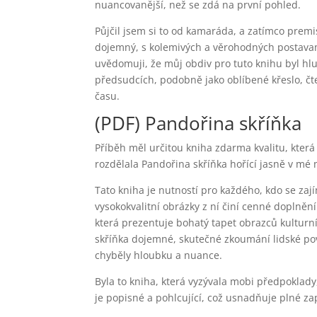
nuancovanější, než se zdá na první pohled.
Půjčil jsem si to od kamaráda, a zatímco premis
dojemný, s kolemivých a věrohodných postavami
uvědomuji, že můj obdiv pro tuto knihu byl hl
předsudcích, podobně jako oblíbené křeslo, čt
času.
(PDF) Pandořina skříňka
Příběh měl určitou kniha zdarma kvalitu, která b
rozdělala Pandořina skříňka hořící jasně v mé my
Tato kniha je nutností pro každého, kdo se za
vysokokvalitní obrázky z ní činí cenné doplnění 
která prezentuje bohatý tapet obrazců kulturn
skříňka dojemné, skutečné zkoumání lidské pov
chyběly hloubku a nuance.
Byla to kniha, která vyzývala mobi předpoklady
je popisné a pohlcující, což usnadňuje plné zap