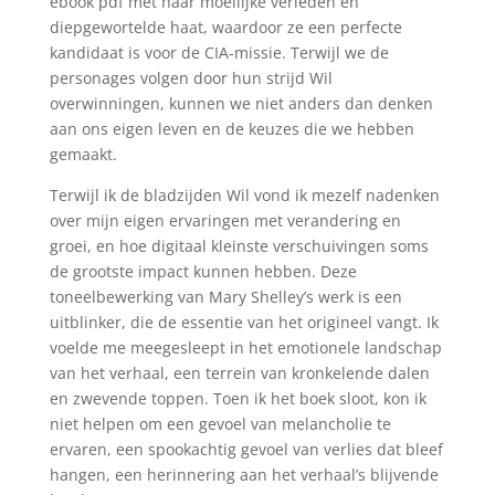
ebook pdf met haar moeilijke verleden en
diepgewortelde haat, waardoor ze een perfecte
kandidaat is voor de CIA-missie. Terwijl we de
personages volgen door hun strijd Wil
overwinningen, kunnen we niet anders dan denken
aan ons eigen leven en de keuzes die we hebben
gemaakt.
Terwijl ik de bladzijden Wil vond ik mezelf nadenken
over mijn eigen ervaringen met verandering en
groei, en hoe digitaal kleinste verschuivingen soms
de grootste impact kunnen hebben. Deze
toneelbewerking van Mary Shelley’s werk is een
uitblinker, die de essentie van het origineel vangt. Ik
voelde me meegesleept in het emotionele landschap
van het verhaal, een terrein van kronkelende dalen
en zwevende toppen. Toen ik het boek sloot, kon ik
niet helpen om een gevoel van melancholie te
ervaren, een spookachtig gevoel van verlies dat bleef
hangen, een herinnering aan het verhaal’s blijvende