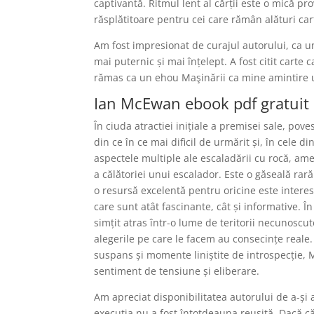
captivantă. Ritmul lent al cărții este o mică pr
răsplătitoare pentru cei care rămân alături car
Am fost impresionat de curajul autorului, ca un
mai puternic și mai înțelept. A fost citit cart
rămas ca un ehou Maşinării ca mine amintire u
Ian McEwan ebook pdf gratuit
În ciuda atractiei inițiale a premisei sale, pov
din ce în ce mai dificil de urmărit și, în cele
aspectele multiple ale escaladării cu rocă, ame
a călătoriei unui escalador. Este o găseală ra
o resursă excelentă pentru oricine este interes
care sunt atât fascinante, cât și informative. 
simțit atras într-o lume de teritorii necunoscut
alegerile pe care le facem au consecințe reale. 
suspans și momente liniștite de introspecție, 
sentiment de tensiune și eliberare.
Am apreciat disponibilitatea autorului de a-și
execuția nu a fost întotdeauna reușită. Dacă că