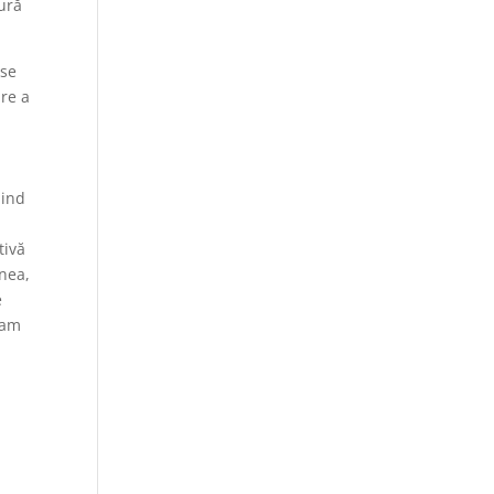
tură
ese
are a
nind
tivă
enea,
e
-am
n