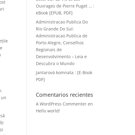
ost
Ouvrages de Pierre Puget … :
uri
eBook [EPUB, PDF]
Administracao Publica Do
t
Rio Grande Do Sul:
Administracao Publica de
țile
Porto Alegre, Conselhos
re
Regionais de
m
Desenvolvimento – Leia e
Descubra o Mundo
Jantarová komnata : [E-Book
PDF]
n
Comentarios recientes
u un
A WordPress Commenter
en
Hello world!
 să
ți
și