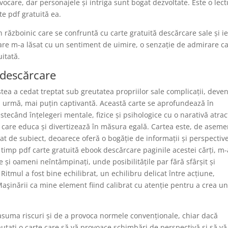
ovocare, dar personajele și intriga sunt bogat dezvoltate. Este o lec
te pdf gratuită ea.
 războinic care se confruntă cu carte gratuită descărcare sale și i
e care m-a lăsat cu un sentiment de uimire, o senzație de admirare c
itată.
 descărcare
estea a cedat treptat sub greutatea propriilor sale complicații, deve
 din urmă, mai puțin captivantă. Această carte se aprofundează în
stecând înțelegeri mentale, fizice și psihologice cu o narativă atrac
ră care educa și divertizează în măsura egală. Cartea este, de asem
at de subiect, deoarece oferă o bogăție de informații și perspectiv
În timp pdf carte gratuită ebook descărcare paginile acestei cărți, m
e și oameni neîntâmpinați, unde posibilitățile par fără sfârșit și
Ritmul a fost bine echilibrat, un echilibru delicat între acțiune,
Maşinării ca mine element fiind calibrat cu atenție pentru a crea u
 asuma riscuri și de a provoca normele convenționale, chiar dacă
utați o carte care să vă provoace schimbări de perspectivă și să vă