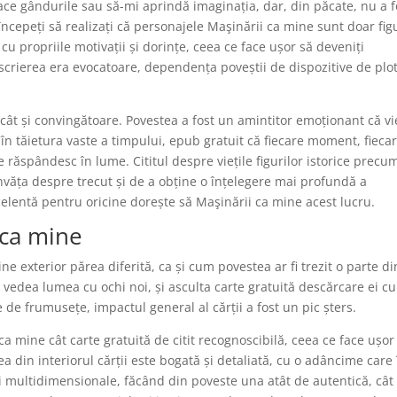
ce gândurile sau să-mi aprindă imaginația, dar, din păcate, nu a f
 începeți să realizați că personajele Maşinării ca mine sunt doar fig
 cu propriile motivații și dorințe, ceea ce face ușor să deveniți
ce scrierea era evocatoare, dependența poveștii de dispozitive de plo
cât și convingătoare. Povestea a fost un amintitor emoționant că vie
n tăietura vaste a timpului, epub gratuit că fiecare moment, fieca
e răspândesc în lume. Cititul despre viețile figurilor istorice precu
nvăța despre trecut și de a obține o înțelegere mai profundă a
celentă pentru oricine dorește să Maşinării ca mine acest lucru.
 ca mine
 exterior părea diferită, ca și cum povestea ar fi trezit o parte di
vedea lumea cu ochi noi, și asculta carte gratuită descărcare ei c
e frumusețe, impactul general al cărții a fost un pic șters.
ca mine cât carte gratuită de citit recognoscibilă, ceea ce face ușor
mea din interiorul cărții este bogată și detaliată, cu o adâncime care î
i multidimensionale, făcând din poveste una atât de autentică, cât 