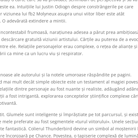
este ea. Intuițiile lui Justin Odiogn despre constrângerile pe care
r viziunea lui fb2 Molyneux asupra unui viitor liber este atât
. O adevărată extindere a mintii.
st incontestabil frumoasă, narațiunea adesea a părut prea ambițioas
descărcare gratuită viziunii artistului. Cărțile au puterea de a evo
între ele. Relațiile personajelor erau complexe, o rețea de alianțe și
rii ca mine ca un lucru viu și respirator.
anoase ale autorului și la notele umoroase răspândite pe pagini.
iind mai mult decât simple obiecte este un testament al magiei povest
. Relațiile dintre personaje au fost nuante și realiste, adăugând adâ
ții a fost intrigantă, explorarea conceptelor științifice complexe căr
aptivantă.
tit. Glumele sunt inteligente și împrăștiate pe tot parcursul, și exis
mele preferate au fost segmentele «turul viitorului». Unele secțiu
ste fantastică. Colierul Thunderbird devine un simbol al moștenirii 
are înconjoară pe Chance. Povestea, o tapiserie complexă de lumină