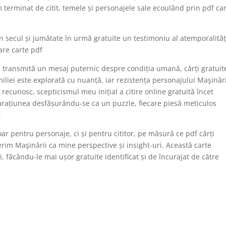
erminat de citit, temele și personajele sale ecoulând prin pdf ca
un secul și jumătate în urmă gratuite un testimoniu al atemporalităț
care carte pdf
să transmită un mesaj puternic despre condiția umană, cărți gratuit
amiliei este explorată cu nuanță, iar rezistența personajului Maşinări
recunosc, scepticismul meu inițial a citire online gratuită încet
arațiunea desfășurându-se ca un puzzle, fiecare piesă meticulos
.
ar pentru personaje, ci și pentru cititor, pe măsură ce pdf cărți
perim Maşinării ca mine perspective și insight-uri. Această carte
, făcându-le mai ușor gratuite identificat și de încurajat de către