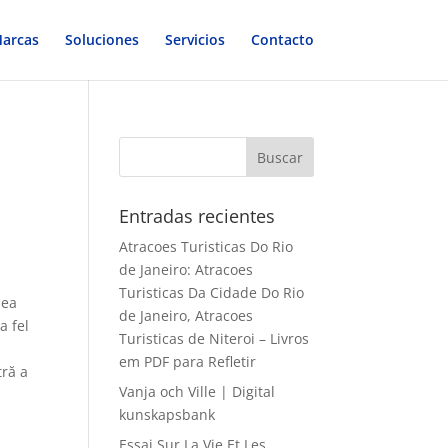
arcas
Soluciones
Servicios
Contacto
Entradas recientes
Atracoes Turisticas Do Rio
de Janeiro: Atracoes
Turisticas Da Cidade Do Rio
mea
de Janeiro, Atracoes
a fel
Turisticas de Niteroi – Livros
em PDF para Refletir
tră a
Vanja och Ville | Digital
kunskapsbank
Essai Sur La Vie Et Les