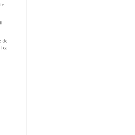
rte
ii
e de
i ca