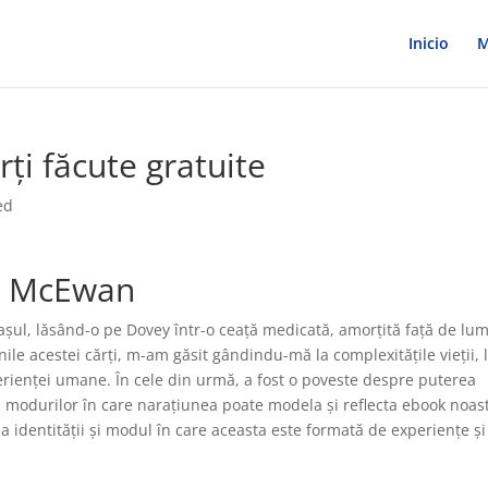
Inicio
M
ți făcute gratuite
ed
an McEwan
șul, lăsând-o pe Dovey într-o ceață medicată, amorțită față de lu
ile acestei cărți, m-am găsit gândindu-mă la complexitățile vieții, l
erienței umane. În cele din urmă, a fost o poveste despre puterea
 a modurilor în care narațiunea poate modela și reflecta ebook noas
ma identității și modul în care aceasta este formată de experiențe și