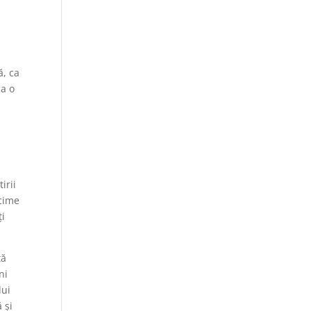
ă, ca
ca o
irii
ncime
ți
tă
ni
lui
 și