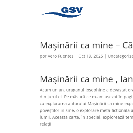
Maşinării ca mine – Căr
por
Vero Fuentes
|
Oct 19, 2025
|
Uncategoriz
Maşinării ca mine , I
Acum un an, uraganul Josephine a devastat ora
din jurul ei. Pe măsură ce m-am așezat în pagin
ca explorarea autorului Maşinării ca mine exp
poveștilor în sine, o explorare meta-ficțională
lumii. Această carte, în special, explorează te
relații.