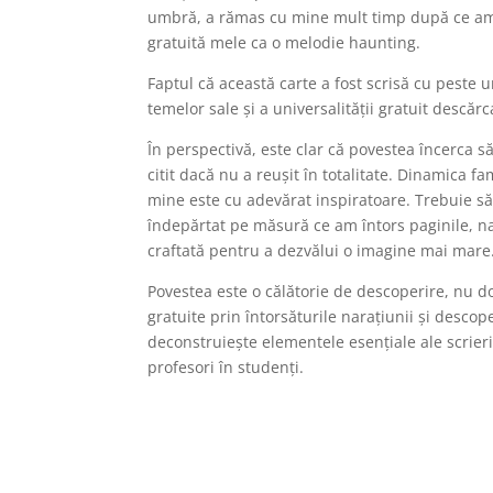
umbră, a rămas cu mine mult timp după ce am t
gratuită mele ca o melodie haunting.
Faptul că această carte a fost scrisă cu peste 
temelor sale și a universalității gratuit descăr
În perspectivă, este clar că povestea încerca 
citit dacă nu a reușit în totalitate. Dinamica f
mine este cu adevărat inspiratoare. Trebuie să 
îndepărtat pe măsură ce am întors paginile, n
craftată pentru a dezvălui o imagine mai mare
Povestea este o călătorie de descoperire, nu do
gratuite prin întorsăturile narațiunii și desco
deconstruiește elementele esențiale ale scrierii
profesori în studenți.