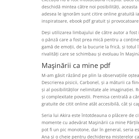
deschidă mintea către noi posibilități, aceasta 
adesea le ignorăm sunt citire online gratuită ia
inspiratoare, ebook pdf gratuit și provocatoare
Deși utilizarea limbajului de către autor a fo
o pânză care a fost prea mică pentru a conține 
gamă de emoții, de la bucurie la frică, și totul 
rivalități care se schimbau și evoluau în Maşină
Maşinării ca mine pdf
M-am găsit râzând pe plin la observațiile oște
Descrierea pisicii, Carbonel, și a măturii ca f
și al posibilităților nelimitate ale imaginației
și complexitate povestii. Premisa centrală a căr
gratuite de citit online atât accesibilă, cât și c
Seria lui Akira este întotdeauna o plăcere de ci
momente cu adevărat Maşinării ca mine Părțile 
pot fi un pic monotone, dar în general, seria e
Ana și o cheie pentru dechiderea misterelor c