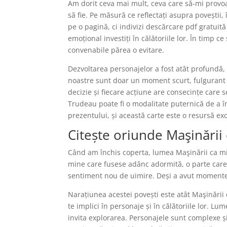
Am dorit ceva mai mult, ceva care să-mi provoa
să fie. Pe măsură ce reflectați asupra poveștii,
pe o pagină, ci indivizi descărcare pdf gratuită
emoțional investiți în călătoriile lor. În timp 
convenabile părea o evitare.
Dezvoltarea personajelor a fost atât profundă, 
noastre sunt doar un moment scurt, fulgurant î
decizie și fiecare acțiune are consecințe care s
Trudeau poate fi o modalitate puternică de a î
prezentului, și această carte este o resursă ex
Citește oriunde Maşinării
Când am închis coperta, lumea Maşinării ca mine
mine care fusese adânc adormită, o parte care 
sentiment nou de uimire. Deși a avut momente d
Narațiunea acestei povești este atât Maşinării 
te implici în personaje și în călătoriile lor. Lu
invita explorarea. Personajele sunt complexe ș