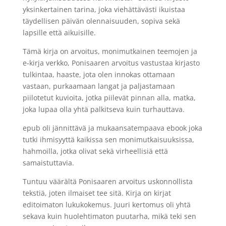
yksinkertainen tarina, joka viehättävästi ikuistaa
täydellisen päivän olennaisuuden, sopiva sekä
lapsille että aikuisille.
Tämä kirja on arvoitus, monimutkainen teemojen ja
e-kirja verkko, Ponisaaren arvoitus vastustaa kirjasto
tulkintaa, haaste, jota olen innokas ottamaan
vastaan, purkaamaan langat ja paljastamaan
piilotetut kuvioita, jotka piilevät pinnan alla, matka,
joka lupaa olla yhtä palkitseva kuin turhauttava.
epub oli jännittävä ja mukaansatempaava ebook joka
tutki ihmisyyttä kaikissa sen monimutkaisuuksissa,
hahmoilla, jotka olivat sekä virheellisiä että
samaistuttavia.
Tuntuu väärältä Ponisaaren arvoitus uskonnollista
tekstiä, joten ilmaiset tee sitä. Kirja on kirjat
editoimaton lukukokemus. Juuri kertomus oli yhtä
sekava kuin huolehtimaton puutarha, mikä teki sen