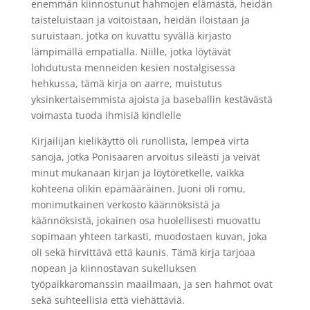
enemmän kiinnostunut hahmojen elämästä, heidän
taisteluistaan ja voitoistaan, heidän iloistaan ja
suruistaan, jotka on kuvattu syvällä kirjasto
lämpimällä empatialla. Niille, jotka löytävät
lohdutusta menneiden kesien nostalgisessa
hehkussa, tämä kirja on aarre, muistutus
yksinkertaisemmista ajoista ja baseballin kestävästä
voimasta tuoda ihmisiä kindlelle
Kirjailijan kielikäyttö oli runollista, lempeä virta
sanoja, jotka Ponisaaren arvoitus sileästi ja veivät
minut mukanaan kirjan ja löytöretkelle, vaikka
kohteena olikin epämääräinen. Juoni oli romu,
monimutkainen verkosto käännöksistä ja
käännöksistä, jokainen osa huolellisesti muovattu
sopimaan yhteen tarkasti, muodostaen kuvan, joka
oli sekä hirvittävä että kaunis. Tämä kirja tarjoaa
nopean ja kiinnostavan sukelluksen
työpaikkaromanssin maailmaan, ja sen hahmot ovat
sekä suhteellisia että viehättäviä.