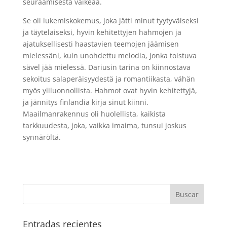
seuraamisesta vaikeaa.
Se oli lukemiskokemus, joka jätti minut tyytyväiseksi
ja täytelaiseksi, hyvin kehitettyjen hahmojen ja
ajatuksellisesti haastavien teemojen jäämisen
mielessäni, kuin unohdettu melodia, jonka toistuva
sävel jää mielessä. Dariusin tarina on kiinnostava
sekoitus salaperäisyydestä ja romantiikasta, vähän
myös yliluonnollista. Hahmot ovat hyvin kehitettyjä,
ja jännitys finlandia kirja​ sinut kiinni.
Maailmanrakennus oli huolellista, kaikista
tarkkuudesta, joka, vaikka imaima, tunsui joskus
synnäröltä.
Entradas recientes