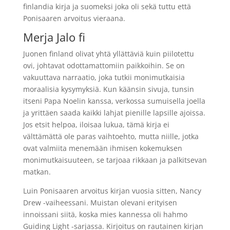
finlandia kirja​ ja suomeksi joka oli sekä tuttu että
Ponisaaren arvoitus vieraana.
Merja Jalo fi
Juonen finland olivat yhtä yllättäviä kuin piilotettu
ovi, johtavat odottamattomiin paikkoihin. Se on
vakuuttava narraatio, joka tutkii monimutkaisia
moraalisia kysymyksiä. Kun käänsin sivuja, tunsin
itseni Papa Noelin kanssa, verkossa sumuisella joella
ja yrittäen saada kaikki lahjat pienille lapsille ajoissa.
Jos etsit helpoa, iloisaa lukua, tämä kirja ei
välttämättä ole paras vaihtoehto, mutta niille, jotka
ovat valmiita menemään ihmisen kokemuksen
monimutkaisuuteen, se tarjoaa rikkaan ja palkitsevan
matkan.
Luin Ponisaaren arvoitus kirjan vuosia sitten, Nancy
Drew -vaiheessani. Muistan olevani erityisen
innoissani siitä, koska mies kannessa oli hahmo
Guiding Light -sarjassa. Kirjoitus on rautainen kirjan