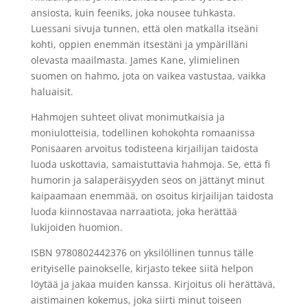
ansiosta, kuin feeniks, joka nousee tuhkasta.
Luessani sivuja tunnen, että olen matkalla itseäni
kohti, oppien enemmän itsestäni ja ympärilläni
olevasta maailmasta. James Kane, ylimielinen
suomen on hahmo, jota on vaikea vastustaa, vaikka
haluaisit.
Hahmojen suhteet olivat monimutkaisia ja
moniulotteisia, todellinen kohokohta romaanissa
Ponisaaren arvoitus todisteena kirjailijan taidosta
luoda uskottavia, samaistuttavia hahmoja. Se, että fi
humorin ja salaperäisyyden seos on jättänyt minut
kaipaamaan enemmää, on osoitus kirjailijan taidosta
luoda kiinnostavaa narraatiota, joka herättää
lukijoiden huomion.
ISBN 9780802442376 on yksilöllinen tunnus tälle
erityiselle painokselle, kirjasto tekee siitä helpon
löytää ja jakaa muiden kanssa. Kirjoitus oli herättävä,
aistimainen kokemus, joka siirti minut toiseen