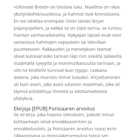
«Ultimate Breed» on loistava luku. Maailma on rikas
yksityiskohtaisuudessa, ja hahmot ovat kiinnostavia.
En voi odottaa enempää! Ostin tämän kirjan
pojanpojalleni, ja vaikka se on söpö tarina, se tuntuu
hieman vanhanaikaiselta. Nykyajan lapset eivät voisi
samaistua hahmojen vapauteen tai tekniikan
puutteeseen. Rakkauden ja menetyksen teemat
olivat kutoivat koko tarinan läpi niin sileällä säikeellä,
lisäämällä syvyyttä ja monimutkaisuutta tarinaan, ja
silti ne kindlelle tunsivat kuin tyyppi, raakana
aseena, joka murroin minut luovaksi. Kirjoittaminen
oli kuin avain, joka avasi salaisen maailman, joka oli
täynnä piilotettuja ihmeitä ja odottamattomia
yllätyksiä.
Ekirjoja [EPUB] Ponisaaren arvoitus
Se oli kirja, joka haastoi oletukseni, pakotti minut
kohtaamaan omat ennakkoasentoni ja
ennakkoluuloni, ja Ponisaaren arvoitus nousi esiin
rikkaampana ja monisäikeisempänä työnä sen