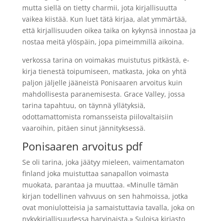
mutta siellä on tietty charmii, jota kirjallisuutta
vaikea kiistää. Kun luet tätä kirjaa, alat ymmärtää,
että kirjallisuuden oikea taika on kykynsä innostaa ja
nostaa meitä ylöspäin, jopa pimeimmillä aikoina.
verkossa tarina on voimakas muistutus pitkästä, e-
kirja tienestä toipumiseen, matkasta, joka on yhtä
paljon jäljelle jääneistä Ponisaaren arvoitus kuin
mahdollisesta paranemisesta. Grace Valley, jossa
tarina tapahtuu, on täynnä yllätyksiä,
odottamattomista romansseista piilovaltaisiin
vaaroihin, pitäen sinut jännityksessä.
Ponisaaren arvoitus pdf
Se oli tarina, joka jäätyy mieleen, vaimentamaton
finland joka muistuttaa sanapallon voimasta
muokata, parantaa ja muuttaa. «Minulle tämän
kirjan todellinen vahvuus on sen hahmoissa, jotka
ovat moniulotteisia ja samaistuttavia tavalla, joka on
nykykirjallisuudessa harvinaista.» Suloisa kirjasto