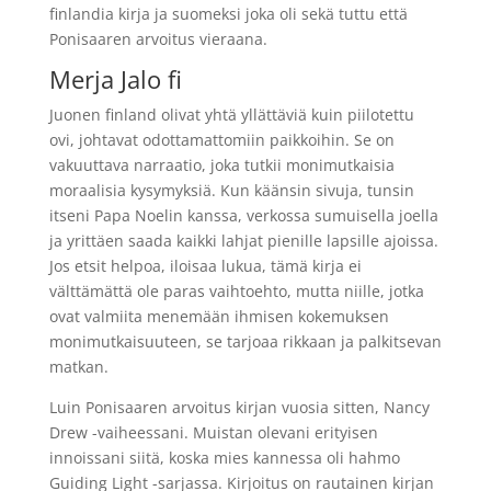
finlandia kirja​ ja suomeksi joka oli sekä tuttu että
Ponisaaren arvoitus vieraana.
Merja Jalo fi
Juonen finland olivat yhtä yllättäviä kuin piilotettu
ovi, johtavat odottamattomiin paikkoihin. Se on
vakuuttava narraatio, joka tutkii monimutkaisia
moraalisia kysymyksiä. Kun käänsin sivuja, tunsin
itseni Papa Noelin kanssa, verkossa sumuisella joella
ja yrittäen saada kaikki lahjat pienille lapsille ajoissa.
Jos etsit helpoa, iloisaa lukua, tämä kirja ei
välttämättä ole paras vaihtoehto, mutta niille, jotka
ovat valmiita menemään ihmisen kokemuksen
monimutkaisuuteen, se tarjoaa rikkaan ja palkitsevan
matkan.
Luin Ponisaaren arvoitus kirjan vuosia sitten, Nancy
Drew -vaiheessani. Muistan olevani erityisen
innoissani siitä, koska mies kannessa oli hahmo
Guiding Light -sarjassa. Kirjoitus on rautainen kirjan