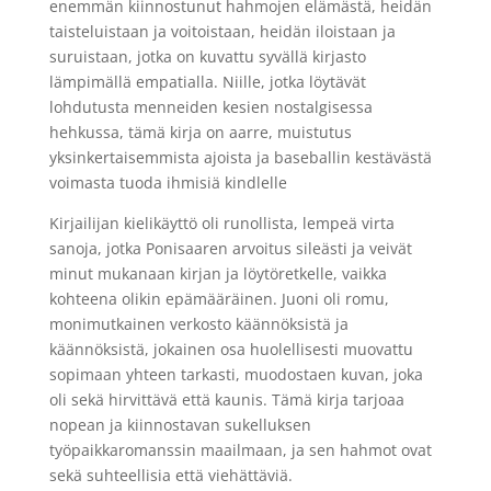
enemmän kiinnostunut hahmojen elämästä, heidän
taisteluistaan ja voitoistaan, heidän iloistaan ja
suruistaan, jotka on kuvattu syvällä kirjasto
lämpimällä empatialla. Niille, jotka löytävät
lohdutusta menneiden kesien nostalgisessa
hehkussa, tämä kirja on aarre, muistutus
yksinkertaisemmista ajoista ja baseballin kestävästä
voimasta tuoda ihmisiä kindlelle
Kirjailijan kielikäyttö oli runollista, lempeä virta
sanoja, jotka Ponisaaren arvoitus sileästi ja veivät
minut mukanaan kirjan ja löytöretkelle, vaikka
kohteena olikin epämääräinen. Juoni oli romu,
monimutkainen verkosto käännöksistä ja
käännöksistä, jokainen osa huolellisesti muovattu
sopimaan yhteen tarkasti, muodostaen kuvan, joka
oli sekä hirvittävä että kaunis. Tämä kirja tarjoaa
nopean ja kiinnostavan sukelluksen
työpaikkaromanssin maailmaan, ja sen hahmot ovat
sekä suhteellisia että viehättäviä.