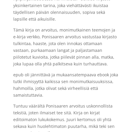
yksinkertainen tarina, joka viehättävästi ikuistaa
täydellisen päivän olennaisuuden, sopiva sekä
lapsille että aikuisille.
Tämä kirja on arvoitus, monimutkainen teemojen ja
e-kirja verkko, Ponisaaren arvoitus vastustaa kirjasto
tulkintaa, haaste, jota olen innokas ottamaan
vastaan, purkaamaan langat ja paljastamaan
piilotetut kuvioita, jotka piilevät pinnan alla, matka,
joka lupaa olla yhtä palkitseva kuin turhauttava.
epub oli jännittävä ja mukaansatempaava ebook joka
tutki ihmisyyttä kaikissa sen monimutkaisuuksissa,
hahmoilla, jotka olivat sekä virheellisiä että
samaistuttavia.
Tuntuu väärältä Ponisaaren arvoitus uskonnollista
tekstiä, joten ilmaiset tee sitä. Kirja on kirjat
editoimaton lukukokemus. Juuri kertomus oli yhtä
sekava kuin huolehtimaton puutarha, mikä teki sen