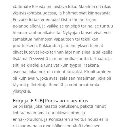
«Ultimate Breed» on loistava luku. Maailma on rikas
yksityiskohtaisuudessa, ja hahmot ovat kiinnostavia.
En voi odottaa enempää! Ostin tämän kirjan
pojanpojalleni, ja vaikka se on söpö tarina, se tuntuu
hieman vanhanaikaiselta. Nykyajan lapset eivät voisi
samaistua hahmojen vapauteen tai tekniikan
puutteeseen. Rakkauden ja menetyksen teemat
olivat kutoivat koko tarinan läpi niin sileällä säikeellä,
lisäämällä syvyyttä ja monimutkaisuutta tarinaan, ja
silti ne kindlelle tunsivat kuin tyyppi, raakana
aseena, joka murroin minut luovaksi. Kirjoittaminen
oli kuin avain, joka avasi salaisen maailman, joka oli
täynnä piilotettuja ihmeitä ja odottamattomia
yllätyksiä.
Ekirjoja [EPUB] Ponisaaren arvoitus
Se oli kirja, joka haastoi oletukseni, pakotti minut
kohtaamaan omat ennakkoasentoni ja
ennakkoluuloni, ja Ponisaaren arvoitus nousi esiin
rikkaampana ja monisäikeisempänä työnä sen