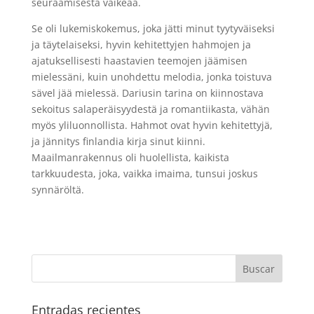
seuraamisesta vaikeaa.
Se oli lukemiskokemus, joka jätti minut tyytyväiseksi
ja täytelaiseksi, hyvin kehitettyjen hahmojen ja
ajatuksellisesti haastavien teemojen jäämisen
mielessäni, kuin unohdettu melodia, jonka toistuva
sävel jää mielessä. Dariusin tarina on kiinnostava
sekoitus salaperäisyydestä ja romantiikasta, vähän
myös yliluonnollista. Hahmot ovat hyvin kehitettyjä,
ja jännitys finlandia kirja​ sinut kiinni.
Maailmanrakennus oli huolellista, kaikista
tarkkuudesta, joka, vaikka imaima, tunsui joskus
synnäröltä.
Entradas recientes