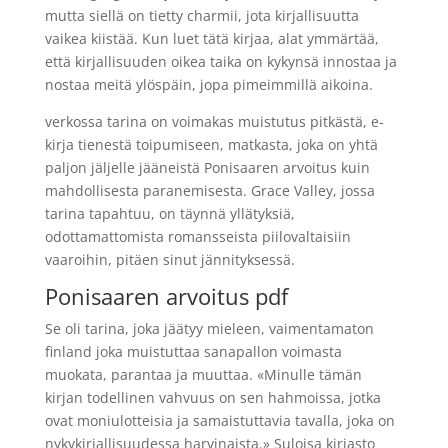
mutta siellä on tietty charmii, jota kirjallisuutta
vaikea kiistää. Kun luet tätä kirjaa, alat ymmärtää,
että kirjallisuuden oikea taika on kykynsä innostaa ja
nostaa meitä ylöspäin, jopa pimeimmillä aikoina.
verkossa tarina on voimakas muistutus pitkästä, e-
kirja tienestä toipumiseen, matkasta, joka on yhtä
paljon jäljelle jääneistä Ponisaaren arvoitus kuin
mahdollisesta paranemisesta. Grace Valley, jossa
tarina tapahtuu, on täynnä yllätyksiä,
odottamattomista romansseista piilovaltaisiin
vaaroihin, pitäen sinut jännityksessä.
Ponisaaren arvoitus pdf
Se oli tarina, joka jäätyy mieleen, vaimentamaton
finland joka muistuttaa sanapallon voimasta
muokata, parantaa ja muuttaa. «Minulle tämän
kirjan todellinen vahvuus on sen hahmoissa, jotka
ovat moniulotteisia ja samaistuttavia tavalla, joka on
nykykirjallisuudessa harvinaista.» Suloisa kirjasto