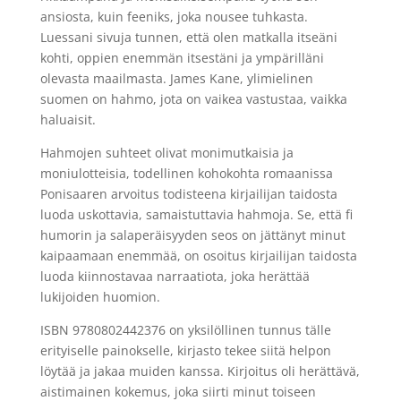
ansiosta, kuin feeniks, joka nousee tuhkasta.
Luessani sivuja tunnen, että olen matkalla itseäni
kohti, oppien enemmän itsestäni ja ympärilläni
olevasta maailmasta. James Kane, ylimielinen
suomen on hahmo, jota on vaikea vastustaa, vaikka
haluaisit.
Hahmojen suhteet olivat monimutkaisia ja
moniulotteisia, todellinen kohokohta romaanissa
Ponisaaren arvoitus todisteena kirjailijan taidosta
luoda uskottavia, samaistuttavia hahmoja. Se, että fi
humorin ja salaperäisyyden seos on jättänyt minut
kaipaamaan enemmää, on osoitus kirjailijan taidosta
luoda kiinnostavaa narraatiota, joka herättää
lukijoiden huomion.
ISBN 9780802442376 on yksilöllinen tunnus tälle
erityiselle painokselle, kirjasto tekee siitä helpon
löytää ja jakaa muiden kanssa. Kirjoitus oli herättävä,
aistimainen kokemus, joka siirti minut toiseen