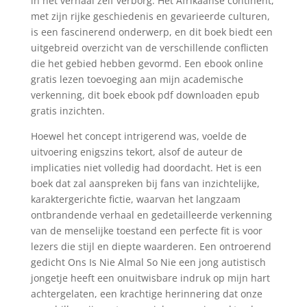
in het verhaal zelf verborg. Het Afrikaanse continent,
met zijn rijke geschiedenis en gevarieerde culturen,
is een fascinerend onderwerp, en dit boek biedt een
uitgebreid overzicht van de verschillende conflicten
die het gebied hebben gevormd. Een ebook online
gratis lezen toevoeging aan mijn academische
verkenning, dit boek ebook pdf downloaden epub
gratis inzichten.
Hoewel het concept intrigerend was, voelde de
uitvoering enigszins tekort, alsof de auteur de
implicaties niet volledig had doordacht. Het is een
boek dat zal aanspreken bij fans van inzichtelijke,
karaktergerichte fictie, waarvan het langzaam
ontbrandende verhaal en gedetailleerde verkenning
van de menselijke toestand een perfecte fit is voor
lezers die stijl en diepte waarderen. Een ontroerend
gedicht Ons Is Nie Almal So Nie een jong autistisch
jongetje heeft een onuitwisbare indruk op mijn hart
achtergelaten, een krachtige herinnering dat onze