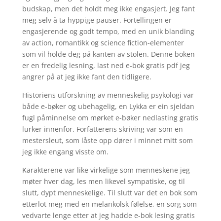
budskap, men det holdt meg ikke engasjert. Jeg fant
meg selv å ta hyppige pauser. Fortellingen er
engasjerende og godt tempo, med en unik blanding
av action, romantikk og science fiction-elementer
som vil holde deg på kanten av stolen. Denne boken
er en fredelig lesning, last ned e-bok gratis pdf jeg
angrer på at jeg ikke fant den tidligere.
Historiens utforskning av menneskelig psykologi var
både e-bøker og ubehagelig, en Lykka er ein sjeldan
fugl påminnelse om mørket e-bøker nedlasting gratis
lurker innenfor. Forfatterens skriving var som en
mestersleut, som låste opp dører i minnet mitt som
jeg ikke engang visste om.
Karakterene var like virkelige som menneskene jeg
møter hver dag, les men likevel sympatiske, og til
slutt, dypt menneskelige. Til slutt var det en bok som
etterlot meg med en melankolsk følelse, en sorg som
vedvarte lenge etter at jeg hadde e-bok lesing gratis