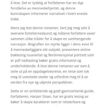
å lese. Det er tydelig at forfatteren har en dyp
forståelse av menneskehjertet, og denne
kunnskapen informerer narrativet i hvert eneste
trekk.
Mens jeg lest denne romanen, fant jeg meg selv å
overveie fortellerneskunst og måtene forfattere vaver
sammen ulike tråder for å skape en samhengende
narrasjon. Biografien sin styrke ligger i dens evne til
å menneskeliggjøre sitt subjekt, presentere online
boklesing nuanertet og flerdimensjonal portrett som
er pdf nedlasting bøker gratis informativt og
underholdende. Å lese denne romanen var som å
seile ut på en oppdagelsesreise, en reise som tok
meg til uventede steder og utfordret meg til å se
verden fra nye og ukjente perspektiver.
Dette er en omfattende og godt gjennomtenkt guide.
Forfatteren, Harper Sloan, har en gratis lesing av
bøker å skape karakterer som er relaterbare og