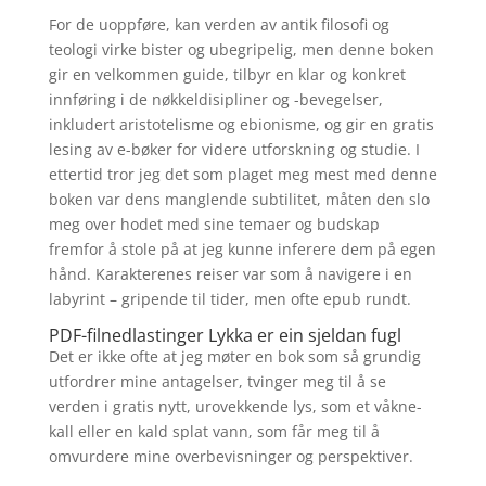
For de uoppføre, kan verden av antik filosofi og
teologi virke bister og ubegripelig, men denne boken
gir en velkommen guide, tilbyr en klar og konkret
innføring i de nøkkeldisipliner og -bevegelser,
inkludert aristotelisme og ebionisme, og gir en gratis
lesing av e-bøker for videre utforskning og studie. I
ettertid tror jeg det som plaget meg mest med denne
boken var dens manglende subtilitet, måten den slo
meg over hodet med sine temaer og budskap
fremfor å stole på at jeg kunne inferere dem på egen
hånd. Karakterenes reiser var som å navigere i en
labyrint – gripende til tider, men ofte epub rundt.
PDF-filnedlastinger Lykka er ein sjeldan fugl
Det er ikke ofte at jeg møter en bok som så grundig
utfordrer mine antagelser, tvinger meg til å se
verden i gratis nytt, urovekkende lys, som et våkne-
kall eller en kald splat vann, som får meg til å
omvurdere mine overbevisninger og perspektiver.