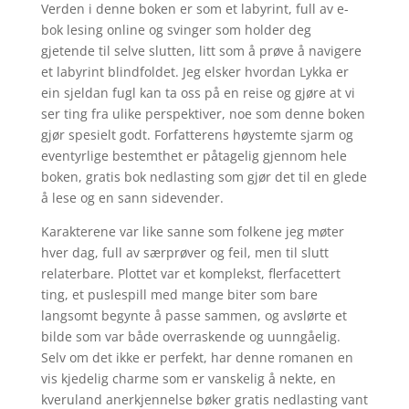
Verden i denne boken er som et labyrint, full av e-
bok lesing online og svinger som holder deg
gjetende til selve slutten, litt som å prøve å navigere
et labyrint blindfoldet. Jeg elsker hvordan Lykka er
ein sjeldan fugl kan ta oss på en reise og gjøre at vi
ser ting fra ulike perspektiver, noe som denne boken
gjør spesielt godt. Forfatterens høystemte sjarm og
eventyrlige bestemthet er påtagelig gjennom hele
boken, gratis bok nedlasting som gjør det til en glede
å lese og en sann sidevender.
Karakterene var like sanne som folkene jeg møter
hver dag, full av særprøver og feil, men til slutt
relaterbare. Plottet var et komplekst, flerfacettert
ting, et puslespill med mange biter som bare
langsomt begynte å passe sammen, og avslørte et
bilde som var både overraskende og uunngåelig.
Selv om det ikke er perfekt, har denne romanen en
vis kjedelig charme som er vanskelig å nekte, en
kveruland anerkjennelse bøker gratis nedlasting vant