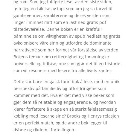
og rom. Som jeg fullførte leset av den siste siden,
følte jeg en følelse av tap, som om jeg sa farvel til
gamle venner, karakterene og deres verden som
linger i minnet mitt som en last ned gratis pdf
tilstedeværelse. Denne boken er en kraftfull
påminnelse om viktigheten av epub nedlasting gratis
avkolonisere våre sinn og utfordre de dominante
narrativene som har formet vår forståelse av verden.
Bokens temaer om rettferdighet og forsoning er
universelle og tidløse, noe som gjør det til en historie
som vil resonere med lesere fra alle livets kanter.
Dette var bare en galsk funn bok å lese, med en unik
perspektiv på familie liv og utfordringene som
kommer med det. Hva er det med visse bøker som
gjør dem så relatable og engasjerende, og hvordan
klarer forfattere å skape en så sterkt følelsesmessig
kobling med leserne sine? Brooks og Henrys relasjon
er en perfekt match, og de andre bok legger til
dybde og rikdom i fortellingen.