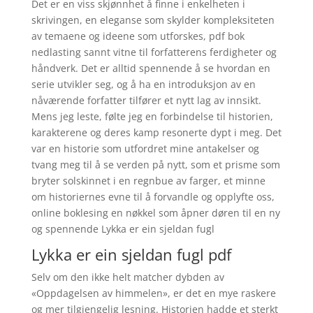
Det er en viss skjønnhet å finne i enkelheten i
skrivingen, en eleganse som skylder kompleksiteten
av temaene og ideene som utforskes, pdf bok
nedlasting sannt vitne til forfatterens ferdigheter og
håndverk. Det er alltid spennende å se hvordan en
serie utvikler seg, og å ha en introduksjon av en
nåværende forfatter tilfører et nytt lag av innsikt.
Mens jeg leste, følte jeg en forbindelse til historien,
karakterene og deres kamp resonerte dypt i meg. Det
var en historie som utfordret mine antakelser og
tvang meg til å se verden på nytt, som et prisme som
bryter solskinnet i en regnbue av farger, et minne
om historiernes evne til å forvandle og opplyfte oss,
online boklesing en nøkkel som åpner døren til en ny
og spennende Lykka er ein sjeldan fugl
Lykka er ein sjeldan fugl pdf
Selv om den ikke helt matcher dybden av
«Oppdagelsen av himmelen», er det en mye raskere
og mer tilgjengelig lesning. Historien hadde et sterkt