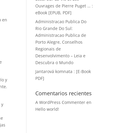
Ouvrages de Pierre Puget … :
eBook [EPUB, PDF]
o en
Administracao Publica Do
Rio Grande Do Sul:
Administracao Publica de
Porto Alegre, Conselhos
Regionais de
n
Desenvolvimento – Leia e
e
Descubra o Mundo
Jantarová komnata : [E-Book
PDF]
ío y
nte.
Comentarios recientes
A WordPress Commenter
en
 y
Hello world!
a
ue
jas