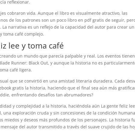
ía reflexionar.
es cobraron vida. Aunque el libro es visualmente atractivo, las
nos de los patrones son un poco libro en pdf gratis de seguir, per
 La narrativa es un reflejo de la capacidad del autor para crear un
 y toma café complejo.
iz lee y toma café
, creando un mundo que parecía palpable y real. Los eventos tiene
Blade Runner: Black Out, y aunque la historia no es particularment
oma café ligera.
asual que se convirtió en una amistad literaria duradera. Cada desv
ok gratis la historia, haciendo que el final sea aún más gratifica
Maddie, enfrentando desafíos tan abrumadores?
dad y complejidad a la historia, haciéndola aún La gente feliz lee
al, una exploración cruda y sin concesiones de la condición human
los miedos y deseos más profundos de los personajes. La historia f
 mensaje del autor transmitido a través del suave crujido de las ho