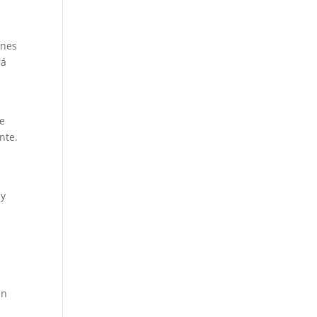
ones
rá
re
nte.
a
 y
un