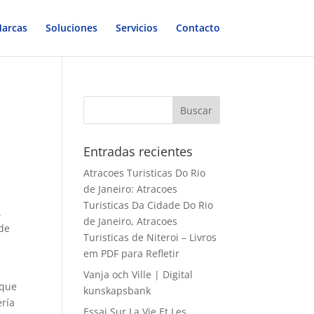
arcas
Soluciones
Servicios
Contacto
Entradas recientes
Atracoes Turisticas Do Rio
de Janeiro: Atracoes
Turisticas Da Cidade Do Rio
.
de Janeiro, Atracoes
 de
Turisticas de Niteroi – Livros
em PDF para Refletir
Vanja och Ville | Digital
 que
kunskapsbank
ería
Essai Sur La Vie Et Les