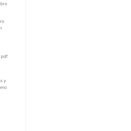
ibro
bro
un
 pdf
as y
como