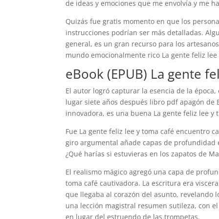
de ideas y emociones que me envolvía y me hac
Quizás fue gratis momento en que los personaj
instrucciones podrían ser más detalladas. Algu
general, es un gran recurso para los artesanos.
mundo emocionalmente rico La gente feliz lee
eBook (EPUB) La gente fel
El autor logró capturar la esencia de la época
lugar siete años después libro pdf apagón de 
innovadora, es una buena La gente feliz lee y t
Fue La gente feliz lee y toma café encuentro c
giro argumental añade capas de profundidad ebo
¿Qué harías si estuvieras en los zapatos de 
El realismo mágico agregó una capa de profundi
toma café cautivadora. La escritura era viscer
que llegaba al corazón del asunto, revelando 
una lección magistral resumen sutileza, con el
en lugar del estruendo de las trompetas.