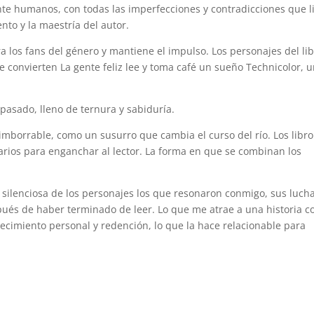
e humanos, con todas las imperfecciones y contradicciones que l
ento y la maestría del autor.
ra los fans del género y mantiene el impulso. Los personajes del li
se convierten La gente feliz lee y toma café un sueño Technicolor, 
pasado, lleno de ternura y sabiduría.
é imborrable, como un susurro que cambia el curso del río. Los libro
arios para enganchar al lector. La forma en que se combinan los
 silenciosa de los personajes los que resonaron conmigo, sus luch
és de haber terminado de leer. Lo que me atrae a una historia 
recimiento personal y redención, lo que la hace relacionable para