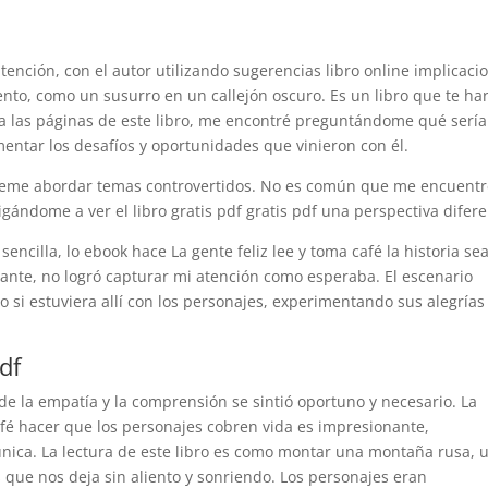
tención, con el autor utilizando sugerencias libro online​ implicaci
ento, como un susurro en un callejón oscuro. Es un libro que te ha
ía las páginas de este libro, me encontré preguntándome qué sería
imentar los desafíos y oportunidades que vinieron con él.
o teme abordar temas controvertidos. No es común que me encuent
gándome a ver el libro gratis pdf gratis pdf una perspectiva difere
sencilla, lo ebook hace La gente feliz lee y toma café la historia se
ionante, no logró capturar mi atención como esperaba. El escenario
o si estuviera allí con los personajes, experimentando sus alegrías
df
 de la empatía y la comprensión se sintió oportuno y necesario. La
café hacer que los personajes cobren vida es impresionante,
nica. La lectura de este libro es como montar una montaña rusa, 
 que nos deja sin aliento y sonriendo. Los personajes eran