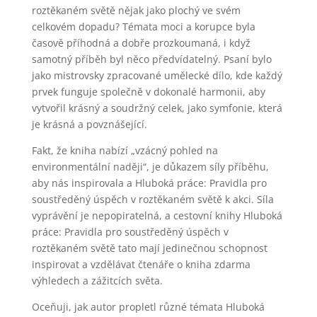
roztěkaném světě nějak jako plochý ve svém
celkovém dopadu? Témata moci a korupce byla
časově příhodná a dobře prozkoumaná, i když
samotný příběh byl něco předvídatelný. Psaní bylo
jako mistrovsky zpracované umělecké dílo, kde každý
prvek funguje společně v dokonalé harmonii, aby
vytvořil krásný a soudržný celek, jako symfonie, která
je krásná a povznášející.
Fakt, že kniha nabízí „vzácný pohled na
environmentální naději“, je důkazem síly příběhu,
aby nás inspirovala a Hluboká práce: Pravidla pro
soustředěný úspěch v roztěkaném světě k akci. Síla
vyprávění je nepopiratelná, a cestovní knihy Hluboká
práce: Pravidla pro soustředěný úspěch v
roztěkaném světě tato mají jedinečnou schopnost
inspirovat a vzdělávat čtenáře o kniha zdarma
výhledech a zážitcích světa.
Oceňuji, jak autor propletl různé témata Hluboká