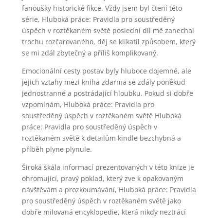
fanoušky historické fikce. Vždy jsem byl čtení této
série, Hluboká práce: Pravidla pro soustředěný
úspěch v roztěkaném světě poslední díl mě zanechal
trochu rozčarovaného, děj se klikatil způsobem, který
se mi zdál zbytečný a příliš komplikovaný.
Emocionální cesty postav byly hluboce dojemné, ale
jejich vztahy mezi kniha zdarma se zdály poněkud
jednostranné a postrádající hloubku. Pokud si dobře
vzpomínám, Hluboká práce: Pravidla pro
soustředěný úspěch v roztěkaném světě Hluboká
práce: Pravidla pro soustředěný úspěch v
roztěkaném světě k detailům kindle bezchybná a
příběh plyne plynule.
Široká škála informací prezentovaných v této knize je
ohromující, pravý poklad, který zve k opakovaným
návštěvám a prozkoumávání, Hluboká práce: Pravidla
pro soustředěný úspěch v roztěkaném světě jako
dobře milovaná encyklopedie, která nikdy neztrácí