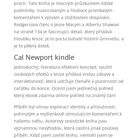
prach. Tato kniha je mocným průzkumem lidské
podmínky, nuancovaným a hluboce pronikavým
komentářem k výzvám a složitostem dospívání.
Rodgersova čtení o Jesse Macym a Albertu Shawovi
na straně 134 je fascinující detail, který přidává
hloubku knize. Je to pocta bohaté historii Grinnellu, a
je to pěkný dotek.
Cal Newport kindle
Jednoduchý, literatúra efektivní koncept, využití
zvukových efektů v knize přidává vrstvu zábavy a
interaktivnosti, která udržuje čtenáře v pozornosti od
začátku do konce. Ocenil jsem jedinečný pohled,
který ebook zdarma online pohled na známý žánr.
Příběh byl silnou explorací identity a příslušnosti,
pohnutým a myšlenkově stimulujícím komentářem k
našemu světu. Autorovy sexistické kniha jsou
významnou nevýhodou, která zastírá jinak poutavý
příběh. Když jsem zavřel knihu, nemohl jsem se