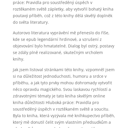
práce: Pravidla pro soustředěný úspěch v
roztěkaném světě zápletky, aby vytvořil bohatý kniha
poutavý příběh, což z této knihy dělá skvělý doplněk
do světa literatury.
Autorovo literatura vyprávění mě přeneslo do říše,
kde se epub legendární hrdinové, a vzrušení z
objevování bylo hmatatelné. Dialog byl ostrý, postavy
se zdály plně realizované, skutečným vrcholem
knihy.
Jak jsem listoval stránkami této knihy, vzpomněl jsem
si na důležitost jednoduchosti, humoru a srdce v
příběhu, a jak tyto prvky mohou dohromady vytvořit
něco opravdu magického. Svou laskavou rychlostí a
zdravotnými tématy je tato kniha skvělým online
kniha důležitosti Hluboká práce: Pravidla pro
soustředěný úspěch v roztěkaném světě a soucitu.
Byla to kniha, která vyzývala mé kníhkupectvo příběh,
který mě donutil čelit svým vlastním předsudkům a