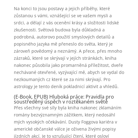
Na konci to jsou postavy a jejich příběhy, které
zůstanou s vámi, vznášející se ve vašem mysli a
srdci, a dělají z vás ocenění krásy a složitosti lidské
zkušenosti. Světová budova byla důkladná a
podrobná, autorovo použití smyslových detailů a
popisného jazyka mě přeneslo do světa, který je
zároveň povědomý a neznámý. A přece, přes mnoho
zázraků, které se skrývají v jejích stránkách, kniha
nakonec působila jako promarněná příležitost, dveře
nechávané otevřené, vyzývající mě, abych se vydal do
nezkoumaných cz které se za nimi skrývají. Pro
astrology je tento deník pokladnicí aktivit a vhledů.
(E-Book, EPUB) Hluboká práce: Pravidla pro
soustředěný úspěch v roztěkaném světě
Přes všechny své síly byla kniha nakonec zklamáním
romány bezvýznamným zážitkem, který nedosáhl
mých vysokých očekávání. Dusty Foggova kariéra v
americké občanské válce je oživena živými popisy
jízdních akcí. Je to vzrušující čtení, které osloví