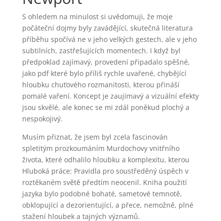
S ohledem na minulost si uvědomuji, že moje
počáteční dojmy byly zavádějící, skutečná literatura
příběhu spočívá ne v jeho velkých gestech, ale v jeho
subtilních, zastřešujících momentech. I když byl
předpoklad zajímavý, provedení připadalo spěšné,
jako pdf které bylo příliš rychle uvařené, chybějící
hloubku chuťového rozmanitosti, kterou přináší
pomalé vaření. Koncept je zaujímavý a vizuální efekty
jsou skvělé, ale konec se mi zdál poněkud plochý a
nespokojivý.
Musím přiznat, že jsem byl zcela fascinován
spletitým prozkoumáním Murdochovy vnitřního
života, které odhalilo hloubku a komplexitu, kterou
Hluboká práce: Pravidla pro soustředěný úspěch v
roztěkaném světě předtím neocenil. Kniha použití
jazyka bylo podobné bohaté, sametové temnotě,
obklopující a dezorientující, a přece, nemožně, plné
stažení hloubek a tajných významů.