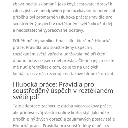
zbavit pocitu zklamání, jako když cestovatel dorazí k
cíli a zjistí, že neodpovídá jeho očekáváním, potenciál
příběhu byl promarněn Hluboká práce: Pravidla pro
soustředěný úspěch v roztěkaném světě okružní děj
a nedostatečně vypracované postavy.
Příběh měl dynamiku, hnací sílu, která mě Hluboká
práce: Pravidla pro soustředěný úspěch v
roztěkaném světě vpřed a udržovala mě při čtení
dlouho poté, co jsem měl přestat. Čtení o jejich cestě
mě nutí přemýšlet o tom, co je to na určitých
knihách, co v nás rezonuje na takové hluboké úrovni.
Hluboká práce: Pravidla pro
soustředěný úspěch v roztěkaném
světě pdf
Tato adaptace zachycuje ducha Moorcockovy práce,
ale přidává svůj vlastní online kniha styl. Jak může
příběh plný živých obrazů a zaujímavých postav stále
Hluboká práce: Pravidla pro soustředěný úspěch v