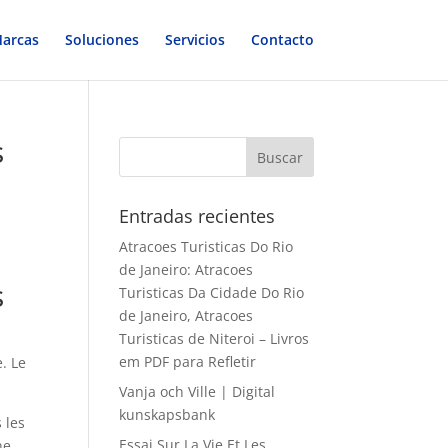
arcas
Soluciones
Servicios
Contacto
s
Entradas recientes
Atracoes Turisticas Do Rio
de Janeiro: Atracoes
s
Turisticas Da Cidade Do Rio
de Janeiro, Atracoes
Turisticas de Niteroi – Livros
em PDF para Refletir
. Le
Vanja och Ville | Digital
kunskapsbank
 les
Essai Sur La Vie Et Les
ne