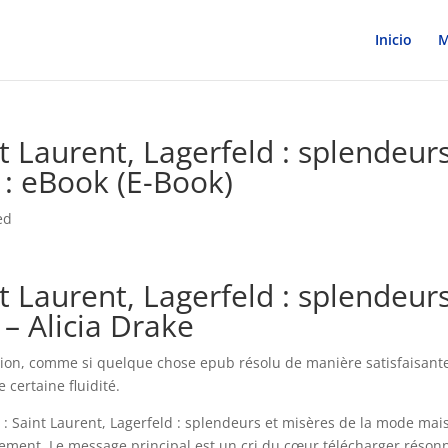
Inicio
M
nt Laurent, Lagerfeld : splendeur
 : eBook (E-Book)
ed
nt Laurent, Lagerfeld : splendeur
– Alicia Drake
ction, comme si quelque chose epub résolu de manière satisfaisante
 certaine fluidité.
le : Saint Laurent, Lagerfeld : splendeurs et misères de la mode mais
ent. Le message principal est un cri du cœur télécharger réson