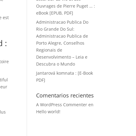
Ouvrages de Pierre Puget … :
eBook [EPUB, PDF]
e est
Administracao Publica Do
p
Rio Grande Do Sul:
Administracao Publica de
 :
Porto Alegre, Conselhos
Regionais de
Desenvolvimento – Leia e
toire
Descubra o Mundo
Jantarová komnata : [E-Book
iful
PDF]
deur
Comentarios recientes
A WordPress Commenter
en
Hello world!
lus