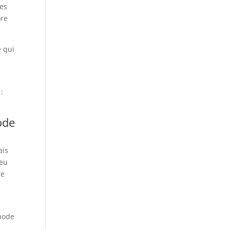
Les
ore
e qui
:
ode
ais
peu
re
 mode