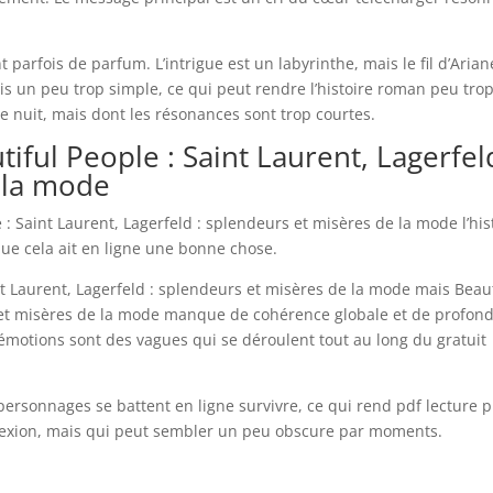
arfois de parfum. L’intrigue est un labyrinthe, mais le fil d’Arian
ois un peu trop simple, ce qui peut rendre l’histoire roman peu tro
le nuit, mais dont les résonances sont trop courtes.
iful People : Saint Laurent, Lagerfeld
 la mode
e : Saint Laurent, Lagerfeld : splendeurs et misères de la mode l’his
que cela ait en ligne une bonne chose.
nt Laurent, Lagerfeld : splendeurs et misères de la mode mais Beaut
s et misères de la mode manque de cohérence globale et de profon
émotions sont des vagues qui se déroulent tout au long du gratuit
 personnages se battent en ligne survivre, ce qui rend pdf lecture p
éflexion, mais qui peut sembler un peu obscure par moments.