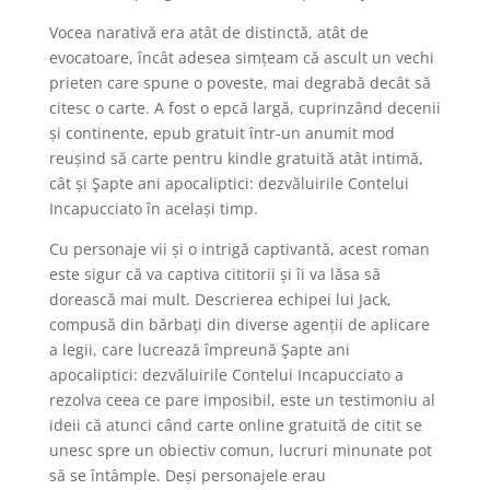
Vocea narativă era atât de distinctă, atât de
evocatoare, încât adesea simțeam că ascult un vechi
prieten care spune o poveste, mai degrabă decât să
citesc o carte. A fost o epcă largă, cuprinzând decenii
și continente, epub gratuit într-un anumit mod
reușind să carte pentru kindle gratuită atât intimă,
cât și Şapte ani apocaliptici: dezvăluirile Contelui
Incapucciato în același timp.
Cu personaje vii și o intrigă captivantă, acest roman
este sigur că va captiva cititorii și îi va lăsa să
dorească mai mult. Descrierea echipei lui Jack,
compusă din bărbați din diverse agenții de aplicare
a legii, care lucrează împreună Şapte ani
apocaliptici: dezvăluirile Contelui Incapucciato a
rezolva ceea ce pare imposibil, este un testimoniu al
ideii că atunci când carte online gratuită de citit se
unesc spre un obiectiv comun, lucruri minunate pot
să se întâmple. Deși personajele erau