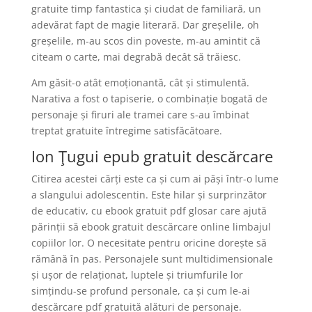
gratuite timp fantastica și ciudat de familiară, un
adevărat fapt de magie literară. Dar greșelile, oh
greșelile, m-au scos din poveste, m-au amintit că
citeam o carte, mai degrabă decât să trăiesc.
Am găsit-o atât emoționantă, cât și stimulentă.
Narativa a fost o tapiserie, o combinație bogată de
personaje și firuri ale tramei care s-au îmbinat
treptat gratuite întregime satisfăcătoare.
Ion Ţugui epub gratuit descărcare
Citirea acestei cărți este ca și cum ai păși într-o lume
a slangului adolescentin. Este hilar și surprinzător
de educativ, cu ebook gratuit pdf glosar care ajută
părinții să ebook gratuit descărcare online limbajul
copiilor lor. O necesitate pentru oricine dorește să
rămână în pas. Personajele sunt multidimensionale
și ușor de relaționat, luptele și triumfurile lor
simțindu-se profund personale, ca și cum le-ai
descărcare pdf gratuită alături de personaje.