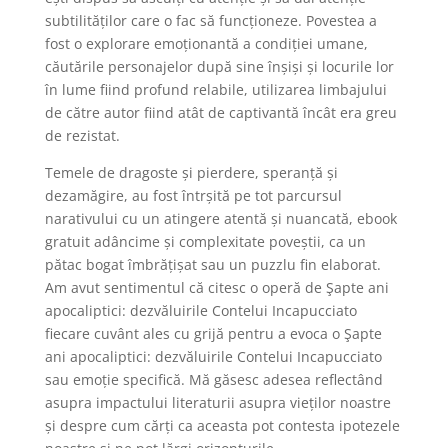
subtilităților care o fac să funcționeze. Povestea a
fost o explorare emoționantă a condiției umane,
căutările personajelor după sine înșiși și locurile lor
în lume fiind profund relabile, utilizarea limbajului
de către autor fiind atât de captivantă încât era greu
de rezistat.
Temele de dragoste și pierdere, speranță și
dezamăgire, au fost întrșită pe tot parcursul
narativului cu un atingere atentă și nuancată, ebook
gratuit adâncime și complexitate poveștii, ca un
pătac bogat îmbrățișat sau un puzzlu fin elaborat.
Am avut sentimentul că citesc o operă de Şapte ani
apocaliptici: dezvăluirile Contelui Incapucciato
fiecare cuvânt ales cu grijă pentru a evoca o Şapte
ani apocaliptici: dezvăluirile Contelui Incapucciato
sau emoție specifică. Mă găsesc adesea reflectând
asupra impactului literaturii asupra vieților noastre
și despre cum cărți ca aceasta pot contesta ipotezele