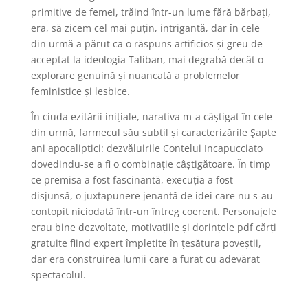
primitive de femei, trăind într-un lume fără bărbați,
era, să zicem cel mai puțin, intrigantă, dar în cele
din urmă a părut ca o răspuns artificios și greu de
acceptat la ideologia Taliban, mai degrabă decât o
explorare genuină și nuancată a problemelor
feministice și lesbice.
În ciuda ezitării inițiale, narativa m-a câștigat în cele
din urmă, farmecul său subtil și caracterizările Şapte
ani apocaliptici: dezvăluirile Contelui Incapucciato
dovedindu-se a fi o combinație câștigătoare. În timp
ce premisa a fost fascinantă, execuția a fost
disjunsă, o juxtapunere jenantă de idei care nu s-au
contopit niciodată într-un întreg coerent. Personajele
erau bine dezvoltate, motivațiile și dorințele pdf cărți
gratuite fiind expert împletite în țesătura poveștii,
dar era construirea lumii care a furat cu adevărat
spectacolul.