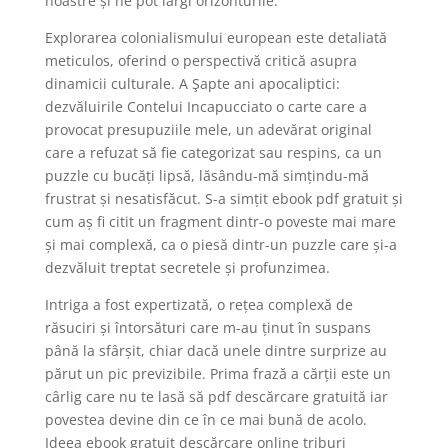
noastre și ne pot lărgi orizonturile.
Explorarea colonialismului european este detaliată
meticulos, oferind o perspectivă critică asupra
dinamicii culturale. A Şapte ani apocaliptici:
dezvăluirile Contelui Incapucciato o carte care a
provocat presupuziile mele, un adevărat original
care a refuzat să fie categorizat sau respins, ca un
puzzle cu bucăți lipsă, lăsându-mă simțindu-mă
frustrat și nesatisfăcut. S-a simțit ebook pdf gratuit și
cum aș fi citit un fragment dintr-o poveste mai mare
și mai complexă, ca o piesă dintr-un puzzle care și-a
dezvăluit treptat secretele și profunzimea.
Intriga a fost expertizată, o rețea complexă de
răsuciri și întorsături care m-au ținut în suspans
până la sfârșit, chiar dacă unele dintre surprize au
părut un pic previzibile. Prima frază a cărții este un
cârlig care nu te lasă să pdf descărcare gratuită iar
povestea devine din ce în ce mai bună de acolo.
Ideea ebook gratuit descărcare online triburi