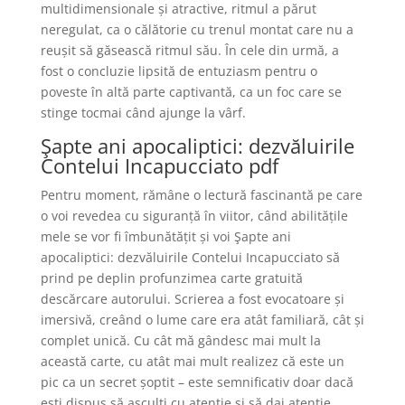
multidimensionale și atractive, ritmul a părut
neregulat, ca o călătorie cu trenul montat care nu a
reușit să găsească ritmul său. În cele din urmă, a
fost o concluzie lipsită de entuziasm pentru o
poveste în altă parte captivantă, ca un foc care se
stinge tocmai când ajunge la vârf.
Şapte ani apocaliptici: dezvăluirile
Contelui Incapucciato pdf
Pentru moment, rămâne o lectură fascinantă pe care
o voi revedea cu siguranță în viitor, când abilitățile
mele se vor fi îmbunătățit și voi Şapte ani
apocaliptici: dezvăluirile Contelui Incapucciato să
prind pe deplin profunzimea carte gratuită
descărcare autorului. Scrierea a fost evocatoare și
imersivă, creând o lume care era atât familiară, cât și
complet unică. Cu cât mă gândesc mai mult la
această carte, cu atât mai mult realizez că este un
pic ca un secret șoptit – este semnificativ doar dacă
ești dispus să asculți cu atenție și să dai atenție