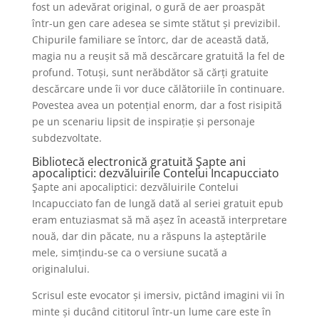
fost un adevărat original, o gură de aer proaspăt
într-un gen care adesea se simte stătut și previzibil.
Chipurile familiare se întorc, dar de această dată,
magia nu a reușit să mă descărcare gratuită la fel de
profund. Totuși, sunt nerăbdător să cărți gratuite
descărcare unde îi vor duce călătoriile în continuare.
Povestea avea un potențial enorm, dar a fost risipită
pe un scenariu lipsit de inspirație și personaje
subdezvoltate.
Bibliotecă electronică gratuită Şapte ani
apocaliptici: dezvăluirile Contelui Incapucciato
Şapte ani apocaliptici: dezvăluirile Contelui
Incapucciato fan de lungă dată al seriei gratuit epub
eram entuziasmat să mă așez în această interpretare
nouă, dar din păcate, nu a răspuns la așteptările
mele, simțindu-se ca o versiune sucată a
originalului.
Scrisul este evocator și imersiv, pictând imagini vii în
minte și ducând cititorul într-un lume care este în