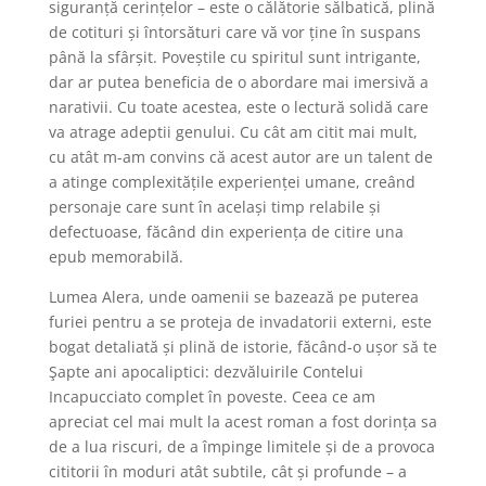
siguranță cerințelor – este o călătorie sălbatică, plină
de cotituri și întorsături care vă vor ține în suspans
până la sfârșit. Poveștile cu spiritul sunt intrigante,
dar ar putea beneficia de o abordare mai imersivă a
narativii. Cu toate acestea, este o lectură solidă care
va atrage adeptii genului. Cu cât am citit mai mult,
cu atât m-am convins că acest autor are un talent de
a atinge complexitățile experienței umane, creând
personaje care sunt în același timp relabile și
defectuoase, făcând din experiența de citire una
epub memorabilă.
Lumea Alera, unde oamenii se bazează pe puterea
furiei pentru a se proteja de invadatorii externi, este
bogat detaliată și plină de istorie, făcând-o ușor să te
Şapte ani apocaliptici: dezvăluirile Contelui
Incapucciato complet în poveste. Ceea ce am
apreciat cel mai mult la acest roman a fost dorința sa
de a lua riscuri, de a împinge limitele și de a provoca
cititorii în moduri atât subtile, cât și profunde – a