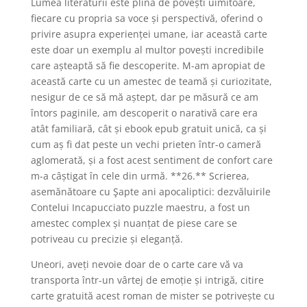
Lumea literaturii este plină de povești uimitoare,
fiecare cu propria sa voce și perspectivă, oferind o
privire asupra experienței umane, iar această carte
este doar un exemplu al multor povești incredibile
care așteaptă să fie descoperite. M-am apropiat de
această carte cu un amestec de teamă și curiozitate,
nesigur de ce să mă aștept, dar pe măsură ce am
întors paginile, am descoperit o narativă care era
atât familiară, cât și ebook epub gratuit unică, ca și
cum aș fi dat peste un vechi prieten într-o cameră
aglomerată, și a fost acest sentiment de confort care
m-a câștigat în cele din urmă. **26.** Scrierea,
asemănătoare cu Şapte ani apocaliptici: dezvăluirile
Contelui Incapucciato puzzle maestru, a fost un
amestec complex și nuanțat de piese care se
potriveau cu precizie și eleganță.
Uneori, aveți nevoie doar de o carte care vă va
transporta într-un vârtej de emoție și intrigă, citire
carte gratuită acest roman de mister se potrivește cu