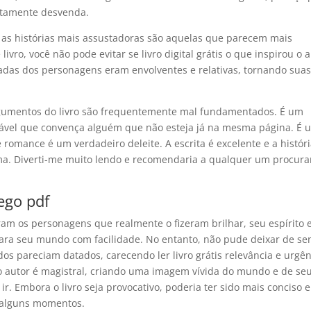
ntamente desvenda.
 as histórias mais assustadoras são aquelas que parecem mais
ivro, você não pode evitar se livro digital grátis o que inspirou o 
rnadas dos personagens eram envolventes e relativas, tornando sua
s argumentos do livro são frequentemente mal fundamentados. É um
ável que convença alguém que não esteja já na mesma página. É 
e romance é um verdadeiro deleite. A escrita é excelente e a históri
ima. Diverti-me muito lendo e recomendaria a qualquer um procur
ego pdf
oram os personagens que realmente o fizeram brilhar, seu espírito 
ara seu mundo com facilidade. No entanto, não pude deixar de sen
os pareciam datados, carecendo ler livro grátis relevância e urgên
o autor é magistral, criando uma imagem vívida do mundo e de se
ir. Embora o livro seja provocativo, poderia ter sido mais conciso e
m alguns momentos.