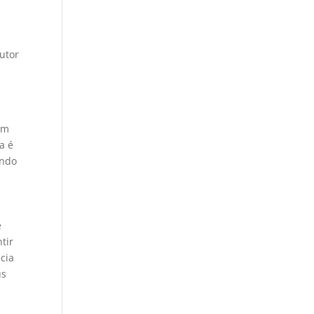
autor
s
um
a é
ando
e
tir
cia
us