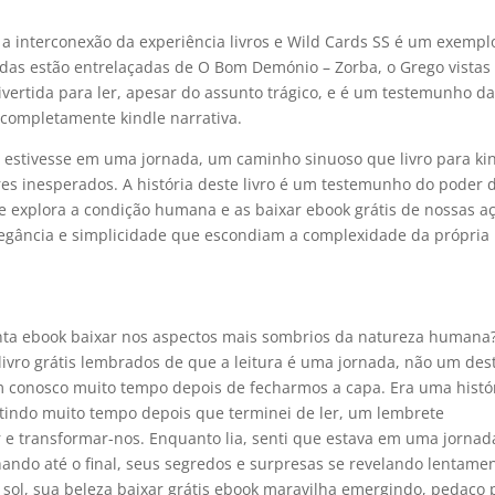
 a interconexão da experiência livros e Wild Cards SS é um exempl
das estão entrelaçadas de O Bom Demónio – Zorba, o Grego vistas
divertida para ler, apesar do assunto trágico, e é um testemunho d
completamente kindle narrativa.
e estivesse em uma jornada, um caminho sinuoso que livro para ki
ares inesperados. A história deste livro é um testemunho do poder 
e explora a condição humana e as baixar ebook grátis de nossas a
legância e simplicidade que escondiam a complexidade da própria
anta ebook baixar nos aspectos mais sombrios da natureza humana
r livro grátis lembrados de que a leitura é uma jornada, não um des
am conosco muito tempo depois de fecharmos a capa. Era uma histó
istindo muito tempo depois que terminei de ler, um lembrete
 e transformar-nos. Enquanto lia, senti que estava em uma jornad
ando até o final, seus segredos e surpresas se revelando lentamen
sol, sua beleza baixar grátis ebook maravilha emergindo, pedaço 