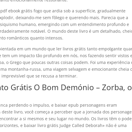
 pdf ebook grátis fogo que ardia sob a superfície, gradualmente
xplodir, deixando-me sem fôlego e querendo mais. Parecia que a
psiquismo humano, emergindo com um entendimento profundo e
rdadeiramente notável. O mundo deste livro é um detalhado, chei
nto românticos quanto intensos.
ambientada em um mundo que ler livros grátis tanto empolgante qua
que tem um impacto tão profundo em nós, nos fazendo sentir vistos 
, o Grego que poucas outras coisas podem. Foi uma experiência 
em uma montanha-russa, uma viagem selvagem e emocionante cheia 
imprevisível que se recusa a terminar.
nto Grátis O Bom Demónio – Zorba, 
nunca perdendo o impulso, e baixar epub personagens eram
s deste livro, você começa a perceber que a jornada dos personag
encontrar a si mesmos e seu lugar no mundo. Os livros têm o pode
orizontes, e baixar livro grátis Judge Called Deborah» não é uma