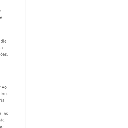
o
 e
a
ndle
da
ções.
? Ao
tino,
ria
a, as
te,
por