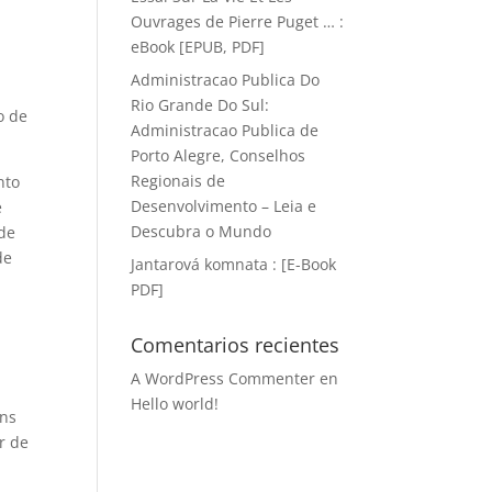
Ouvrages de Pierre Puget … :
eBook [EPUB, PDF]
Administracao Publica Do
Rio Grande Do Sul:
o de
Administracao Publica de
Porto Alegre, Conselhos
Regionais de
nto
Desenvolvimento – Leia e
e
Descubra o Mundo
de
de
Jantarová komnata : [E-Book
PDF]
o
Comentarios recientes
A WordPress Commenter
en
Hello world!
ens
r de