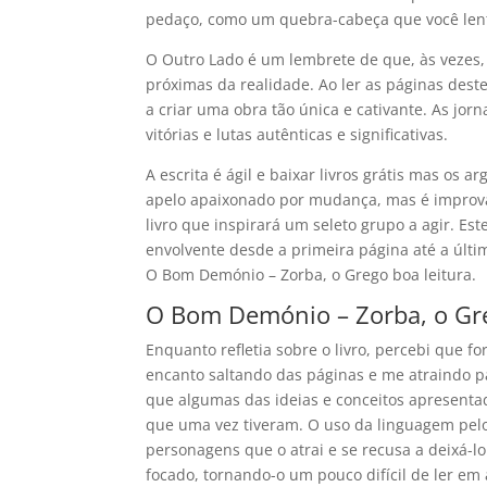
pedaço, como um quebra-cabeça que você le
O Outro Lado é um lembrete de que, às vezes,
próximas da realidade. Ao ler as páginas deste l
a criar uma obra tão única e cativante. As jo
vitórias e lutas autênticas e significativas.
A escrita é ágil e baixar livros grátis mas o
apelo apaixonado por mudança, mas é improv
livro que inspirará um seleto grupo a agir. Est
envolvente desde a primeira página até a últ
O Bom Demónio – Zorba, o Grego boa leitura.
O Bom Demónio – Zorba, o Gr
Enquanto refletia sobre o livro, percebi que f
encanto saltando das páginas e me atraindo p
que algumas das ideias e conceitos apresentad
que uma vez tiveram. O uso da linguagem pel
personagens que o atrai e se recusa a deixá-lo 
focado, tornando-o um pouco difícil de ler e