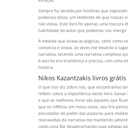
exceção.
Sempre fui atraído por histórias que exploram
poderoso disso, um lembrete de que nossas vi
não vistas. Este livro foi apenas uma loucura 
habilidade do autor que podemos nos imergir 
À medida que virava as páginas, senti como s
contorcia e virava, às vezes me levando a lug
narrativa, tecendo uma narrativa complexa qu
A escrita era econômica e precisa, com uma e
história.
Nikos Kazantzakis livros grátis
O que isso diz sobre nós, que encontramos t
refletir sobre a importância deste livro, baixa
e que os melhores livros são aqueles que fic
que se infiltrou em meus ossos, seu frio pers
assustador do poder das palavras para moldar
reviravoltas da narrativa me mantendo adivinh
como uma flor desabrochando suas pétalas ao 