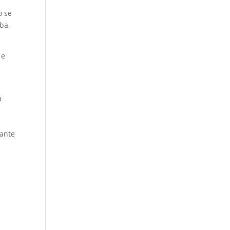
o se
ba,
 e
a
cante
s