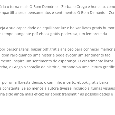
ória o torna mais O Bom Demónio – Zorba, o Grego e honesto, com
compartilha seus pensamentos e sentimentos O Bom Demónio – Zor
ja a sua capacidade de equilibrar luz e baixar livros grátis humor
mo tempo pungente pdf ebook grátis poderosa, um lembrete da
por personagens, baixar pdf grátis ansioso para conhecer melhor 
um dom raro quando uma história pode evocar um sentimento tão
amente inspire um sentimento de esperança. O crescimento livros
ba, o Grego o coração da história, tornando-a uma leitura gratifi
 por uma floresta densa, o caminho incerto, ebook grátis baixar
a constante. Se ao menos a autora tivesse incluído algumas visuai
eria sido ainda mais eficaz ler ebook transmitir as possibilidades e