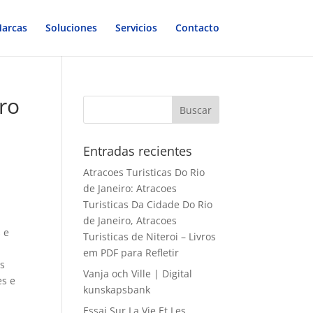
arcas
Soluciones
Servicios
Contacto
ro
Entradas recientes
Atracoes Turisticas Do Rio
de Janeiro: Atracoes
Turisticas Da Cidade Do Rio
de Janeiro, Atracoes
 e
Turisticas de Niteroi – Livros
em PDF para Refletir
as
Vanja och Ville | Digital
es e
kunskapsbank
Essai Sur La Vie Et Les