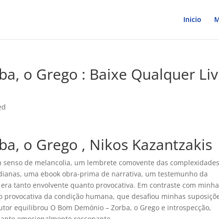
Inicio
M
, o Grego : Baixe Qualquer Liv
ed
a, o Grego , Nikos Kazantzakis
 um senso de melancolia, um lembrete comovente das complexidades
otidianas, uma ebook obra-prima de narrativa, um testemunho da
e era tanto envolvente quanto provocativa. Em contraste com minh
ção provocativa da condição humana, que desafiou minhas suposiçõ
utor equilibrou O Bom Demónio – Zorba, o Grego e introspecção,
quanto emocionalmente ressonante.