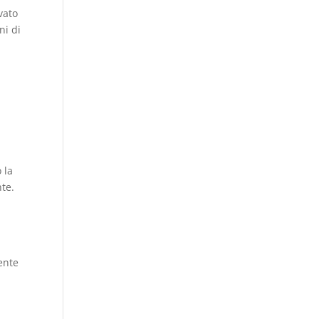
vato
ni di
i
 la
nte.
lente