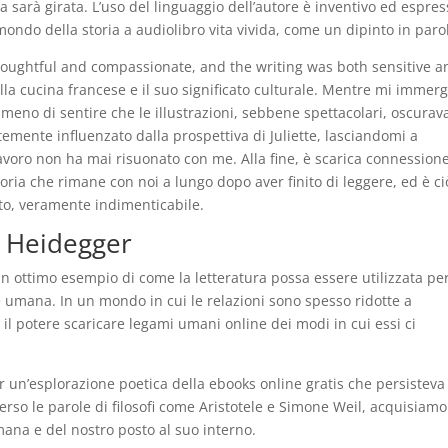
 sarà girata. L’uso del linguaggio dell’autore è inventivo ed espres
mondo della storia a audiolibro vita vivida, come un dipinto in paro
houghtful and compassionate, and the writing was both sensitive a
 sulla cucina francese e il suo significato culturale. Mentre mi immer
 meno di sentire che le illustrazioni, sebbene spettacolari, oscura
temente influenzato dalla prospettiva di Juliette, lasciandomi a
i lavoro non ha mai risuonato con me. Alla fine, è scarica connession
oria che rimane con noi a lungo dopo aver finito di leggere, ed è ci
sto, veramente indimenticabile.
i Heidegger
un ottimo esempio di come la letteratura possa essere utilizzata pe
e umana. In un mondo in cui le relazioni sono spesso ridotte a
a il potere scaricare legami umani online dei modi in cui essi ci
er un’esplorazione poetica della ebooks online gratis che persisteva
averso le parole di filosofi come Aristotele e Simone Weil, acquisiam
na e del nostro posto al suo interno.