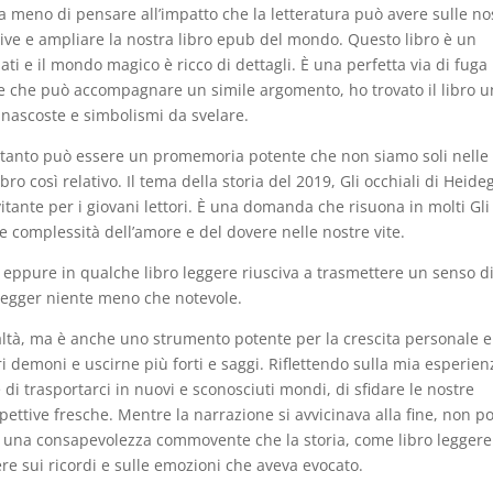
a meno di pensare all’impatto che la letteratura può avere sulle no
ive e ampliare la nostra libro epub del mondo. Questo libro è un
ti e il mondo magico è ricco di dettagli. È una perfetta via di fuga
ale che può accompagnare un simile argomento, ho trovato il libro 
à nascoste e simbolismi da svelare.
 tanto può essere un promemoria potente che non siamo soli nelle
ro così relativo. Il tema della storia del 2019, Gli occhiali di Heide
itante per i giovani lettori. È una domanda che risuona in molti Gli
e complessità dell’amore e del dovere nelle nostre vite.
 eppure in qualche libro leggere riusciva a trasmettere un senso d
idegger niente meno che notevole.
ltà, ma è anche uno strumento potente per la crescita personale e
tri demoni e uscirne più forti e saggi. Riflettendo sulla mia esperien
 di trasportarci in nuovi e sconosciuti mondi, di sfidare le nostre
spettive fresche. Mentre la narrazione si avvicinava alla fine, non p
, una consapevolezza commovente che la storia, come libro leggere
ttere sui ricordi e sulle emozioni che aveva evocato.