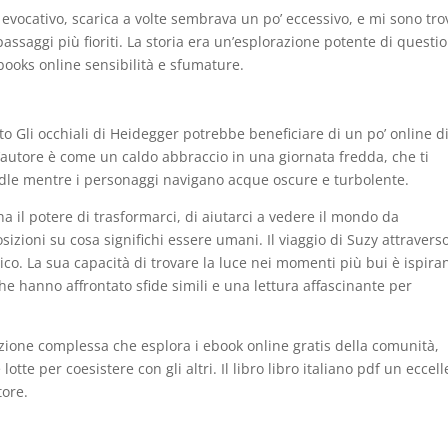
d evocativo, scarica a volte sembrava un po’ eccessivo, e mi sono tro
passaggi più fioriti. La storia era un’esplorazione potente di questio
books online sensibilità e sfumature.
o Gli occhiali di Heidegger potrebbe beneficiare di un po’ online d
ell’autore è come un caldo abbraccio in una giornata fredda, che ti
indle mentre i personaggi navigano acque oscure e turbolente.
ha il potere di trasformarci, di aiutarci a vedere il mondo da
sizioni su cosa significhi essere umani. Il viaggio di Suzy attraverso
ico. La sua capacità di trovare la luce nei momenti più bui è ispira
e hanno affrontato sfide simili e una lettura affascinante per
azione complessa che esplora i ebook online gratis della comunità,
lotte per coesistere con gli altri. Il libro libro italiano pdf un eccel
tore.