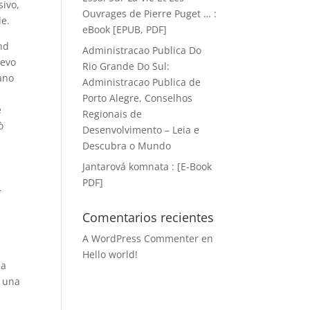
sivo,
Ouvrages de Pierre Puget … :
le.
eBook [EPUB, PDF]
nd
Administracao Publica Do
gevo
Rio Grande Do Sul:
vano
Administracao Publica de
Porto Alegre, Conselhos
e
Regionais de
ò
Desenvolvimento – Leia e
Descubra o Mundo
Jantarová komnata : [E-Book
PDF]
r
Comentarios recientes
A WordPress Commenter
en
Hello world!
 a
o una