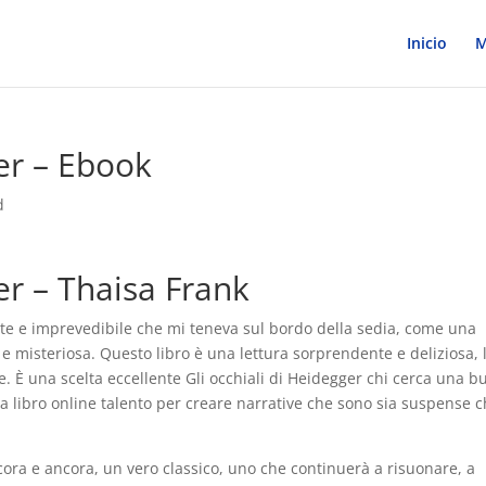
Inicio
M
ger – Ebook
d
er – Thaisa Frank
nte e imprevedibile che mi teneva sul bordo della sedia, come una
e misteriosa. Questo libro è una lettura sorprendente e deliziosa, 
e. È una scelta eccellente Gli occhiali di Heidegger chi cerca una 
a libro online talento per creare narrative che sono sia suspense 
cora e ancora, un vero classico, uno che continuerà a risuonare, a