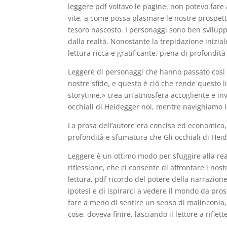
leggere pdf voltavo le pagine, non potevo fare 
vite, a come possa plasmare le nostre prospett
tesoro nascosto. I personaggi sono ben sviluppa
dalla realtà. Nonostante la trepidazione inizi
lettura ricca e gratificante, piena di profondit
Leggere di personaggi che hanno passato così
nostre sfide, e questo è ciò che rende questo lib
storytime,» crea un’atmosfera accogliente e inv
occhiali di Heidegger noi, mentre navighiamo l
La prosa dell’autore era concisa ed economica,
profondità e sfumatura che Gli occhiali di He
Leggere è un ottimo modo per sfuggire alla rea
riflessione, che ci consente di affrontare i nos
lettura, pdf ricordo del potere della narrazione
ipotesi e di ispirarci a vedere il mondo da pro
fare a meno di sentire un senso di malinconia
cose, doveva finire, lasciando il lettore a rifle