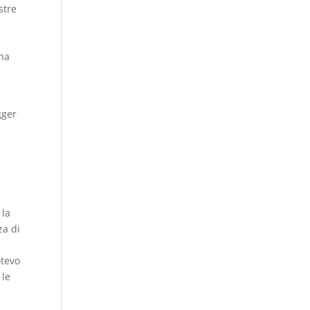
stre
una
gger
i
 la
za di
otevo
 le