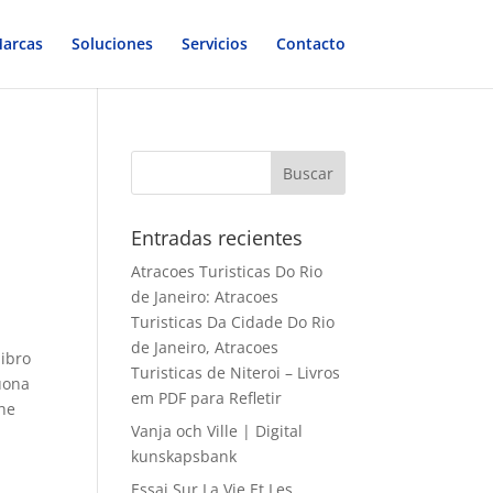
arcas
Soluciones
Servicios
Contacto
Entradas recientes
Atracoes Turisticas Do Rio
de Janeiro: Atracoes
Turisticas Da Cidade Do Rio
de Janeiro, Atracoes
libro
Turisticas de Niteroi – Livros
buona
em PDF para Refletir
che
Vanja och Ville | Digital
kunskapsbank
Essai Sur La Vie Et Les