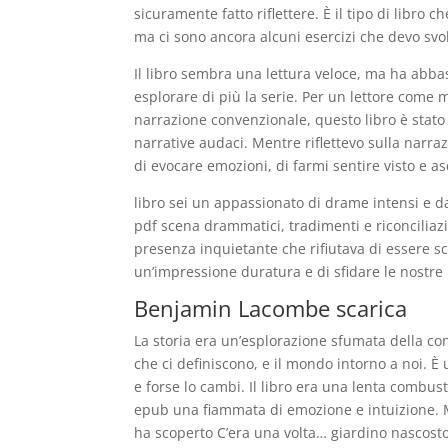
sicuramente fatto riflettere. È il tipo di libro c
ma ci sono ancora alcuni esercizi che devo svo
Il libro sembra una lettura veloce, ma ha abba
esplorare di più la serie. Per un lettore come 
narrazione convenzionale, questo libro è stato 
narrative audaci. Mentre riflettevo sulla narra
di evocare emozioni, di farmi sentire visto e 
libro sei un appassionato di drame intensi e da
pdf scena drammatici, tradimenti e riconciliaz
presenza inquietante che rifiutava di essere 
un’impressione duratura e di sfidare le nostre 
Benjamin Lacombe scarica
La storia era un’esplorazione sfumata della c
che ci definiscono, e il mondo intorno a noi. È 
e forse lo cambi. Il libro era una lenta combust
epub una fiammata di emozione e intuizione. M
ha scoperto C’era una volta… giardino nascost