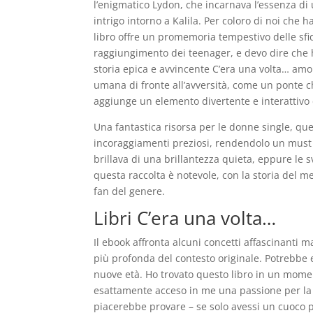
l’enigmatico Lydon, che incarnava l’essenza di
intrigo intorno a Kalila. Per coloro di noi che 
libro offre un promemoria tempestivo delle s
raggiungimento dei teenager, e devo dire che ho
storia epica e avvincente C’era una volta… amo
umana di fronte all’avversità, come un ponte ch
aggiunge un elemento divertente e interattivo c
Una fantastica risorsa per le donne single, que
incoraggiamenti preziosi, rendendolo un must p
brillava di una brillantezza quieta, eppure le s
questa raccolta è notevole, con la storia del 
fan del genere.
Libri C’era una volta…
Il ebook affronta alcuni concetti affascinanti
più profonda del contesto originale. Potrebbe e
nuove età. Ho trovato questo libro in un momen
esattamente acceso in me una passione per la c
piacerebbe provare – se solo avessi un cuoco per