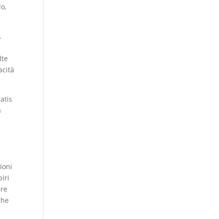
lo,
…
lte
acità
atis
a
ioni
piri
ere
che