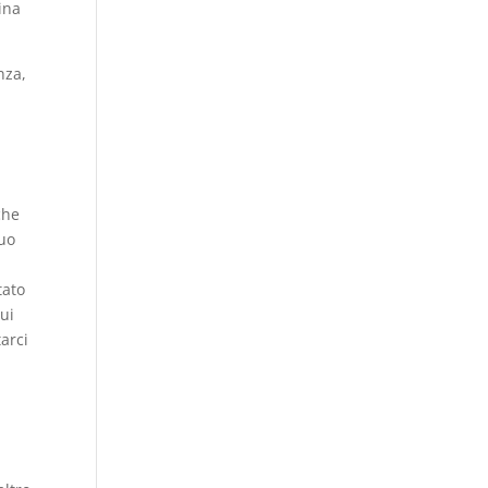
ina
nza,
i
che
suo
tato
sui
arci