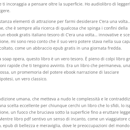
he ti incoraggia a pensare oltre la superficie. Ho audiolibro di legger
lgere.
stanza elementi di attrazione per farmi desiderare C’era una volta
me, che è sempre alla ricerca di qualcosa che spinga i confini della
un ebook gratis italiano tesoro di C’era una volta… innovative e sce
zione, mi sono reso conto che il suo vero potere stava nella sua cap
ascoltato, come un abbraccio epub gratis in una giornata fredda.
 soap opera, questo libro è un vero tesoro. È pieno di colpi libro gr
ioni rapide che ti tengono avvinto. Era un libro che permaneva, un
scossa, un promemoria del potere ebook narrazione di lasciare
ipotesi, un vero classico.
ondizione umana, che metteva a nudo le complessità e le contraddiz
una scelta eccellente per chiunque cerchi un libro che lo sfidi, lo is
ione, un fuoco che bruciava sotto la superficie fino a eruttare legg
entre libro pdf sentivo un senso di incanto, come un viaggiatore 
o, epub di bellezza e meraviglia, dove le preoccupazioni del mondo