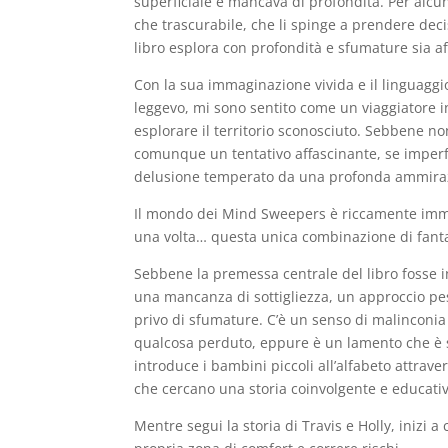
superficiale e mancava di profondità. Per alcuni
che trascurabile, che li spinge a prendere deci
libro esplora con profondità e sfumature sia af
Con la sua immaginazione vivida e il linguagg
leggevo, mi sono sentito come un viaggiatore in
esplorare il territorio sconosciuto. Sebbene non 
comunque un tentativo affascinante, se imperfe
delusione temperato da una profonda ammirazio
Il mondo dei Mind Sweepers è riccamente immag
una volta… questa unica combinazione di fanta
Sebbene la premessa centrale del libro fosse
una mancanza di sottigliezza, un approccio p
privo di sfumature. C’è un senso di malinconia
qualcosa perduto, eppure è un lamento che è si
introduce i bambini piccoli all’alfabeto attrave
che cercano una storia coinvolgente e educativa
Mentre segui la storia di Travis e Holly, inizi 