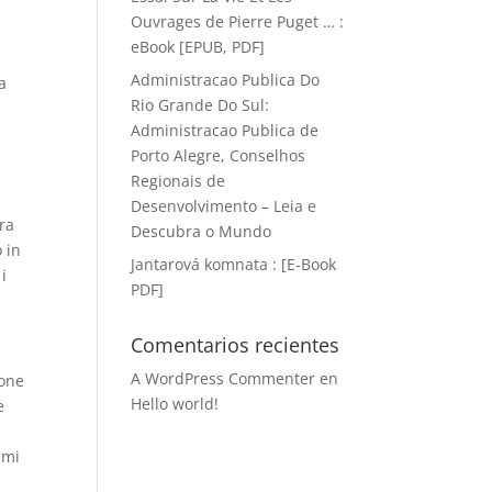
Ouvrages de Pierre Puget … :
eBook [EPUB, PDF]
Administracao Publica Do
a
Rio Grande Do Sul:
Administracao Publica de
Porto Alegre, Conselhos
Regionais de
Desenvolvimento – Leia e
ura
Descubra o Mundo
 in
Jantarová komnata : [E-Book
i
PDF]
Comentarios recientes
A WordPress Commenter
en
ione
Hello world!
e
 mi