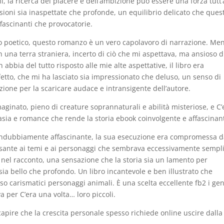
, la ricerca del piacere e dell’ambizione può essere una forza tutt’
sioni sia inaspettate che profonde, un equilibrio delicato che ques
fascinanti che provocatorie.
io poetico, questo romanzo è un vero capolavoro di narrazione. Me
 una terra straniera, incerto di ciò che mi aspettava, ma ansioso d
abbia del tutto risposto alle mie alte aspettative, il libro era
tto, che mi ha lasciato sia impressionato che deluso, un senso di
ne per la scaricare audace e intransigente dell’autore.
inato, pieno di creature soprannaturali e abilità misteriose, e C’
sia e romance che rende la storia ebook coinvolgente e affascinan
 indubbiamente affascinante, la sua esecuzione era compromessa 
esante ai temi e ai personaggi che sembrava eccessivamente sempl
 nel racconto, una sensazione che la storia sia un lamento per
a bello che profondo. Un libro incantevole e ben illustrato che
rso carismatici personaggi animali. È una scelta eccellente fb2 i gen
 per C’era una volta… loro piccoli.
a capire che la crescita personale spesso richiede online uscire dalla