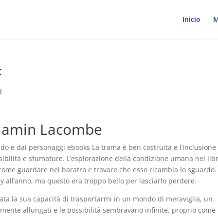
Inicio
M
F
d
enjamin Lacombe
do e dai personaggi ebooks La trama è ben costruita e l’inclusione 
ibilità e sfumature. L’esplorazione della condizione umana nel lib
ome guardare nel baratro e trovare che esso ricambia lo sguardo.
ey all’anno, ma questo era troppo bello per lasciarlo perdere.
stata la sua capacità di trasportarmi in un mondo di meraviglia, un
amente allungati e le possibilità sembravano infinite, proprio come