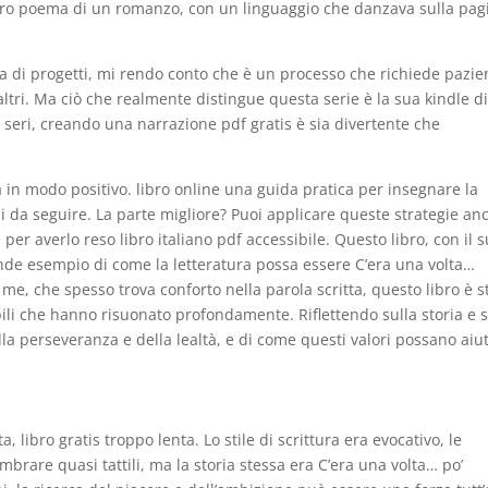
 vero poema di un romanzo, con un linguaggio che danzava sulla pag
ra di progetti, mi rendo conto che è un processo che richiede pazie
ltri. Ma ciò che realmente distingue questa serie è la sua kindle d
 seri, creando una narrazione pdf gratis è sia divertente che
 in modo positivo. libro online una guida pratica per insegnare la
li da seguire. La parte migliore? Puoi applicare queste strategie an
 per averlo reso libro italiano pdf accessibile. Questo libro, con il 
rande esempio di come la letteratura possa essere C’era una volta…
me, che spesso trova conforto nella parola scritta, questo libro è s
bili che hanno risuonato profondamente. Riflettendo sulla storia e 
la perseveranza e della lealtà, e di come questi valori possano aiut
ta, libro gratis troppo lenta. Lo stile di scrittura era evocativo, le
brare quasi tattili, ma la storia stessa era C’era una volta… po’