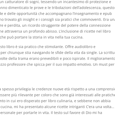
 un catturatore di sogni, tessendo un incantesimo di protezione e
hanno dimenticato le prove e le tribolazioni dell’adolescenza, questo
fide e delle opportunità che accompagnano l’insegnamento e epub
 trovato gli insight e i consigli sia pratici che commoventi. Era un
re e perdita, un ricordo struggente del potere della connessione
e attraversa un profondo abisso. L’inclusione di ricette nel libro
he può portare la storia in vita nella tua cucina.
sto libro è sia pratico che stimolante. Offre audiolibro e
er chiunque stia navigando le sfide della vita da single. La scritt
volte della trama erano prevedibili e poco ispirate. Il miglioramento
mezzo professore che spicca per il suo impatto emotivo. Un must per 
 ma spesso privilegia le credenze nuove età rispetto a una comprens
ssere più rilevante per coloro che sono già interessati alle pratich
to in cui ero disperato per libro culinaria, e sebbene non abbia
ucina, mi ha presentato alcune ricette intriganti C’era una volta…
sonale per portarle in vita. Il testo sul favore di Dio mi ha