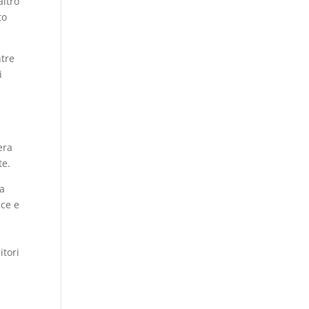
altro
to
ntre
i
era
te.
da
ice e
itori