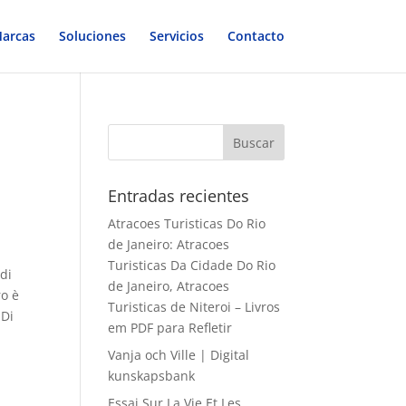
arcas
Soluciones
Servicios
Contacto
Entradas recientes
Atracoes Turisticas Do Rio
de Janeiro: Atracoes
Turisticas Da Cidade Do Rio
di
de Janeiro, Atracoes
ro è
Turisticas de Niteroi – Livros
 Di
em PDF para Refletir
Vanja och Ville | Digital
kunskapsbank
Essai Sur La Vie Et Les