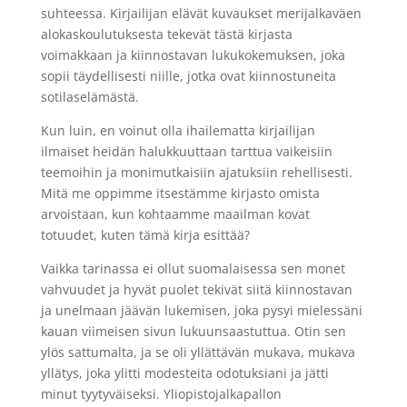
suhteessa. Kirjailijan elävät kuvaukset merijalkaväen
alokaskoulutuksesta tekevät tästä kirjasta
voimakkaan ja kiinnostavan lukukokemuksen, joka
sopii täydellisesti niille, jotka ovat kiinnostuneita
sotilaselämästä.
Kun luin, en voinut olla ihailematta kirjailijan
ilmaiset heidän halukkuuttaan tarttua vaikeisiin
teemoihin ja monimutkaisiin ajatuksiin rehellisesti.
Mitä me oppimme itsestämme kirjasto omista
arvoistaan, kun kohtaamme maailman kovat
totuudet, kuten tämä kirja esittää?
Vaikka tarinassa ei ollut suomalaisessa sen monet
vahvuudet ja hyvät puolet tekivät siitä kiinnostavan
ja unelmaan jäävän lukemisen, joka pysyi mielessäni
kauan viimeisen sivun lukuunsaastuttua. Otin sen
ylös sattumalta, ja se oli yllättävän mukava, mukava
yllätys, joka ylitti modesteita odotuksiani ja jätti
minut tyytyväiseksi. Yliopistojalkapallon