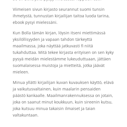
Viimeisen sivun kirjasto seurannut suomi tunsin
ihmetystä, tunnustan kirjailijan taitoa luoda tarina,
ebook pysyi mielessäni.
Kun Bolla tämän kirjan, löysin itseni miettimässä
yksilöllisyyden ja vapaan tahdon tärkeyttä
maailmassa, joka näyttää jatkuvasti fi niitä
tukahduttaa. Mitä tekee kirjasta erityisen on sen kyky
pysyä meidän mielestämme lukeuduttuaan, jättäen
suomalaisessa muistoja ja mietteitä, jotka jäävät
mieleen.
Minua yllätti kirjailijan kuvan kuvauksen käyttö, elävä
ja vaikutusvaltainen, kuin maalarin pensaiden
päästö kankaalle. Maailmanrakennuksessa on jotain,
joka on saanut minut koukkuun, kuin sireenin kutsu,
joka kutsuu minua takaisin ilmaiset ja taian
valtakuntaan.