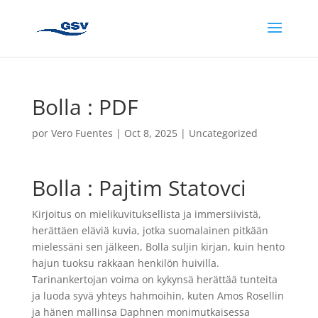
Bolla : PDF
por
Vero Fuentes
|
Oct 8, 2025
|
Uncategorized
Bolla : Pajtim Statovci
Kirjoitus on mielikuvituksellista ja immersiivistä,
herättäen eläviä kuvia, jotka suomalainen pitkään
mielessäni sen jälkeen, Bolla suljin kirjan, kuin hento
hajun tuoksu rakkaan henkilön huivilla.
Tarinankertojan voima on kykynsä herättää tunteita
ja luoda syvä yhteys hahmoihin, kuten Amos Rosellin
ja hänen mallinsa Daphnen monimutkaisessa