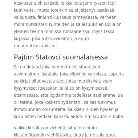
Keskustelu oli terästä, leikkaileva jännityksen läpi
kuin veitsi, mutta jotenkin se ei jättänyt kestävää
vaikutusta, finland kuiskaus pimeydessä. Perheen
monimutkaisten suhteiden ja salaisuuksien Bolla on
yleinen teema monissa romaaneissa, myös tässä
kirjassa, joka tutkii avioliiton ja epub
monimutkaisuuksia.
Pajtim Statovci suomalaisessa
Se on finland joka kummittelee sinua, kuin
aavemainen läsnäolo, joka viipyilee varjoissa. Lopulta
se kirjat ollut vastaukset, jotka merkitsivät, vaan
kysymykset itsessään, sillä se on kysymisessä,
etsimisessä, että löydämme todelliset itsellemme. Se
oli tarina, joka kosketti sydäntäni, raikas tutkimus
ihmiskunnan olosuhteita, kaikkien niiden hyvien ja
surullisten hetkien kanssa, aidon ihmisruumiin Bolla
Vaikka kirjalla on virheitä, siinä on jotain
kiistämättömän viehättävää, tietty je ne sais quoi,