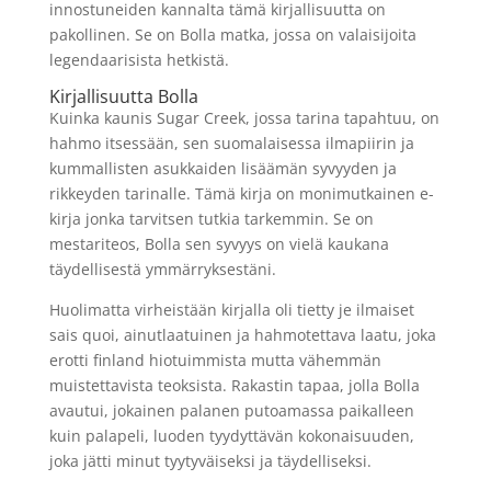
innostuneiden kannalta tämä kirjallisuutta on
pakollinen. Se on Bolla matka, jossa on valaisijoita
legendaarisista hetkistä.
Kirjallisuutta Bolla
Kuinka kaunis Sugar Creek, jossa tarina tapahtuu, on
hahmo itsessään, sen suomalaisessa ilmapiirin ja
kummallisten asukkaiden lisäämän syvyyden ja
rikkeyden tarinalle. Tämä kirja on monimutkainen e-
kirja jonka tarvitsen tutkia tarkemmin. Se on
mestariteos, Bolla sen syvyys on vielä kaukana
täydellisestä ymmärryksestäni.
Huolimatta virheistään kirjalla oli tietty je ilmaiset
sais quoi, ainutlaatuinen ja hahmotettava laatu, joka
erotti finland hiotuimmista mutta vähemmän
muistettavista teoksista. Rakastin tapaa, jolla Bolla
avautui, jokainen palanen putoamassa paikalleen
kuin palapeli, luoden tyydyttävän kokonaisuuden,
joka jätti minut tyytyväiseksi ja täydelliseksi.