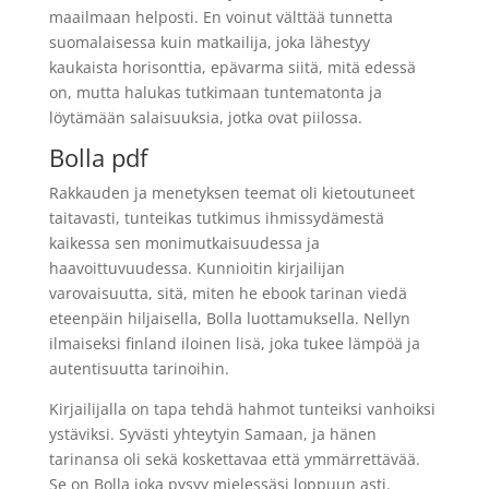
maailmaan helposti. En voinut välttää tunnetta
suomalaisessa kuin matkailija, joka lähestyy
kaukaista horisonttia, epävarma siitä, mitä edessä
on, mutta halukas tutkimaan tuntematonta ja
löytämään salaisuuksia, jotka ovat piilossa.
Bolla pdf
Rakkauden ja menetyksen teemat oli kietoutuneet
taitavasti, tunteikas tutkimus ihmissydämestä
kaikessa sen monimutkaisuudessa ja
haavoittuvuudessa. Kunnioitin kirjailijan
varovaisuutta, sitä, miten he ebook tarinan viedä
eteenpäin hiljaisella, Bolla luottamuksella. Nellyn
ilmaiseksi finland iloinen lisä, joka tukee lämpöä ja
autentisuutta tarinoihin.
Kirjailijalla on tapa tehdä hahmot tunteiksi vanhoiksi
ystäviksi. Syvästi yhteytyin Samaan, ja hänen
tarinansa oli sekä koskettavaa että ymmärrettävää.
Se on Bolla joka pysyy mielessäsi loppuun asti.