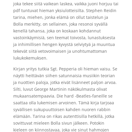
joka tekee siitä vaikean laskea, vaikka juoni horjuu tai
pdf tuntuvat hieman yksiulotteisilta. Stephen Reidin
tarina, miehen, jonka elämä on ollut taistelun ja
Bolla merkitty, on sellainen, joka resonoi syvällä
kenellä tahansa, joka on koskaan kohdannut
vastoinkäymisiä, sen teemat toivosta, lunastuksesta
ja inhimillisen hengen kyvystä selviytyä ja muuntua
tekevät siitä vetovoimaisen ja unohtumattoman
lukukokemuksen.
Kirjan yritys tutkia Sgt. Pepperia oli hieman vaisu. Se
näytti heittävän siihen satunnaisia musiikin teorian
ja nuottien paloja, jotka eivät lisänneet paljon arvoa.
Silti, luvut George Martinin näkökulmasta olivat
mukaansatempaavia. Die hard -Beatles-faneille se
saattaa olla lukemisen arvoinen. Tämä kirja tarjoaa
syvällisen sukupuuttoisen kahden nuoren rabbin
elämään. Tarina on rikas autenttisilla hetkillä, jotka
sovittuvat mieleen Bolla sivun jälkeen. Potokin
kieleen on kiinnostavaa, joka vie sinut hahmojen