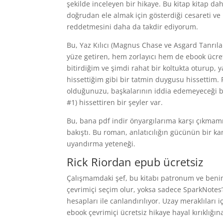
şekilde inceleyen bir hikaye. Bu kitap kitap da
doğrudan ele almak için gösterdiği cesareti ve
reddetmesini daha da takdir ediyorum.
Bu, Yaz Kılıcı (Magnus Chase ve Asgard Tanrılar
yüze getiren, hem zorlayıcı hem de ebook ücrets
bitirdiğim ve şimdi rahat bir koltukta oturup,
hissettiğim gibi bir tatmin duygusu hissettim. R
olduğunuzu, başkalarının iddia edemeyeceği bir
#1) hissettiren bir şeyler var.
Bu, bana pdf indir önyargılarıma karşı çıkmam
bakıştı. Bu roman, anlatıcılığın gücünün bir ka
uyandırma yeteneği.
Rick Riordan epub ücretsiz
Çalışmamdaki şef, bu kitabı patronum ve benim
çevrimiçi seçim olur, yoksa sadece SparkNotes’a
hesapları ile canlandırılıyor. Uzay meraklıları i
ebook çevrimiçi ücretsiz hikaye hayal kırıklığı