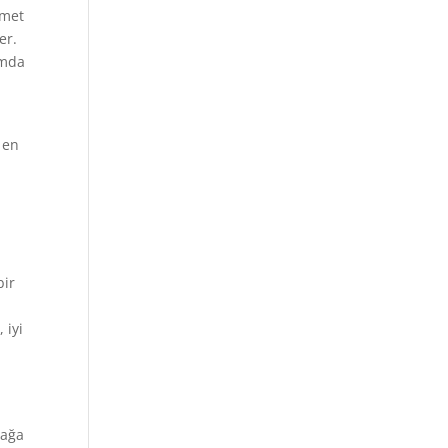
zmet
er.
ımda
 en
bir
 iyi
bağa