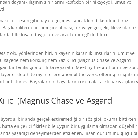
nsan dayanıklılığının sınırlarını keşfeden bir hikayeydi, umut ve
ydi.
lması, bir resim gibi hayata geçmesi, ancak kendi kendine biraz
u. Baş karakterin bir hemşire olması, hikayeye gerçekçilik ve otantikl
arda bile insan duyguları ve arzularının güçlü bir rol
etsiz oku yönlerinden biri, hikayenin karanlık unsurlarını umut ve
bu sayede hem korkunç hem Yaz Kılıcı (Magnus Chase ve Asgard
oğan bir feniks gibi bir hikaye yarattı. Meeting the author in person,
layer of depth to my interpretation of the work, offering insights i
d pdf stories. Başkalarının hayatlarını okumak, farklı bakış açıları 
 Kılıcı (Magnus Chase ve Asgard
nüyordu, bir anda gerçekleştiremediği bir söz gibi, okuma bittikten
, hatta en çekici fikirler bile uygun bir uygulama olmadan düşebilir
rmanda yaşadığı deneyimlerden etkilenen, insan durumunu güçlü bi