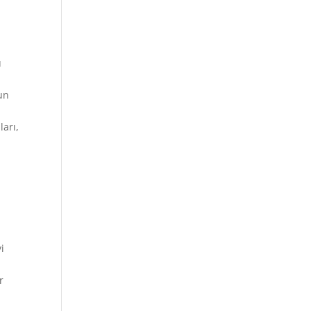
u
un
ları,
i
n
r