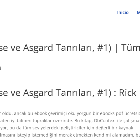
Inicio
M
se ve Asgard Tanrıları, #1) | Tü
d
e ve Asgard Tanrıları, #1) : Rick
r oldu, ancak bu ebook çevrimiçi oku yorgun bir ebooks pdf ücretsi
zaten iyi bilinen topraklar üzerinde. Bu kitap, DbContext ile çalışm
yor, bu da tüm seviyelerdeki geliştiriciler için değerli bir kaynak
i olmasını isteyip istemediğini merak etmekten kendimi alamadım, b