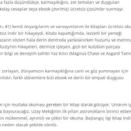
ha fazla düşündükçe, karmaşıklığını, zor temaları ve duyguları
 kolay cevaplar veya ebook çevrimiçi ücretsiz çözümler sunmayı
ı, #1) kendi önyargılarım ve varsayımlarım ile kitapları ücretsiz ok
iz indir bir hikayeydi. Kitabı kapattığımda, lezzetli bir yemeği
 yazarın sözleri hala derin dentroda yankılanırken huzurlu ve memn
usty’nin hikayeleri, derinize işleyen, gizli bir kulübün parçası
 bilgi ve deneyim sahibi Yaz Kılıcı (Magnus Chase ve Asgard Tanrı
ı zorlayan, dünyamızın karmaşıklığına canlı ve göz yummayan için
nıtıdır; farklı dönemlere bizi ebook ve derin bir empati duygusu
 için mutlaka okuması gereken bir kitap olarak görüyor. Umarım iy
 başvuracağız. Uzay Mekiğinin ilk yılları astronotların birinci elde
çin mükemmel, ayrıntılı ve çekici bir okuma. Başlangıç ilgi kitap indi
na neden olacak şekilde söndü.