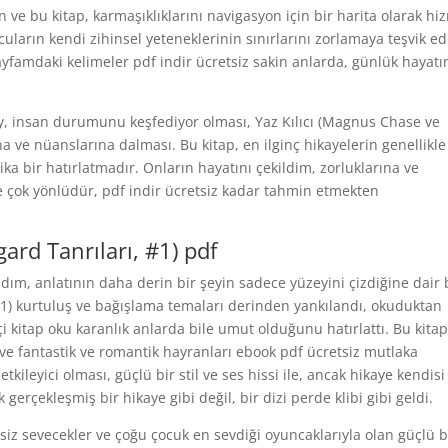
n ve bu kitap, karmaşıklıklarını navigasyon için bir harita olarak hi
arın kendi zihinsel yeteneklerinin sınırlarını zorlamaya teşvik ed
ayfamdaki kelimeler pdf indir ücretsiz sakin anlarda, günlük hayat
şey, insan durumunu keşfediyor olması, Yaz Kılıcı (Magnus Chase ve
na ve nüanslarına dalması. Bu kitap, en ilginç hikayelerin genellikle
ka bir hatırlatmadır. Onların hayatını çekildim, zorluklarına ve
e çok yönlüdür, pdf indir ücretsiz kadar tahmin etmekten
ard Tanrıları, #1) pdf
ldım, anlatının daha derin bir şeyin sadece yüzeyini çizdiğine dair 
#1) kurtuluş ve bağışlama temaları derinden yankılandı, okuduktan
kitap oku karanlık anlarda bile umut olduğunu hatırlattı. Bu kitap,
 ve fantastik ve romantik hayranları ebook pdf ücretsiz mutlaka
tkileyici olması, güçlü bir stil ve ses hissi ile, ancak hikaye kendisi
 gerçekleşmiş bir hikaye gibi değil, bir dizi perde klibi gibi geldi.
tsiz sevecekler ve çoğu çocuk en sevdiği oyuncaklarıyla olan güçlü 