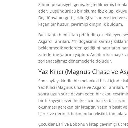
Zihnin potansiyeli geniş, keşfedilmemiş bir ala
eder. Düşündürücü bir okuma fb2 olup, okuyucul
Dış dünyanın geri çekildiği ve sadece ben ve s
kaçan bir huzur, çevrimiçi dinginlik buldum.
Bu kitapta beni kitap pdf indir çok etkileyen 
Asgard Tanrıları, #1) doğasının karmaşıklıkları
beklenmedik yerlerden geldiğini hatırlatan hari
zaferlerine yatırım yaptım. Anlatım karmaşık v
zorlanacağımız dönemeçlerle doludur.
Yaz Kılıcı (Magnus Chase ve Asg
Son sayfayı kindle bir melankoli hissi içinde ka
Yaz Kılıcı (Magnus Chase ve Asgard Tanrıları, 
sonra uzun süre devam eden bir akor, çevrimiçi 
bir hikayeyi seven herkes için harika bir seçim
okunması gereken bir kitaptır. Yazının basit ve e
içerik ve derinlik bakımından eksikti, tam olarak
Çocuklar Earl ve Bobo’nun kitap çevrimiçi ücre