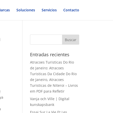
arcas
Soluciones
Servicios
Contacto
m
Entradas recientes
Atracoes Turisticas Do Rio
de Janeiro: Atracoes
Turisticas Da Cidade Do Rio
de Janeiro, Atracoes
Turisticas de Niteroi – Livros
em PDF para Refletir
z
aya
Vanja och Ville | Digital
kunskapsbank
u
Essai Sur La Vie Et Les