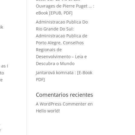
Ouvrages de Pierre Puget … :
eBook [EPUB, PDF]
Administracao Publica Do
ik
Rio Grande Do Sul:
Administracao Publica de
Porto Alegre, Conselhos
Regionais de
Desenvolvimento – Leia e
Descubra o Mundo
 as I
Jantarová komnata : [E-Book
nto
PDF]
ve
Comentarios recientes
A WordPress Commenter
en
Hello world!
.
r