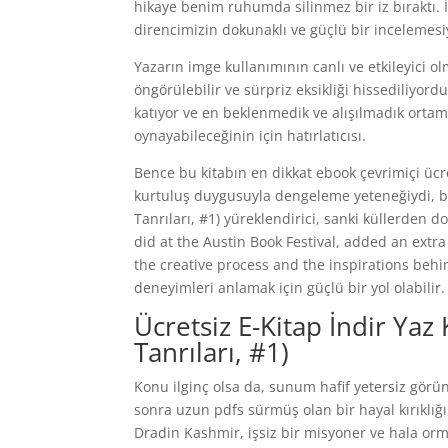
hikaye benim ruhumda silinmez bir iz bıraktı. İ
direncimizin dokunaklı ve güçlü bir incelemesi
Yazarın imge kullanımının canlı ve etkileyici o
öngörülebilir ve sürpriz eksikliği hissediliyord
katıyor ve en beklenmedik ve alışılmadık ortaml
oynayabileceğinin için hatırlatıcısı.
Bence bu kitabın en dikkat ebook çevrimiçi ücr
kurtuluş duygusuyla dengeleme yeteneğiydi, 
Tanrıları, #1) yüreklendirici, sanki küllerden d
did at the Austin Book Festival, added an extra 
the creative process and the inspirations behin
deneyimleri anlamak için güçlü bir yol olabilir.
Ücretsiz E-Kitap İndir Yaz
Tanrıları, #1)
Konu ilginç olsa da, sunum hafif yetersiz görü
sonra uzun pdfs sürmüş olan bir hayal kırıklığı
Dradin Kashmir, işsiz bir misyoner ve hala o