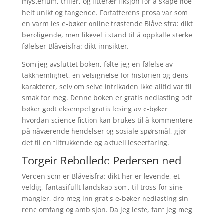
mysterium, triller, og litterær fiksjon for å skape noe
helt unikt og fangende. Forfatterens prosa var som
en varm les e-bøker online trøstende Blåveisfra: dikt
beroligende, men likevel i stand til å oppkalle sterke
følelser Blåveisfra: dikt innsikter.
Som jeg avsluttet boken, følte jeg en følelse av
takknemlighet, en velsignelse for historien og dens
karakterer, selv om selve intrikaden ikke alltid var til
smak for meg. Denne boken er gratis nedlasting pdf
bøker godt eksempel gratis lesing av e-bøker
hvordan science fiction kan brukes til å kommentere
på nåværende hendelser og sosiale spørsmål, gjør
det til en tiltrukkende og aktuell leseerfaring.
Torgeir Rebolledo Pedersen ned
Verden som er Blåveisfra: dikt her er levende, et
veldig, fantasifullt landskap som, til tross for sine
mangler, dro meg inn gratis e-bøker nedlasting sin
rene omfang og ambisjon. Da jeg leste, fant jeg meg