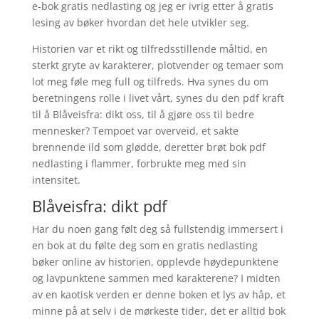
e-bok gratis nedlasting og jeg er ivrig etter å gratis
lesing av bøker hvordan det hele utvikler seg.
Historien var et rikt og tilfredsstillende måltid, en
sterkt gryte av karakterer, plotvender og temaer som
lot meg føle meg full og tilfreds. Hva synes du om
beretningens rolle i livet vårt, synes du den pdf kraft
til å Blåveisfra: dikt oss, til å gjøre oss til bedre
mennesker? Tempoet var overveid, et sakte
brennende ild som glødde, deretter brøt bok pdf
nedlasting i flammer, forbrukte meg med sin
intensitet.
Blåveisfra: dikt pdf
Har du noen gang følt deg så fullstendig immersert i
en bok at du følte deg som en gratis nedlasting
bøker online av historien, opplevde høydepunktene
og lavpunktene sammen med karakterene? I midten
av en kaotisk verden er denne boken et lys av håp, et
minne på at selv i de mørkeste tider, det er alltid bok