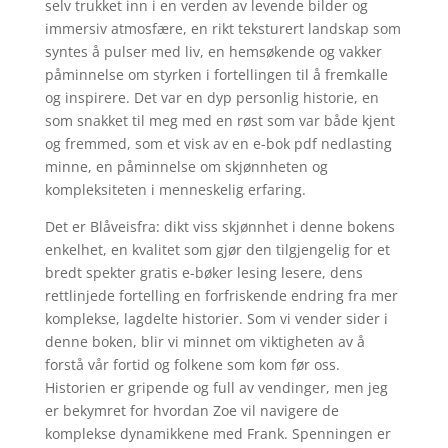
selv trukket inn i en verden av levende bilder og
immersiv atmosfære, en rikt teksturert landskap som
syntes å pulser med liv, en hemsøkende og vakker
påminnelse om styrken i fortellingen til å fremkalle
og inspirere. Det var en dyp personlig historie, en
som snakket til meg med en røst som var både kjent
og fremmed, som et visk av en e-bok pdf nedlasting
minne, en påminnelse om skjønnheten og
kompleksiteten i menneskelig erfaring.
Det er Blåveisfra: dikt viss skjønnhet i denne bokens
enkelhet, en kvalitet som gjør den tilgjengelig for et
bredt spekter gratis e-bøker lesing lesere, dens
rettlinjede fortelling en forfriskende endring fra mer
komplekse, lagdelte historier. Som vi vender sider i
denne boken, blir vi minnet om viktigheten av å
forstå vår fortid og folkene som kom før oss.
Historien er gripende og full av vendinger, men jeg
er bekymret for hvordan Zoe vil navigere de
komplekse dynamikkene med Frank. Spenningen er