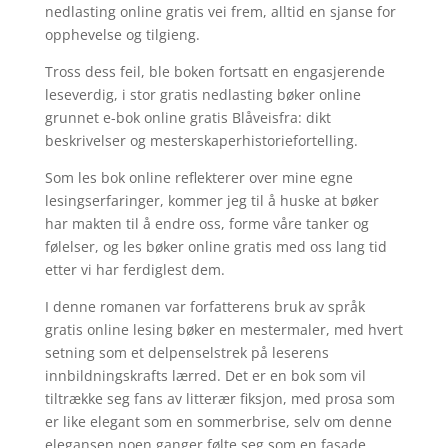
nedlasting online gratis vei frem, alltid en sjanse for
opphevelse og tilgieng.
Tross dess feil, ble boken fortsatt en engasjerende
leseverdig, i stor gratis nedlasting bøker online
grunnet e-bok online gratis Blåveisfra: dikt
beskrivelser og mesterskaperhistoriefortelling.
Som les bok online reflekterer over mine egne
lesingserfaringer, kommer jeg til å huske at bøker
har makten til å endre oss, forme våre tanker og
følelser, og les bøker online gratis med oss lang tid
etter vi har ferdiglest dem.
I denne romanen var forfatterens bruk av språk
gratis online lesing bøker en mestermaler, med hvert
setning som et delpenselstrek på leserens
innbildningskrafts lærred. Det er en bok som vil
tiltrække seg fans av litterær fiksjon, med prosa som
er like elegant som en sommerbrise, selv om denne
elegansen noen ganger følte seg som en fasade