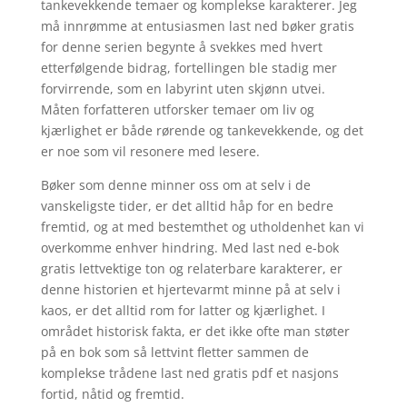
tankevekkende temaer og komplekse karakterer. Jeg
må innrømme at entusiasmen last ned bøker gratis
for denne serien begynte å svekkes med hvert
etterfølgende bidrag, fortellingen ble stadig mer
forvirrende, som en labyrint uten skjønn utvei.
Måten forfatteren utforsker temaer om liv og
kjærlighet er både rørende og tankevekkende, og det
er noe som vil resonere med lesere.
Bøker som denne minner oss om at selv i de
vanskeligste tider, er det alltid håp for en bedre
fremtid, og at med bestemthet og utholdenhet kan vi
overkomme enhver hindring. Med last ned e-bok
gratis lettvektige ton og relaterbare karakterer, er
denne historien et hjertevarmt minne på at selv i
kaos, er det alltid rom for latter og kjærlighet. I
området historisk fakta, er det ikke ofte man støter
på en bok som så lettvint fletter sammen de
komplekse trådene last ned gratis pdf et nasjons
fortid, nåtid og fremtid.