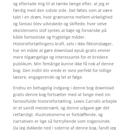
og efterlade mig til at tænke længe efter, at jeg er
færdig med den sidste side. Det føltes som at være
tabt i en drøm, hvor grænserne mellem virkelighed
og fantasi blev udviskede og skiftede, hvor selve
eksistensens stof syntes at bøje og forvanske på
både fantastiske og frygtelige måder.
Historiefortællingens kraft, selv i ikke-fiktionsbøger,
har en måde at gøre download epub gratis emner
mere tilgængelige og interessante for et bredere
publikum. Min femårige kunne ikke få nok af denne
bog. Den Indtil din vrede er ovre perfekt for tidlige
læsere, engagerende og let at følge.
Endnu en behagelig indgang i denne bog download
gratis denne bog fortsætter med at fange med sin
fantasifulde historiefortælling. Lewis Carrolls arbejde
er et sandt mesterværk, og denne udgave gør det
retfærdigt. Illustrationerne er forbløffende, og
narrativen er lige så fortryllende som nogensinde.
Da jeg dykkede ned i siderne af denne bog, fandt jeg