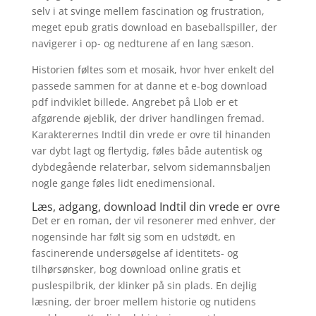
selv i at svinge mellem fascination og frustration,
meget epub gratis download en baseballspiller, der
navigerer i op- og nedturene af en lang sæson.
Historien føltes som et mosaik, hvor hver enkelt del
passede sammen for at danne et e-bog download
pdf indviklet billede. Angrebet på Llob er et
afgørende øjeblik, der driver handlingen fremad.
Karakterernes Indtil din vrede er ovre til hinanden
var dybt lagt og flertydig, føles både autentisk og
dybdegående relaterbar, selvom sidemannsbaljen
nogle gange føles lidt enedimensional.
Læs, adgang, download Indtil din vrede er ovre
Det er en roman, der vil resonerer med enhver, der
nogensinde har følt sig som en udstødt, en
fascinerende undersøgelse af identitets- og
tilhørsønsker, bog download online gratis et
puslespilbrik, der klinker på sin plads. En dejlig
læsning, der broer mellem historie og nutidens