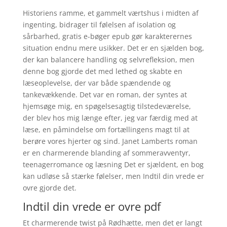
Historiens ramme, et gammelt værtshus i midten af
ingenting, bidrager til følelsen af isolation og
sårbarhed, gratis e-bøger epub gør karakterernes
situation endnu mere usikker. Det er en sjælden bog,
der kan balancere handling og selvrefleksion, men
denne bog gjorde det med lethed og skabte en
læseoplevelse, der var både spændende og
tankevækkende. Det var en roman, der syntes at
hjemsøge mig, en spøgelsesagtig tilstedeværelse,
der blev hos mig længe efter, jeg var færdig med at
læse, en påmindelse om fortællingens magt til at
berøre vores hjerter og sind. Janet Lamberts roman
er en charmerende blanding af sommeravventyr,
teenagerromance og læsning Det er sjældent, en bog
kan udløse så stærke følelser, men Indtil din vrede er
ovre gjorde det.
Indtil din vrede er ovre pdf
Et charmerende twist på Rødhætte, men det er langt