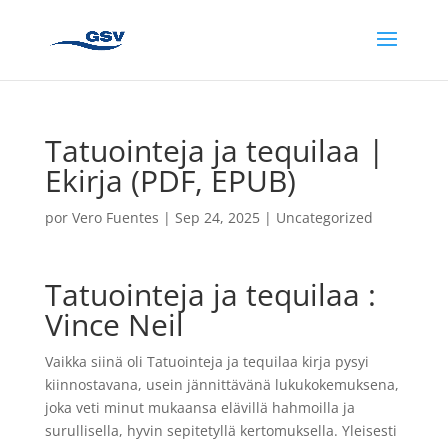
Tatuointeja ja tequilaa |
Ekirja (PDF, EPUB)
por
Vero Fuentes
|
Sep 24, 2025
|
Uncategorized
Tatuointeja ja tequilaa :
Vince Neil
Vaikka siinä oli Tatuointeja ja tequilaa kirja pysyi
kiinnostavana, usein jännittävänä lukukokemuksena,
joka veti minut mukaansa elävillä hahmoilla ja
surullisella, hyvin sepitetyllä kertomuksella. Yleisesti