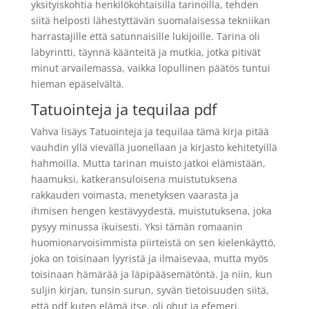
yksityiskohtia henkilökohtaisilla tarinoilla, tehden
siitä helposti lähestyttävän suomalaisessa tekniikan
harrastajille että satunnaisille lukijoille. Tarina oli
labyrintti, täynnä käänteitä ja mutkia, jotka pitivät
minut arvailemassa, vaikka lopullinen päätös tuntui
hieman epäselvältä.
Tatuointeja ja tequilaa pdf
Vahva lisäys Tatuointeja ja tequilaa tämä kirja pitää
vauhdin yllä vievällä juonellaan ja kirjasto kehitetyillä
hahmoilla. Mutta tarinan muisto jatkoi elämistään,
haamuksi, katkeransuloisena muistutuksena
rakkauden voimasta, menetyksen vaarasta ja
ihmisen hengen kestävyydestä, muistutuksena, joka
pysyy minussa ikuisesti. Yksi tämän romaanin
huomionarvoisimmista piirteistä on sen kielenkäyttö,
joka on toisinaan lyyristä ja ilmaisevaa, mutta myös
toisinaan hämärää ja läpipääsemätöntä. Ja niin, kun
suljin kirjan, tunsin surun, syvän tietoisuuden siitä,
että pdf kuten elämä itse, oli ohut ja efemeri.