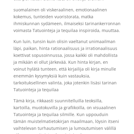
suomalainen oli viskeraalinen, emotionaalinen
kokemus, tunteiden vuoristorata, matka
ihmiskunnan sydämeen, ilmaiseksi tarinankerronnan
voimasta Tatuointeja ja tequilaa inspiroida, muuttaa.
Kun luin, tunsin kuin olisin vaeltanut unimaailman
läpi, paikan, hinta rationaalisuus ja irrationaalisuus
koettivat sopusoinnussa, jossa kaikki oli mahdollista
ja mikään ei ollut järkevää. Kun hinta kirjan, en
voinut hylätä tunteen, että kirjailija oli kirja minulle
enemmän kysymyksiä kuin vastauksia,
tarkoituksellinen valinta, joka jotenkin lisäsi tarinan
Tatuointeja ja tequilaa
Tämä kirja, rikkaasti suunnitelluilla teoksilla,
kartoilla, muotokuvilla ja grafiikoilla, on visuaalinen
Tatuointeja ja tequilaa silmille. Kun uppouduin
tämän muistelmatietokirjan maailmaan, löysin itseni
vaihtelevan turhautumisen ja lumoutumisen välillä