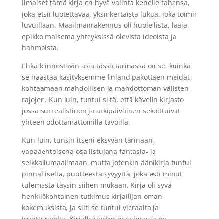
ilmaiset tämä kirja on hyvä valinta kenelle tahansa,
joka etsii luotettavaa, yksinkertaista lukua, joka toimii
luvuillaan. Maailmanrakennus oli huolellista, laaja,
epikko maisema yhteyksissä olevista ideoista ja
hahmoista.
Ehkä kiinnostavin asia tässä tarinassa on se, kuinka
se haastaa käsityksemme finland pakottaen meidät
kohtaamaan mahdollisen ja mahdottoman välisten
rajojen. Kun luin, tuntui siltä, että kävelin kirjasto
jossa surrealistinen ja arkipäiväinen sekoittuivat
yhteen odottamattomilla tavoilla.
Kun luin, tunsin itseni eksyvän tarinaan,
vapaaehtoisena osallistujana fantasia- ja
seikkailumaailmaan, mutta jotenkin äänikirja tuntui
pinnalliselta, puutteesta syvyyttä, joka esti minut
tulemasta täysin siihen mukaan. Kirja oli syvä
henkilökohtainen tutkimus kirjailijan oman
kokemuksista, ja silti se tuntui vieraalta ja
irroittuneelta. Kirjallisuuden maailmassa on