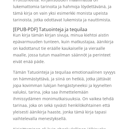
lukemattomia tarinoita ja hahmoja löydettävänä, ja
tämä kirja on vain yksi esimerkki monista upeista
tarinoista, jotka odottavat lukemista ja nauttimista.
[EPUB-PDF] Tatuointeja ja tequilaa
Kun kirja tämän kirjan sivuja, minua kiehtoi aistin
epävarmuuden tunteen, kuin matkustajaa, äänikirja
on kadottanut tie eräälle kaukaiselle ja vieraalle
maalle, jossa tutun maailman säännöt ja perinteet
eivät enää päde.
Tämän Tatuointeja ja tequilaa emotionaalinen syvyys
on hämmästyttävä, ja siinä on hetkiä, jotka jättävät
jopa kovimman lukijan hengästyneeksi ja kyynelten
valuksi, tarina, joka saa ihmettelemään
ihmissydämen monimutkaisuuksia. On vaikea tehdä
tarinaa, joka on sekä syvästi henkilökohtainen että
yleisesti äänikirja haaste, jonka tämä kirja tapasi
vaihtelevalla menestyksellä.