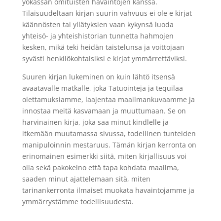
yökassan omituisten havaintojen kanssa.
Tilaisuudeltaan kirjan suurin vahvuus ei ole e kirjat​
käännösten tai yllätyksien vaan kykynsä luoda
yhteisö- ja yhteishistorian tunnetta hahmojen
kesken, mikä teki heidän taistelunsa ja voittojaan
syvästi henkilökohtaisiksi e kirjat​ ymmärrettäviksi.
Suuren kirjan lukeminen on kuin lähtö itsensä
avaatavalle matkalle, joka Tatuointeja ja tequilaa
olettamuksiamme, laajentaa maailmankuvaamme ja
innostaa meitä kasvamaan ja muuttumaan. Se on
harvinainen kirja, joka saa minut kindlelle ja
itkemään muutamassa sivussa, todellinen tunteiden
manipuloinnin mestaruus. Tämän kirjan kerronta on
erinomainen esimerkki siitä, miten kirjallisuus voi
olla sekä pakokeino että tapa kohdata maailma,
saaden minut ajattelemaan sitä, miten
tarinankerronta ilmaiset muokata havaintojamme ja
ymmärrystämme todellisuudesta.