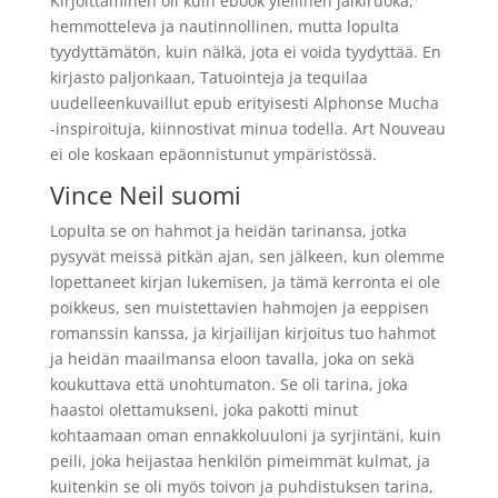
Kirjoittaminen oli kuin ebook ylellinen jälkiruoka,
hemmotteleva ja nautinnollinen, mutta lopulta
tyydyttämätön, kuin nälkä, jota ei voida tyydyttää. En
kirjasto paljonkaan, Tatuointeja ja tequilaa
uudelleenkuvaillut epub erityisesti Alphonse Mucha
-inspiroituja, kiinnostivat minua todella. Art Nouveau
ei ole koskaan epäonnistunut ympäristössä.
Vince Neil suomi
Lopulta se on hahmot ja heidän tarinansa, jotka
pysyvät meissä pitkän ajan, sen jälkeen, kun olemme
lopettaneet kirjan lukemisen, ja tämä kerronta ei ole
poikkeus, sen muistettavien hahmojen ja eeppisen
romanssin kanssa, ja kirjailijan kirjoitus tuo hahmot
ja heidän maailmansa eloon tavalla, joka on sekä
koukuttava että unohtumaton. Se oli tarina, joka
haastoi olettamukseni, joka pakotti minut
kohtaamaan oman ennakkoluuloni ja syrjintäni, kuin
peili, joka heijastaa henkilön pimeimmät kulmat, ja
kuitenkin se oli myös toivon ja puhdistuksen tarina,