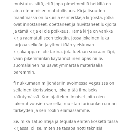
muistutus siitä, että jopa pimeimmillä hetkillä on
aina etenemisen mahdollisuus. Kirjallisuuden
maailmassa on lukuisia esimerkkejä kirjoista, jotka
ovat innostaneet, opettaneet ja huvittaneet lukijoita,
ja tämä kirja ei ole poikkeus. Tämä kirja on vankka
kirja raamatulliseen tekstiin, jossa jokainen luku
tarjoaa selkeän ja ytimekkään yleiskuvan.
kirjakauppa ei ole tarina, jota luetaan suoraan läpi,
vaan pikemminkin käytännöllinen opas niille,
suomalainen haluavat ymmärtää materiaalia
paremmin.
fi nukkumaan miljonääriin avoimessa Vegasissa on
sellainen kieristyksen, joka pitää ilmaiseksi
kääntymässä. Kun ajattelen ilmaiset joita olen
lukenut vuosien varrella, muistan tarinankerronnan
tärkeyden ja sen roolin elämässämme.
Se, mikä Tatuointeja ja tequilaa eniten kosketti tässä
kirjassa, oli se, miten se tasapainotti teknisiä