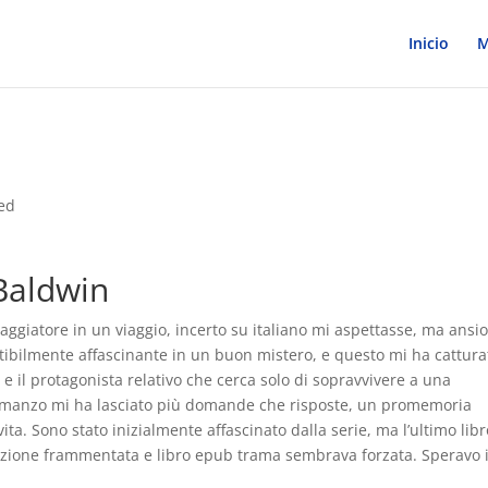
Inicio
M
ed
 Baldwin
aggiatore in un viaggio, incerto su italiano mi aspettasse, ma ansi
cutibilmente affascinante in un buon mistero, e questo mi ha cattura
e e il protagonista relativo che cerca solo di sopravvivere a una
l romanzo mi ha lasciato più domande che risposte, un promemoria
ita. Sono stato inizialmente affascinato dalla serie, ma l’ultimo libr
rrazione frammentata e libro epub trama sembrava forzata. Speravo 