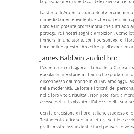
la produzione di spettacoli televisivi o altre fo
La storia di Arabella è un potente promemoria
immediatamente evidenti, e che non è mai tropp
libro è un potente promemoria che tutti abbia
perseguire i nostri sogni e ambizioni. Come let
immersi in una storia, con i personaggi e il lor
libro online questo libro offre quell’esperienz
James Baldwin audiolibro
L’esperienza di leggere il Libro della Genesi è
ebooks online storie mi hanno trasportato in 
disconnesso dal mondo in cui viviamo oggi, lasc
nella modernità. Le lotte e i trionfi dei pers
nelle loro vite e risultati. Non potei fare a m
avesse del tutto vissuto all’altezza della sua p
Con la precisione di libro italiano studioso e lo 
Testamento, offrendo una lettura sottile e avv
gratis nostre assunzioni e farci pensare diver