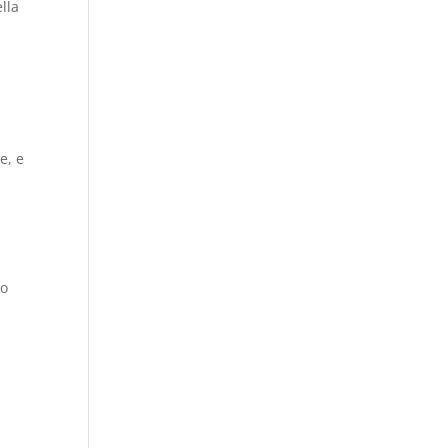
lla
e, e
to