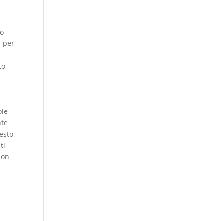
to
i per
to,
ole
nte
testo
ti
non
o