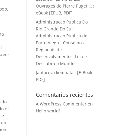
Ouvrages de Pierre Puget … :
modo,
eBook [EPUB, PDF]
Administracao Publica Do
Rio Grande Do Sul:
Era
Administracao Publica de
Porto Alegre, Conselhos
i
Regionais de
rsone
Desenvolvimento – Leia e
Descubra o Mundo
Jantarová komnata : [E-Book
PDF]
Comentarios recientes
nudo
A WordPress Commenter
en
do di
Hello world!
se
è un
ion,