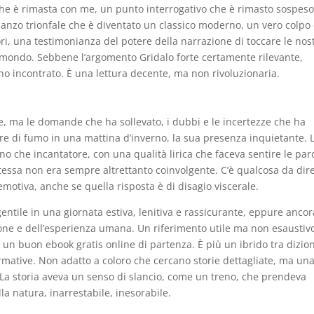
a che è rimasta con me, un punto interrogativo che è rimasto sospes
manzo trionfale che è diventato un classico moderno, un vero colpo 
tori, una testimonianza del potere della narrazione di toccare le nos
 mondo. Sebbene l’argomento Gridalo forte certamente rilevante,
 ho incontrato. È una lettura decente, ma non rivoluzionaria.
ere, ma le domande che ha sollevato, i dubbi e le incertezze che ha
ore di fumo in una mattina d’inverno, la sua presenza inquietante. 
no che incantatore, con una qualità lirica che faceva sentire le par
tessa non era sempre altrettanto coinvolgente. C’è qualcosa da dir
motiva, anche se quella risposta è di disagio viscerale.
gentile in una giornata estiva, lenitiva e rassicurante, eppure ancor
ione e dell’esperienza umana. Un riferimento utile ma non esaustiv
 un buon ebook gratis online di partenza. È più un ibrido tra dizio
ormative. Non adatto a coloro che cercano storie dettagliate, ma un
. La storia aveva un senso di slancio, come un treno, che prendeva
la natura, inarrestabile, inesorabile.