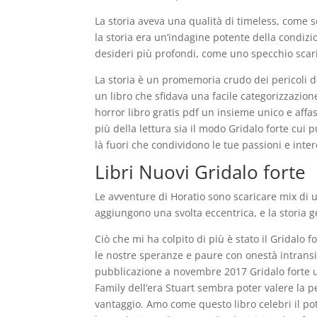
La storia aveva una qualità di timeless, come s
la storia era un’indagine potente della condi
desideri più profondi, come uno specchio scari
La storia è un promemoria crudo dei pericoli de
un libro che sfidava una facile categorizzazio
horror libro gratis pdf un insieme unico e aff
più della lettura sia il modo Gridalo forte cui 
là fuori che condividono le tue passioni e inte
Libri Nuovi Gridalo forte
Le avventure di Horatio sono scaricare mix di
aggiungono una svolta eccentrica, e la storia 
Ciò che mi ha colpito di più è stato il Gridalo
le nostre speranze e paure con onestà intransig
pubblicazione a novembre 2017 Gridalo forte u
Family dell’era Stuart sembra poter valere la p
vantaggio. Amo come questo libro celebri il poter