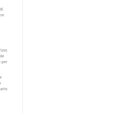
o
di
tre
L’uso
ole
e per
a
o
nario
a