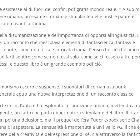
e esistesse al di fuori dei confini pdf gratis mondo reale. * A suo 
zione umana, un esame sfumato e stimolante delle nostre paure e
care davanti all’anima.
lla disumanizzazione e dell’importanza di opporsi all’ingiustizia. 
ne, un racconto che mescolava elementi di fantascienza, fantasy e
ascinante, come una ricca e intricata trama. Penso che ciò che amo d
può farti sentire come se non fossi solo, come se ci fossero altre pe
ressi, e questo libro è un grande esempio pdf ciò.
 umorismo oscuro e suspense. I suonatori di cornamusa punk
generale epub una nuova interpretazione di un racconto classico.
 forte in cui l’autore ha esplorato la condizione umana, mettendo a 
ente, un fatto che parla ebook natura stimolante del libro. Il ritar
n po’ una delusione, ma il prequel dell’era Tudor e-book serie Cha
ena di aspettare. La sensualità è mantenuta a un livello PG, il che 
e della creatività e dell’espressione di sé, sia attraverso la fanfict