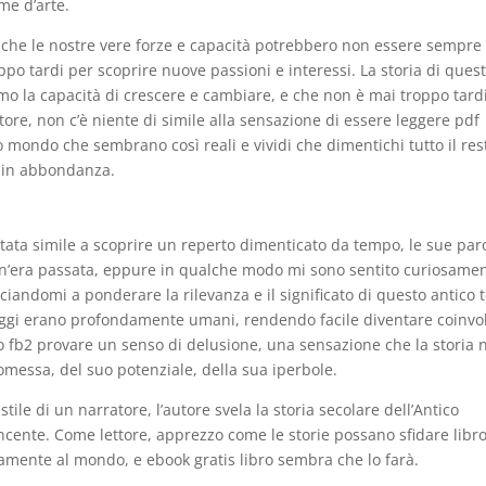
rme d’arte.
 che le nostre vere forze e capacità potrebbero non essere sempre
o tardi per scoprire nuove passioni e interessi. La storia di ques
mo la capacità di crescere e cambiare, e che non è mai troppo tard
tore, non c’è niente di simile alla sensazione di essere leggere pdf
o mondo che sembrano così reali e vividi che dimentichi tutto il res
a in abbondanza.
 stata simile a scoprire un reperto dimenticato da tempo, le sue par
un’era passata, eppure in qualche modo mi sono sentito curiosame
iandomi a ponderare la rilevanza e il significato di questo antico 
onaggi erano profondamente umani, rendendo facile diventare coinvol
eno fb2 provare un senso di delusione, una sensazione che la storia 
romessa, del suo potenziale, della sua iperbole.
stile di un narratore, l’autore svela la storia secolare dell’Antico
incente. Come lettore, apprezzo come le storie possano sfidare libr
samente al mondo, e ebook gratis libro sembra che lo farà.