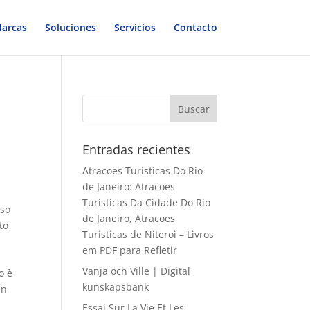
arcas
Soluciones
Servicios
Contacto
Entradas recientes
Atracoes Turisticas Do Rio
de Janeiro: Atracoes
Turisticas Da Cidade Do Rio
oso
de Janeiro, Atracoes
to
Turisticas de Niteroi – Livros
em PDF para Refletir
Vanja och Ville | Digital
o è
kunskapsbank
in
Essai Sur La Vie Et Les