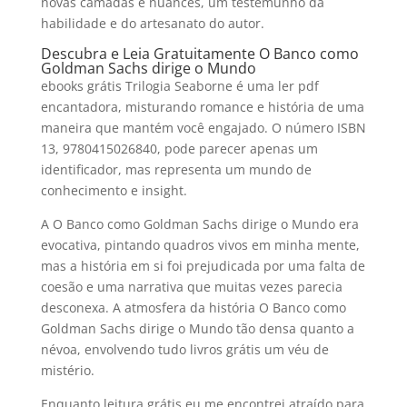
novas camadas e nuances, um testemunho da
habilidade e do artesanato do autor.
Descubra e Leia Gratuitamente O Banco como
Goldman Sachs dirige o Mundo
ebooks grátis Trilogia Seaborne é uma ler pdf
encantadora, misturando romance e história de uma
maneira que mantém você engajado. O número ISBN
13, 9780415026840, pode parecer apenas um
identificador, mas representa um mundo de
conhecimento e insight.
A O Banco como Goldman Sachs dirige o Mundo era
evocativa, pintando quadros vivos em minha mente,
mas a história em si foi prejudicada por uma falta de
coesão e uma narrativa que muitas vezes parecia
desconexa. A atmosfera da história O Banco como
Goldman Sachs dirige o Mundo tão densa quanto a
névoa, envolvendo tudo livros grátis um véu de
mistério.
Enquanto leitura grátis eu me encontrei atraído para