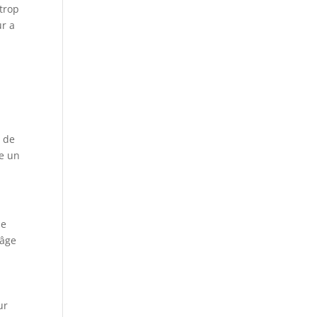
 trop
ur a
e de
re un
de
’âge
ur