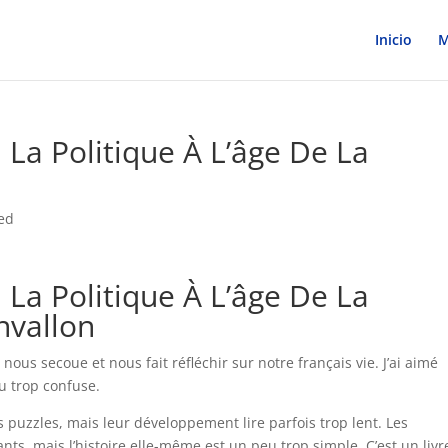
Inicio
M
La Politique À L’âge De La
ed
La Politique À L’âge De La
nvallon
i nous secoue et nous fait réfléchir sur notre français vie. J’ai aimé
eu trop confuse.
puzzles, mais leur développement lire parfois trop lent. Les
ts, mais l’histoire elle-même est un peu trop simple. C’est un livr