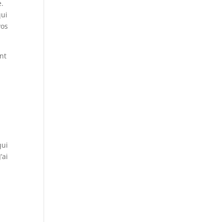
e.
qui
vos
nt
qui
’ai