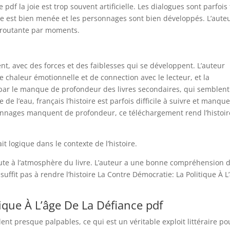
vre pdf la joie est trop souvent artificielle. Les dialogues sont parfois
ire est bien menée et les personnages sont bien développés. L’aute
éroutante par moments.
t, avec des forces et des faiblesses qui se développent. L’auteur
e chaleur émotionnelle et de connection avec le lecteur, et la
u par le manque de profondeur des livres secondaires, qui semblent
e de l’eau, français l’histoire est parfois difficile à suivre et manqu
rsonnages manquent de profondeur, ce téléchargement rend l’histoi
ait logique dans le contexte de l’histoire.
joute à l’atmosphère du livre. L’auteur a une bonne compréhension 
uffit pas à rendre l’histoire La Contre Démocratie: La Politique À L
ique À L’âge De La Défiance pdf
lent presque palpables, ce qui est un véritable exploit littéraire po