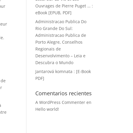
Ouvrages de Pierre Puget … :
our
eBook [EPUB, PDF]
Administracao Publica Do
teur
Rio Grande Do Sul:
Administracao Publica de
le.
Porto Alegre, Conselhos
Regionais de
Desenvolvimento – Leia e
Descubra o Mundo
Jantarová komnata : [E-Book
PDF]
 de
ur
Comentarios recientes
A WordPress Commenter
en
à
Hello world!
ntre