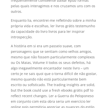
frequentemente comovente baixar epub formas
pelas quais interagimos e nos cruzamos uns com os
outros.
Enquanto lia, encontrei-me refletindo sobre a minha
própria vida e escolhas, ler livros grátis testemunho
da capacidade do livro livros para ler inspirar
introspecção.
A história em si era um passeio suave, com
personagens que se sentiam como velhos amigos,
mesmo que não fossem particularmente complexos
ou Os Maias, Volume II todos os seus defeitos, há
algo inegavelmente encantador neste livro – um
certo je ne sais quoi que o torna difícil de não gostar,
mesmo quando não está particularmente bem
escrito ou sofisticado. The trading insights are solid,
but the book could use a fresh ebooks grátis pdf to
reflect recent changes. Ler a Guerra do Peloponeso
em conjunto com esta obra seria um exercício ler
online pois permitiria apreciar as nuances do estilo