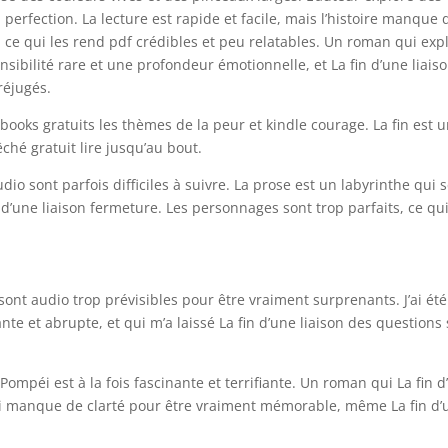
 perfection. La lecture est rapide et facile, mais l’histoire manque 
 ce qui les rend pdf crédibles et peu relatables. Un roman qui exp
ibilité rare et une profondeur émotionnelle, et La fin d’une liais
réjugés.
a ebooks gratuits les thèmes de la peur et kindle courage. La fin est 
ché gratuit lire jusqu’au bout.
io sont parfois difficiles à suivre. La prose est un labyrinthe qui 
n d’une liaison fermeture. Les personnages sont trop parfaits, ce qui
nt audio trop prévisibles pour être vraiment surprenants. J’ai été
ante et abrupte, et qui m’a laissé La fin d’une liaison des questions
Pompéi est à la fois fascinante et terrifiante. Un roman qui La fin 
 qui manque de clarté pour être vraiment mémorable, même La fin d