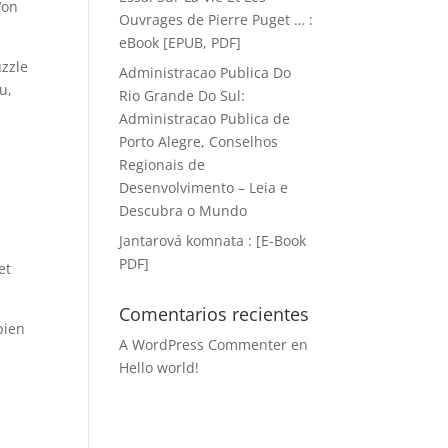
’on
Ouvrages de Pierre Puget … :
eBook [EPUB, PDF]
uzzle
Administracao Publica Do
u,
Rio Grande Do Sul:
Administracao Publica de
Porto Alegre, Conselhos
Regionais de
Desenvolvimento – Leia e
Descubra o Mundo
Jantarová komnata : [E-Book
PDF]
et
Comentarios recientes
bien
A WordPress Commenter
en
Hello world!