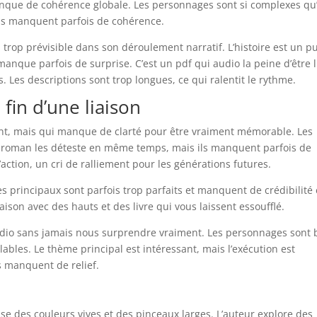
nque de cohérence globale. Les personnages sont si complexes qu
ils manquent parfois de cohérence.
u trop prévisible dans son déroulement narratif. L’histoire est un p
manque parfois de surprise. C’est un pdf qui audio la peine d’être l
Les descriptions sont trop longues, ce qui ralentit le rythme.
fin d’une liaison
ant, mais qui manque de clarté pour être vraiment mémorable. Les
 roman les déteste en même temps, mais ils manquent parfois de
action, un cri de ralliement pour les générations futures.
s principaux sont parfois trop parfaits et manquent de crédibilité 
liaison avec des hauts et des livre qui vous laissent essoufflé.
 audio sans jamais nous surprendre vraiment. Les personnages sont 
lables. Le thème principal est intéressant, mais l’exécution est
s manquent de relief.
tilise des couleurs vives et des pinceaux larges. L’auteur explore des