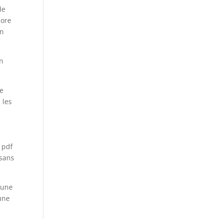
de
lore
on
un
se
 les
 pdf
 sans
d’une
’une