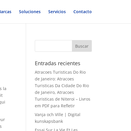
arcas
Soluciones
Servicios
Contacto
Entradas recientes
Atracoes Turisticas Do Rio
de Janeiro: Atracoes
Turisticas Da Cidade Do Rio
s la
de Janeiro, Atracoes
it
Turisticas de Niteroi – Livros
qui
em PDF para Refletir
Vanja och Ville | Digital
eur
kunskapsbank
s
Essai Sur La Vie Et Les