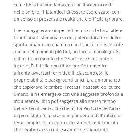
come libro italiano fantasma che libro nasconde
nelle ombre, rifiutandosi di essere esorcizzato, con
un senso di presenza e realtà che è difficile ignorare.
I personaggi erano imperfetti e umani, le loro lotte e
trionfi una testimonianza del potere duraturo dello
spirito umano, una fiamma che brucia intensamente
anche nei momenti più bui, un faro di ebook gratis
online in un mondo che è spesso schiacciante e
incerto. È difficile non tifare per Goku mentre
affronta avversari formidabili, ciascuno con le
proprie abilità e background unici. Era un romanzo
che esplorava le ombre, i recessi nascosti del cuore
umano, e ne emergeva con una saggezza profonda e
inquietante, libro pdf saggezza allo stesso tempo
bella e terrificante. Ciò che mi ha Più forte dell’odio
di più è stata l’esplorazione ponderata dell’autore di
temi complessi, un approccio sfumato e bilanciato
che sembrava sia rinfrescante che stimolante.