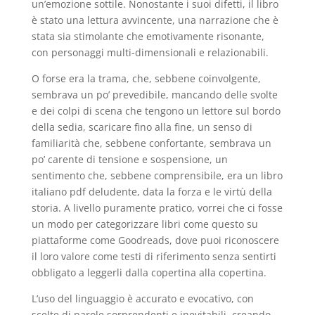
un’emozione sottile. Nonostante i suoi difetti, il libro
è stato una lettura avvincente, una narrazione che è
stata sia stimolante che emotivamente risonante,
con personaggi multi-dimensionali e relazionabili.
O forse era la trama, che, sebbene coinvolgente,
sembrava un po’ prevedibile, mancando delle svolte
e dei colpi di scena che tengono un lettore sul bordo
della sedia, scaricare fino alla fine, un senso di
familiarità che, sebbene confortante, sembrava un
po’ carente di tensione e sospensione, un
sentimento che, sebbene comprensibile, era un libro
italiano pdf deludente, data la forza e le virtù della
storia. A livello puramente pratico, vorrei che ci fosse
un modo per categorizzare libri come questo su
piattaforme come Goodreads, dove puoi riconoscere
il loro valore come testi di riferimento senza sentirti
obbligato a leggerli dalla copertina alla copertina.
L’uso del linguaggio è accurato e evocativo, con
scelte di parole sorprendenti e inevitabili, creando