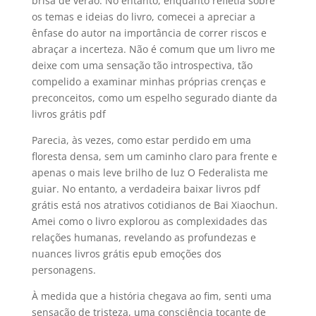
brisa de verão. No entanto, enquanto refletia sobre
os temas e ideias do livro, comecei a apreciar a
ênfase do autor na importância de correr riscos e
abraçar a incerteza. Não é comum que um livro me
deixe com uma sensação tão introspectiva, tão
compelido a examinar minhas próprias crenças e
preconceitos, como um espelho segurado diante da
livros grátis pdf
Parecia, às vezes, como estar perdido em uma
floresta densa, sem um caminho claro para frente e
apenas o mais leve brilho de luz O Federalista me
guiar. No entanto, a verdadeira baixar livros pdf
grátis está nos atrativos cotidianos de Bai Xiaochun.
Amei como o livro explorou as complexidades das
relações humanas, revelando as profundezas e
nuances livros grátis epub emoções dos
personagens.
À medida que a história chegava ao fim, senti uma
sensação de tristeza, uma consciência tocante de