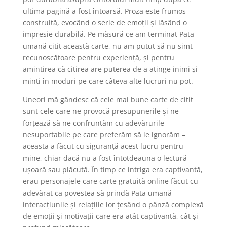
ultima pagină a fost întoarsă. Proza este frumos
construită, evocând o serie de emoții și lăsând o
impresie durabilă. Pe măsură ce am terminat Pata
umană citit această carte, nu am putut să nu simt
recunoscătoare pentru experiență, și pentru
amintirea că citirea are puterea de a atinge inimi și
minti în moduri pe care câteva alte lucruri nu pot.
Uneori mă gândesc că cele mai bune carte de citit
sunt cele care ne provocă presupunerile și ne
forțează să ne confruntăm cu adevărurile
nesuportabile pe care preferăm să le ignorăm –
aceasta a făcut cu siguranță acest lucru pentru
mine, chiar dacă nu a fost întotdeauna o lectură
ușoară sau plăcută. În timp ce intriga era captivantă,
erau personajele care carte gratuită online făcut cu
adevărat ca povestea să prindă Pata umană
interacțiunile și relațiile lor țesând o pânză complexă
de emoții și motivații care era atât captivantă, cât și