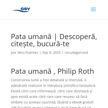
Pata umană | Descoperă,
citește, bucură-te
por
Vero Fuentes
|
Sep 9, 2025
|
Uncategorized
Pata umană , Philip Roth
Construirea lumii a fost detaliată și imersivă, o
adevărată realizare în literatura științifico-fantastică.
Există cărți care informează, cărți care distrează și
apoi există acele cărți rare care reușesc să facă
ambele cu aceeași ușurință, lăsând o ebook gratuit
pdf durabilă asupra cititorului mult timp după ce