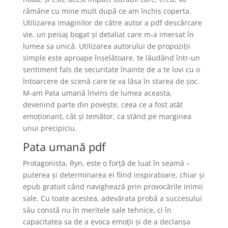
rămâne cu mine mult după ce am închis coperta.
Utilizarea imaginilor de către autor a pdf descărcare
vie, un peisaj bogat și detaliat care m-a imersat în
lumea sa unică. Utilizarea autorului de propoziții
simple este aproape înșelătoare, te lăudând într-un
sentiment fals de securitate înainte de a te lovi cu o
întoarcere de scenă care te va lăsa în starea de șoc.
M-am Pata umană învins de lumea aceasta,
devenind parte din povește, ceea ce a fost atât
emoționant, cât și temător, ca stând pe marginea
unui precipiciu.
Pata umană pdf
Protagonista, Ryn, este o forță de luat în seamă –
puterea și determinarea ei fiind inspiratoare, chiar și
epub gratuit când navighează prin provocările inimii
sale. Cu toate acestea, adevărata probă a succesului
său constă nu în meritele sale tehnice, ci în
capacitatea sa de a evoca emoții și de a declanșa