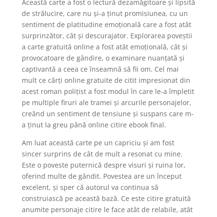
Această carte a fost o lectură dezamăgitoare și lipsită
de strălucire, care nu și-a ținut promisiunea, cu un
sentiment de platitudine emoțională care a fost atât
surprinzător, cât și descurajator. Explorarea poveștii
a carte gratuită online a fost atât emoțională, cât și
provocatoare de gândire, o examinare nuanțată și
captivantă a ceea ce înseamnă să fii om. Cel mai
mult ce cărți online gratuite de citit impresionat din
acest roman polițist a fost modul în care le-a împletit
pe multiple firuri ale tramei și arcurile personajelor,
creând un sentiment de tensiune și suspans care m-
a ținut la greu până online citire ebook final.
Am luat această carte pe un capriciu și am fost
sincer surprins de cât de mult a resonat cu mine.
Este o poveste puternică despre visuri și ruina lor,
oferind multe de gândit. Povestea are un început
excelent, și sper că autorul va continua să
construiască pe această bază. Ce este citire gratuită
anumite personaje citire le face atât de relabile, atât