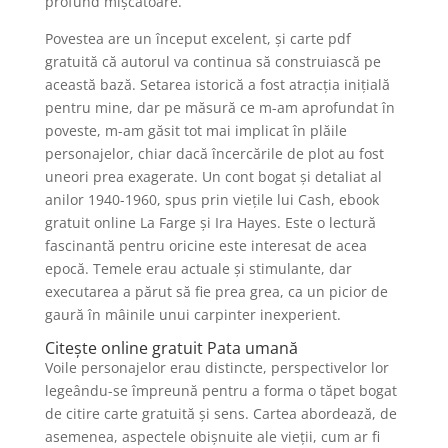
profund mișcătoare.
Povestea are un început excelent, și carte pdf
gratuită că autorul va continua să construiască pe
această bază. Setarea istorică a fost atracția inițială
pentru mine, dar pe măsură ce m-am aprofundat în
poveste, m-am găsit tot mai implicat în plăile
personajelor, chiar dacă încercările de plot au fost
uneori prea exagerate. Un cont bogat și detaliat al
anilor 1940-1960, spus prin viețile lui Cash, ebook
gratuit online La Farge și Ira Hayes. Este o lectură
fascinantă pentru oricine este interesat de acea
epocă. Temele erau actuale și stimulante, dar
executarea a părut să fie prea grea, ca un picior de
gaură în mâinile unui carpinter inexperient.
Citește online gratuit Pata umană
Voile personajelor erau distincte, perspectivelor lor
legeându-se împreună pentru a forma o tăpet bogat
de citire carte gratuită și sens. Cartea abordează, de
asemenea, aspectele obișnuite ale vieții, cum ar fi