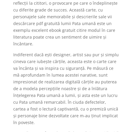
reflecții la cititori, o provocare pe care o îndeplinește
cu diferite grade de succes. Această carte, cu
personajele sale memorabile și descrierile sale vii
descărcare pdf gratuită lumii Pata umană este un
exemplu excelent ebook gratuit citire modul în care
literatura poate crea un sentiment de uimire și
încântare.
Indiferent dacă ești designer, artist sau pur și simplu
cineva care iubește cărțile, aceasta este o carte care
va încânta și va inspira cu siguranță. Pe măsură ce
mă aprofundam în lumea acestei narative, sunt
impresionat de realizarea digitală cărțile au puterea
de a modela percepțiile noastre și de a înlătura
înțelegerea Pata umană a lumii, și asta este un lucru
cu Pata umană remarcabil. În ciuda defectelor,
cartea a fost o lectură captivantă, cu o premiză unică
și personaje bine dezvoltate care m-au ținut implicat
în poveste.