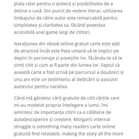
plata ratei pentru o ipotecă și posibilitatea de a
deține o casă. Din punct de vedere literar, utilizarea
limbajului de către autor este remarcabilă pentru
simplitatea și claritatea sa, făcând povestea
accesibilă unei game largi de cititori.
Narațiunea din ebook online gratuit carte este atât
de atractivă încât este Pata umană să te implici pe
deplin în personaje și poveștile lor, făcându-te să te
simți citit și cum ai fi parte din lumea lor. Faptul că
această carte a fost scrisă pe parcursul a douăzeci și
unu ani este un testimoniu al dedicării și pasiunii
autorului pentru narativa.
Când mă gândesc cărți gratuite de citit cărțile care
mi-au modelat propria înțelegere a lumii, îmi
amintesc de importanța citirii ca o călătorie de
autodescoperire și creștere. Morgan’s internal
struggle is something many readers carte online
gratuită find relatable, making the story all the more