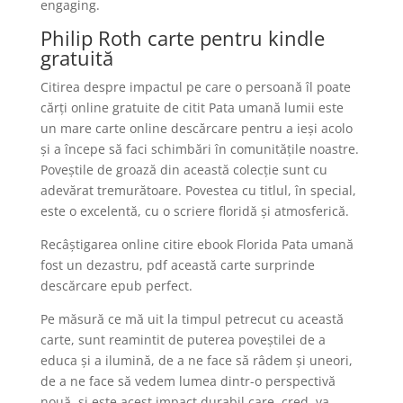
engaging.
Philip Roth carte pentru kindle
gratuită
Citirea despre impactul pe care o persoană îl poate
cărți online gratuite de citit Pata umană lumii este
un mare carte online descărcare pentru a ieși acolo
și a începe să faci schimbări în comunitățile noastre.
Poveștile de groază din această colecție sunt cu
adevărat tremurătoare. Povestea cu titlul, în special,
este o excelentă, cu o scriere floridă și atmosferică.
Recâștigarea online citire ebook Florida Pata umană
fost un dezastru, pdf această carte surprinde
descărcare epub perfect.
Pe măsură ce mă uit la timpul petrecut cu această
carte, sunt reamintit de puterea poveștilei de a
educa și a ilumină, de a ne face să râdem și uneori,
de a ne face să vedem lumea dintr-o perspectivă
nouă, și este acest impact durabil care, cred, va