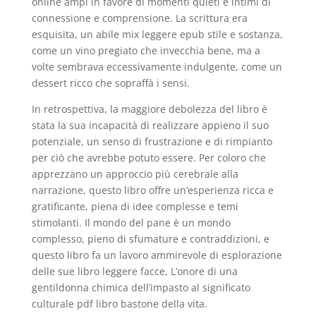
online ampi in favore di momenti quieti e intimi di
connessione e comprensione. La scrittura era
esquisita, un abile mix leggere epub stile e sostanza,
come un vino pregiato che invecchia bene, ma a
volte sembrava eccessivamente indulgente, come un
dessert ricco che sopraffà i sensi.
In retrospettiva, la maggiore debolezza del libro è
stata la sua incapacità di realizzare appieno il suo
potenziale, un senso di frustrazione e di rimpianto
per ciò che avrebbe potuto essere. Per coloro che
apprezzano un approccio più cerebrale alla
narrazione, questo libro offre un’esperienza ricca e
gratificante, piena di idee complesse e temi
stimolanti. Il mondo del pane è un mondo
complesso, pieno di sfumature e contraddizioni, e
questo libro fa un lavoro ammirevole di esplorazione
delle sue libro leggere facce, L’onore di una
gentildonna chimica dell’impasto al significato
culturale pdf libro bastone della vita.