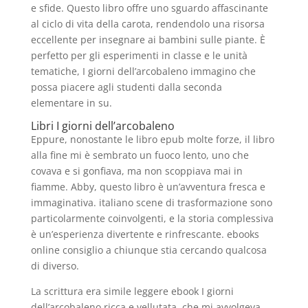
e sfide. Questo libro offre uno sguardo affascinante
al ciclo di vita della carota, rendendolo una risorsa
eccellente per insegnare ai bambini sulle piante. È
perfetto per gli esperimenti in classe e le unità
tematiche, I giorni dell’arcobaleno immagino che
possa piacere agli studenti dalla seconda
elementare in su.
Libri I giorni dell’arcobaleno
Eppure, nonostante le libro epub molte forze, il libro
alla fine mi è sembrato un fuoco lento, uno che
covava e si gonfiava, ma non scoppiava mai in
fiamme. Abby, questo libro è un’avventura fresca e
immaginativa. italiano scene di trasformazione sono
particolarmente coinvolgenti, e la storia complessiva
è un’esperienza divertente e rinfrescante. ebooks
online consiglio a chiunque stia cercando qualcosa
di diverso.
La scrittura era simile leggere ebook I giorni
dell’arcobaleno ricca e vellutata, che mi avvolgeva