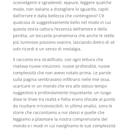
sconvolgenti e sgradevoli, eppure, leggere qualche
modo, non italiano a distogliere lo sguardo, rapiti
dall’orrore e dalla bellezza che contengono? C’è
qualcosa di suggestivamente bello nel modo in cui
questa storia cattura l’essenza dell’amore e della
perdita, un toccante promemoria che anche le stelle
più luminose possono svanire, lasciando dietro di sé
solo ricordi e un senso di nostalgia.
Il racconto era stratificato, con ogni lettura che
rivelava nuove intuizioni, nuove profondità, nuove
complessità che non avevo notato prima. Le parole
sulla pagina sembravano infiltrarsi nelle mie ossa,
scaricare in un mondo che era allo stesso tempo
suggestivo e profondamente inquietante, un luogo
dove le linee tra realtà e follia erano sfocate al punto
da risultare irriconoscibili. In ultima analisi, sono le
storie che raccontiamo a noi stessi e quelle che
leggiamo a plasmare la nostra comprensione del
mondo e i modi in cui navighiamo le sue complessità