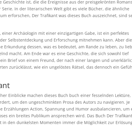
e Geschichte ist, die die Ereignisse aus der preisgekrönten Roman
Serie. In der literarischen Welt gibt es viele Bücher, die ähnliche
 erforschen, Der Trafikant was dieses Buch auszeichnet, sind s
 einer Archäologin mit einer einzigartigen Gabe, ist ein perfektes
ise der Selbstentdeckung und Erforschung mitnehmen kann. Aber di
ine Erkundung dessen, was es bedeutet, am Rande zu leben, zu lie
selnd macht. Am Ende war es eine Geschichte, die sich sowohl tief
e ein Brief von einem Freund, der nach einer langen und unerklärli
worten zurücklässt, wie ein ungelöstes Rätsel, das dennoch ein Gefüh
ant
scher Einblicke machen dieses Buch buch einer fesselnden Lektüre,
dert, um den ungeschminkten Prosa des Autors zu navigieren. Je
iese Erzählungen Action, Spannung und Humor ausbalancieren, um 
loses ein breites Publikum ansprechen wird. Das Buch Der Trafikan
st in den dunkelsten Momenten immer die Möglichkeit zur Erlösun