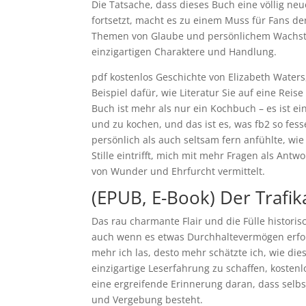
Die Tatsache, dass dieses Buch eine völlig neu
fortsetzt, macht es zu einem Muss für Fans der 
Themen von Glaube und persönlichem Wachstum
einzigartigen Charaktere und Handlung.
pdf kostenlos Geschichte von Elizabeth Waters,
Beispiel dafür, wie Literatur Sie auf eine Re
Buch ist mehr als nur ein Kochbuch – es ist e
und zu kochen, und das ist es, was fb2 so fes
persönlich als auch seltsam fern anfühlte, wi
Stille eintrifft, mich mit mehr Fragen als Ant
von Wunder und Ehrfurcht vermittelt.
(EPUB, E-Book) Der Trafik
Das rau charmante Flair und die Fülle histori
auch wenn es etwas Durchhaltevermögen erfor
mehr ich las, desto mehr schätzte ich, wie d
einzigartige Leserfahrung zu schaffen, kosten
eine ergreifende Erinnerung daran, dass selb
und Vergebung besteht.