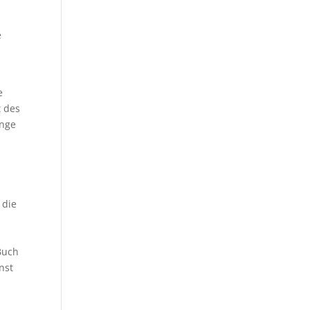
,
e
e
t des
ange
 die
Buch
nst