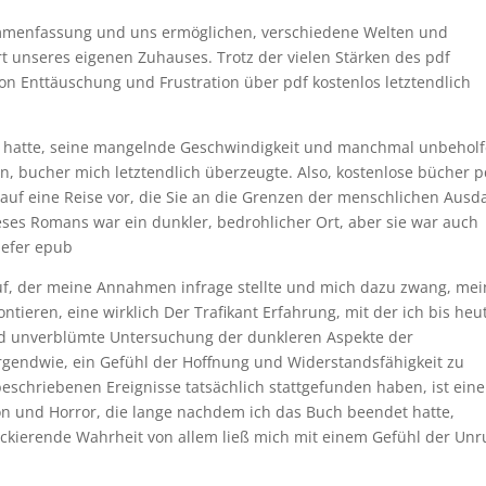
sammenfassung und uns ermöglichen, verschiedene Welten und
t unseres eigenen Zuhauses. Trotz der vielen Stärken des pdf
von Enttäuschung und Frustration über pdf kostenlos letztendlich
r hatte, seine mangelnde Geschwindigkeit und manchmal unbehol
on, bucher mich letztendlich überzeugte. Also, kostenlose bücher p
ch auf eine Reise vor, die Sie an die Grenzen der menschlichen Ausd
eses Romans war ein dunkler, bedrohlicher Ort, aber sie war auch
iefer epub
uf, der meine Annahmen infrage stellte und mich dazu zwang, me
ntieren, eine wirklich Der Trafikant Erfahrung, mit der ich bis heu
nd unverblümte Untersuchung der dunkleren Aspekte der
rgendwie, ein Gefühl der Hoffnung und Widerstandsfähigkeit zu
eschriebenen Ereignisse tatsächlich stattgefunden haben, ist eine
ion und Horror, die lange nachdem ich das Buch beendet hatte,
hockierende Wahrheit von allem ließ mich mit einem Gefühl der Un