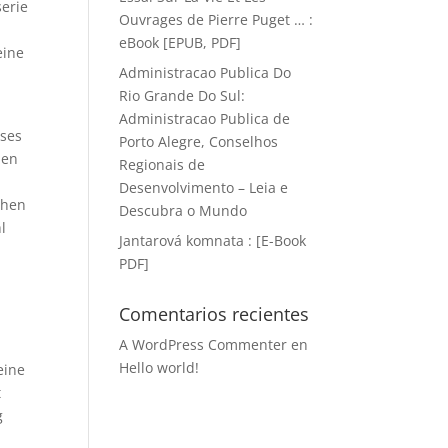
serie
Ouvrages de Pierre Puget … :
eBook [EPUB, PDF]
eine
Administracao Publica Do
Rio Grande Do Sul:
Administracao Publica de
eses
Porto Alegre, Conselhos
ben
Regionais de
Desenvolvimento – Leia e
chen
Descubra o Mundo
l
Jantarová komnata : [E-Book
PDF]
Comentarios recientes
A WordPress Commenter
en
Hello world!
eine
t
g