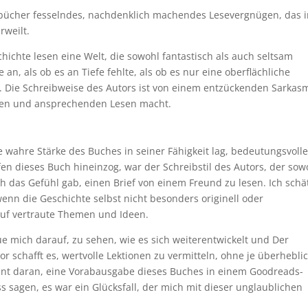
örbücher fesselndes, nachdenklich machendes Lesevergnügen, das 
rweilt.
chichte lesen eine Welt, die sowohl fantastisch als auch seltsam
 an, als ob es an Tiefe fehlte, als ob es nur eine oberflächliche
 Die Schreibweise des Autors ist von einem entzückenden Sarkas
men und ansprechenden Lesen macht.
e wahre Stärke des Buches in seiner Fähigkeit lag, bedeutungsvoll
fen dieses Buch hineinzog, war der Schreibstil des Autors, der sow
 das Gefühl gab, einen Brief von einem Freund zu lesen. Ich schä
wenn die Geschichte selbst nicht besonders originell oder
 auf vertraute Themen und Ideen.
ue mich darauf, zu sehen, wie es sich weiterentwickelt und Der
tor schafft es, wertvolle Lektionen zu vermitteln, ohne je überhebli
kant daran, eine Vorabausgabe dieses Buches in einem Goodreads-
sagen, es war ein Glücksfall, der mich mit dieser unglaublichen