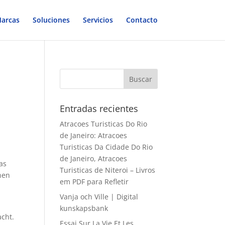
arcas
Soluciones
Servicios
Contacto
Entradas recientes
Atracoes Turisticas Do Rio
de Janeiro: Atracoes
Turisticas Da Cidade Do Rio
e
de Janeiro, Atracoes
as
Turisticas de Niteroi – Livros
nen
em PDF para Refletir
Vanja och Ville | Digital
kunskapsbank
cht.
Essai Sur La Vie Et Les