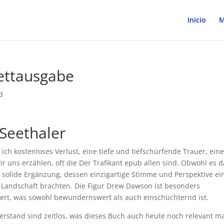
Inicio
M
ettausgabe
d
 Seethaler
 ich kostenloses Verlust, eine tiefe und tiefschürfende Trauer, ein
r uns erzählen, oft die Der Trafikant epub allen sind. Obwohl es d
e solide Ergänzung, dessen einzigartige Stimme und Perspektive ei
 Landschaft brachten. Die Figur Drew Dawson ist besonders
pert, was sowohl bewundernswert als auch einschüchternd ist.
stand sind zeitlos, was dieses Buch auch heute noch relevant ma