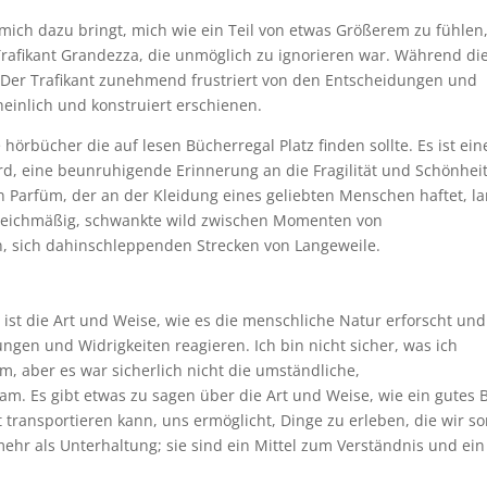
mich dazu bringt, mich wie ein Teil von etwas Größerem zu fühlen
Trafikant Grandezza, die unmöglich zu ignorieren war. Während di
Der Trafikant zunehmend frustriert von den Entscheidungen und
einlich und konstruiert erschienen.
örbücher die auf lesen Bücherregal Platz finden sollte. Es ist ein
rd, eine beunruhigende Erinnerung an die Fragilität und Schönhei
n Parfüm, der an der Kleidung eines geliebten Menschen haftet, l
gleichmäßig, schwankte wild zwischen Momenten von
n, sich dahinschleppenden Strecken von Langeweile.
 ist die Art und Weise, wie es die menschliche Natur erforscht und
en und Widrigkeiten reagieren. Ich bin nicht sicher, was ich
hm, aber es war sicherlich nicht die umständliche,
. Es gibt etwas zu sagen über die Art und Weise, wie ein gutes 
 transportieren kann, uns ermöglicht, Dinge zu erleben, die wir so
mehr als Unterhaltung; sie sind ein Mittel zum Verständnis und ein