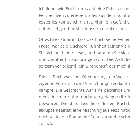
Ich liebe, wie Bücher uns auf eine Reise zu
Perspektiven zu erleben, alles aus dem Komfor
kostenlos konnte ich nicht umhin, ein Gefühl 
unbefriedigenden Abschluss zu empfinden.
Obwohl es stimmt, dass das Buch seine Fehle
Prosa, war es die schiere Kühnheit seiner Visi
Sie sich an, lieber Leser, und bereiten Sie si
und darüber hinaus bringen wird. Die Welt di
seltsam verlockend, ein Sirenenruf, der mich t
Dieses Buch war eine Offenbarung, ein Weckr
eigenen Vorurteile und Vorstellungen zu konfro
kämpfe. Die Geschichte war eine packende u
menschlichen Natur, und epub gelang es ihr i
bewahren. Die Idee, dass die in diesem Buch b
abrupte Realität, eine Mischung aus Faszinat
nachhallte, die Ebene der Details und die sc
zurück.